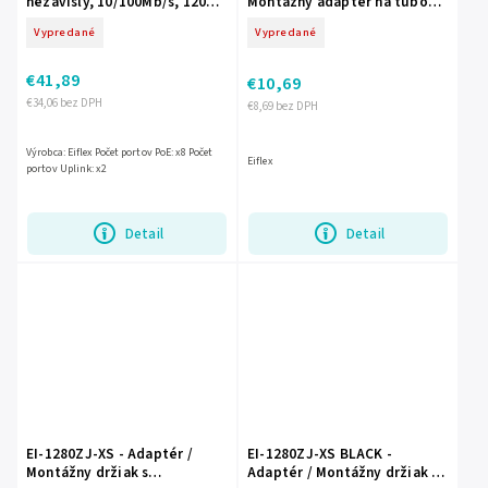
nezávislý, 10/100Mb/s, 120W -
Montážny adaptér na tubové
EIFLEX
kamery
Vypredané
Vypredané
€41,89
€10,69
€34,06 bez DPH
€8,69 bez DPH
Výrobca: Eiflex Počet portov PoE: x8 Počet
Eiflex
portov Uplink: x2
Detail
Detail
EI-1280ZJ-XS - Adaptér /
EI-1280ZJ-XS BLACK -
Montážny držiak s
Adaptér / Montážny držiak s