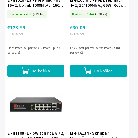
EI-H1016PLS - Prepínač PoE
EI-H1064PL - PoE prepínač
16+2, Uplink 1000Mb/s, 160W,
4+2, 10/100Mb/s, 65W, Režim
Režim EXTEND - EIFLEX
EXTEND - EIFLEX
Dodanie 7 dní
(>20 ks)
Dodanie 7 dní
(>20 ks)
€123,99
€30,09
€100,80 bez DPH
€24,46 bez DPH
Eiflex Počet PoE portov: x16 Počet Uplink
Eiflex Počet portov PoE: x4 Počet uplink
portov: x2
portov: x2
Do košíka
Do košíka
EI-H1108PL - Switch PoE 8 +2,
EI-PFA134 - Skrinka /