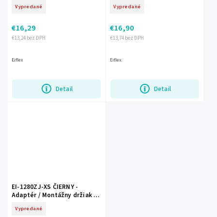
priechodkou pre kamery
priechodkou pre kamery -
Vypredané
Vypredané
EIFLEX
€16,29
€16,90
€13,24 bez DPH
€13,74 bez DPH
Eiflex
Eiflex
Detail
Detail
EI-1280ZJ-XS ČIERNY -
Adaptér / Montážny držiak s
priechodkou pre kamery -
Vypredané
EIFLEX