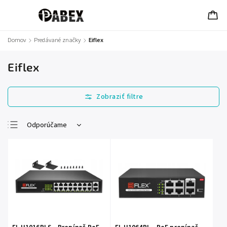
Domov
/
Predávané značky
/
Eiflex
Eiflex
Odporúčame
Najlacnejšie
Najdrahšie
Najpredávanejšie
Abecedne