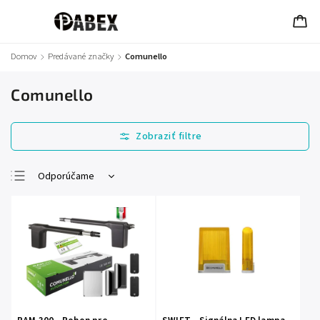
Domov
/
Predávané značky
/
Comunello
Comunello
Odporúčame
Najlacnejšie
Najdrahšie
Najpredávanejšie
Abecedne