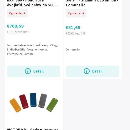
RAM 300 - Pohon pre
SWIFT - Signálna LED lampa -
dvojkrídlové brány do 500
Comunello
kg, do 3 m - Comunello
Vypredané
Vypredané
€708,59
€51,69
€576,09 bez DPH
€42,02 bez DPH
Comunello Max. hmotnosť brány: 500kg /
krídlo Použitie: Polopriemyselné,
Comunello
Priemyselné, Domáce
Detail
Detail
VICTOR Kit - Sada pilotov na