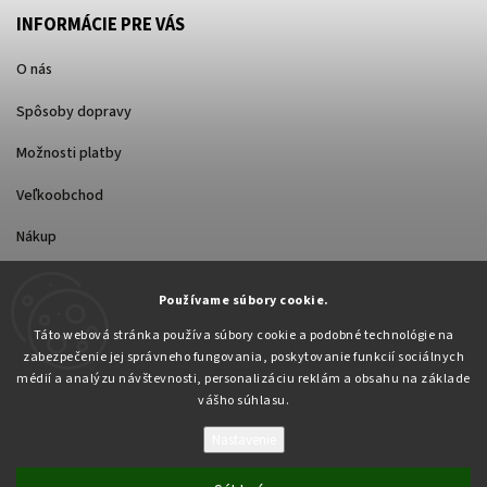
INFORMÁCIE PRE VÁS
O nás
Spôsoby dopravy
Možnosti platby
Veľkoobchod
Nákup
FACEBOOK
Používame súbory cookie.
Táto webová stránka používa súbory cookie a podobné technológie na
zabezpečenie jej správneho fungovania, poskytovanie funkcií sociálnych
médií a analýzu návštevnosti, personalizáciu reklám a obsahu na základe
vášho súhlasu.
Nastavenie
Copyright 2026
Pabex.sk
. Všetky práva vyhradené.
Upraviť nastavenie cookies