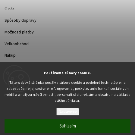
O nás
Spôsoby dopravy
Možnosti platby
Veľkoobchod
Nákup
FACEBOOK
Používame súbory cookie.
Táto webová stránka používa súbory cookie a podobné technológie na
zabezpečenie jej správneho fungovania, poskytovanie funkcií sociálnych
médií a analýzu návštevnosti, personalizáciu reklám a obsahu na základe
vášho súhlasu.
Nastavenie
Copyright 2026
Pabex.sk
. Všetky práva vyhradené.
Upraviť nastavenie cookies
Súhlasím
Vytvořil
Shoptet
| Design
Shoptak.cz