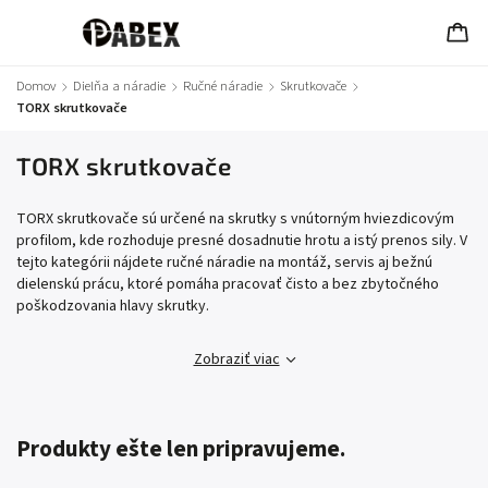
Domov
/
Dielňa a náradie
/
Ručné náradie
/
Skrutkovače
/
TORX skrutkovače
TORX skrutkovače
TORX skrutkovače sú určené na skrutky s vnútorným hviezdicovým
profilom, kde rozhoduje presné dosadnutie hrotu a istý prenos sily. V
tejto kategórii nájdete ručné náradie na montáž, servis aj bežnú
dielenskú prácu, ktoré pomáha pracovať čisto a bez zbytočného
poškodzovania hlavy skrutky.
Zobraziť viac
Produkty ešte len pripravujeme.