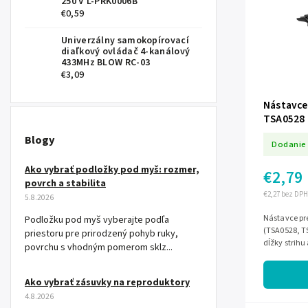
250 V L-PRK0006B
€0,59
Univerzálny samokopírovací
diaľkový ovládač 4-kanálový
433MHz BLOW RC-03
€3,09
Nástavce
TSA0528 
Blogy
Dodanie 
Ako vybrať podložky pod myš: rozmer,
€2,79
povrch a stabilita
€2,27 bez DPH
5.8.2026
Nástavce pre
Podložku pod myš vyberajte podľa
(TSA0528, T
priestoru pre prirodzený pohyb ruky,
dĺžky strihu
povrchu s vhodným pomerom sklz...
Ako vybrať zásuvky na reproduktory
4.8.2026