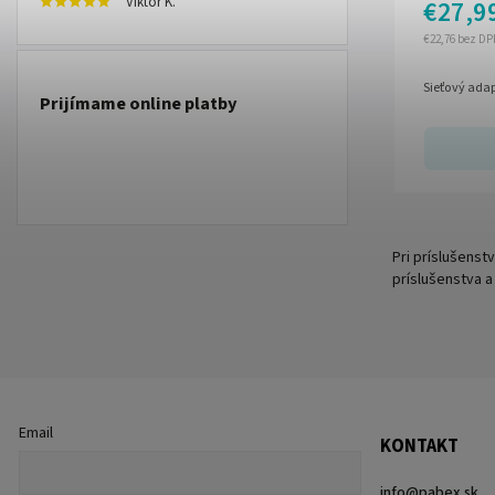
Viktor K.
€27,9
€22,76 bez DP
Sieťový ada
Prijímame online platby
Pri príslušenst
príslušenstva a
Email
KONTAKT
info
@
pabex.sk