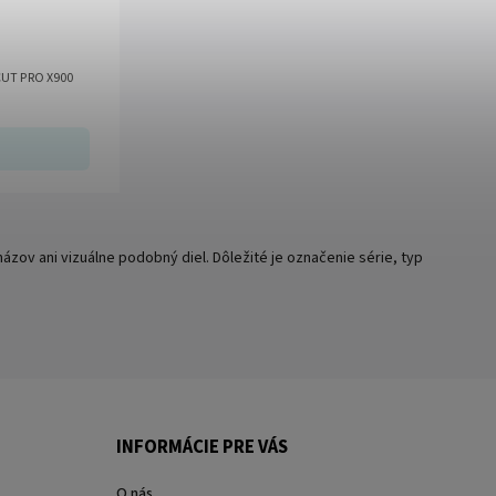
 CUT PRO X900
zov ani vizuálne podobný diel. Dôležité je označenie série, typ
INFORMÁCIE PRE VÁS
O nás