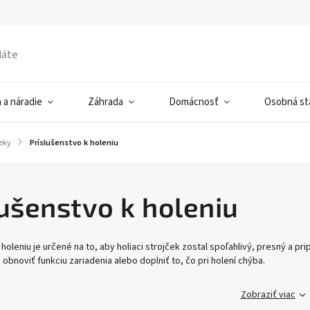
 a náradie
Záhrada
Domácnosť
Osobná sta
čeky
/
Príslušenstvo k holeniu
lušenstvo k holeniu
holeniu je určené na to, aby holiaci strojček zostal spoľahlivý, presný a pri
obnoviť funkciu zariadenia alebo doplniť to, čo pri holení chýba.
Zobraziť viac