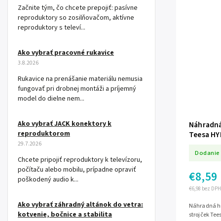
Začnite tým, čo chcete prepojiť: pasívne
reproduktory so zosilňovačom, aktívne
reproduktory s televí...
Ako vybrať pracovné rukavice
3.8.2026
Rukavice na prenášanie materiálu nemusia
fungovať pri drobnej montáži a príjemný
model do dielne nem...
Ako vybrať JACK konektory k
Náhradná 
reproduktorom
Teesa HY
TSA-AKC
29.7.2026
Dodanie 
Chcete pripojiť reproduktory k televízoru,
počítaču alebo mobilu, prípadne opraviť
€8,59
poškodený audio k...
€6,98 bez DPH
Ako vybrať záhradný altánok do vetra:
Náhradná hol
kotvenie, bočnice a stabilita
strojček Te