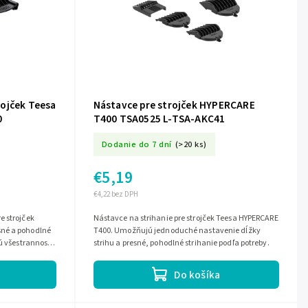
ojček Teesa
Nástavce pre strojček HYPERCARE
0
T400 TSA0525 L-TSA-AKC41
Dodanie do 7 dní
(>20 ks)
€5,19
€4,22 bez DPH
e strojček
Nástavce na strihanie pre strojček Teesa HYPERCARE
né a pohodlné
T400. Umožňujú jednoduché nastavenie dĺžky
ú všestrannosť
strihu a presné, pohodlné strihanie podľa potreby.
Do košíka