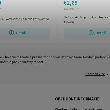
9
€2,89
H
€2,35 bez DPH
Sieťový adaptér pre holiaci strojček
ptér pre TSA5010 a TSA0525 TSA-AKC46
TSA0523
Detail
Detail
ve k holeniu rozhoduje presná zhoda s vaším strojčekom. Nestačí podobný ná
 určenie pre konkrétny model.
Zobraziť viac
OBCHODNÉ INFORMÁCIE
Všeobecné obchodné podmienky