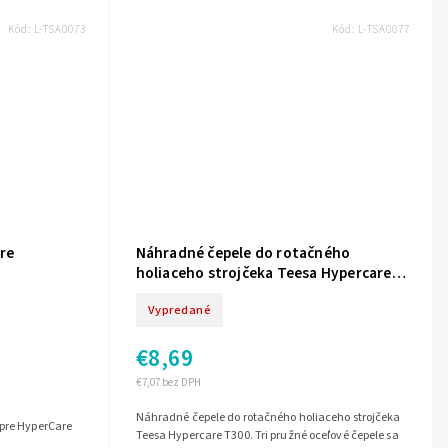
Kód:
L-TSA0073
Kód:
L-TSA0077
pre
Náhradné čepele do rotačného
holiaceho strojčeka Teesa Hypercare
T300 L-TSA0077
Vypredané
€8,69
€7,07 bez DPH
Náhradné čepele do rotačného holiaceho strojčeka
Teesa Hypercare T300. Tri pružné oceľové čepele sa