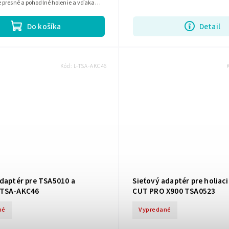
 presné a pohodlné holenie a vďaka
ednoducho vymieňa aj skladuje.
Do košíka
Detail
Kód:
L-TSA-AKC46
adaptér pre TSA5010 a
Sieťový adaptér pre holiaci
 TSA-AKC46
CUT PRO X900 TSA0523
né
Vypredané