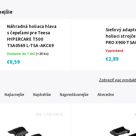
ejšie
Náhradná holiaca hlava
Sieťový adapt
s čepeľami pre Teesa
holiaci strojč
HYPERCARE T500
PRO X900 TSA
TSA0569 L-TSA-AKC69
Vypredané
Dodanie do 7 dní
(>20 ks)
€2,89
€8,59
Zobraziť viac produk
Najlacnejšie
Najdrahšie
Najpredávanejšie
Abecedne
Kód:
L-TSA-AKC42