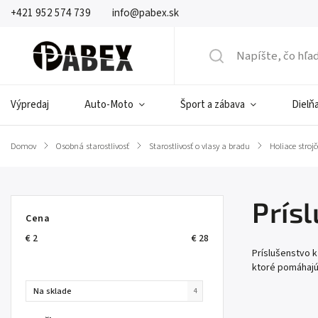
+421 952 574 739
info@pabex.sk
Výpredaj
Auto-Moto
Šport a zábava
Dielňa
Domov
/
Osobná starostlivosť
/
Starostlivosť o vlasy a bradu
/
Holiace stroj
Prís
Cena
€
2
€
28
Príslušenstvo k 
ktoré pomáhajú 
Na sklade
4