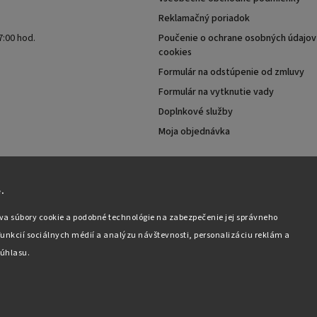
Reklamačný poriadok
7:00 hod.
Poučenie o ochrane osobných údajov 
cookies
Formulár na odstúpenie od zmluvy
Formulár na vytknutie vady
Doplnkové služby
Moja objednávka
.
va súbory cookie a podobné technológie na zabezpečenie jej správneho
unkcií sociálnych médií a analýzu návštevnosti, personalizáciu reklám a
úhlasu.
Copyright 2026
Pabex.sk
. Všetky práva vyhradené.
Upraviť nastavenie cookies
Vytvořil
Shoptet
| Design
Shoptak.cz