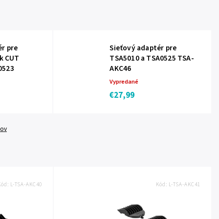
ér pre
Sieťový adaptér pre
ek CUT
TSA5010 a TSA0525 TSA-
0523
AKC46
Vypredané
€27,99
tov
Kód:
L-TSA-AKC40
Kód:
L-TSA-AKC41