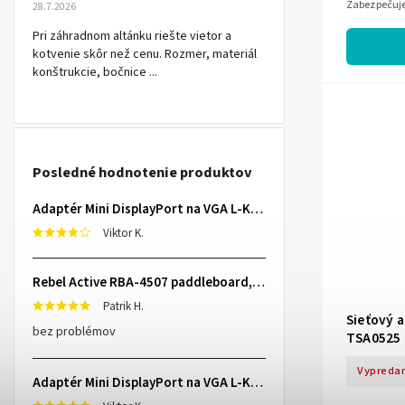
Zabezpečuje
28.7.2026
puzdru sa j
Pri záhradnom altánku riešte vietor a
kotvenie skôr než cenu. Rozmer, materiál
konštrukcie, bočnice ...
Posledné hodnotenie produktov
Adaptér Mini DisplayPort na VGA L-KOM0848
Viktor K.
Rebel Active RBA-4507 paddleboard, 335 cm L-RBA-4507-OR
Patrik H.
Sieťový 
bez problémov
TSA0525
Vypreda
Adaptér Mini DisplayPort na VGA L-KOM0848