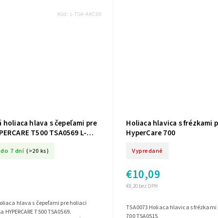
Kód:
L-TSA-AKC69
holiaca hlava s čepeľami pre
Holiaca hlavica s frézkami 
PERCARE T500 TSA0569 L-
HyperCare 700
69
do 7 dní
(>20 ks)
Vypredané
€10,09
€8,20 bez DPH
iaca hlava s čepeľami pre holiaci
TSA0073 Holiaca hlavica s frézkami pre HyperCare
esa HYPERCARE T500 TSA0569.
700 TSA0515