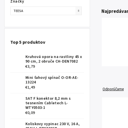
Značky
Najpredávan
TEESA
8
Top 5 produktov
Kruhová opora na rastliny 45 x
90 cm, 2 obruče CH-DEN7082
€3,79
Mini ťahový spínač O-OR-AE-
13224
€1,49
Odporúčame
SAT F konektor 8,2 mm s
tesnením Cabletech L-
WTY0503-1
€0,09
Koliskovy vypinac 230 V, 16 A,