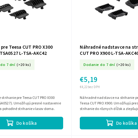
 pre Teesa CUT PRO X300
Náhradné nadstavce na str
TSA0527 L-TSA-AKC42
CUT PRO X900 L-TSA-AKC4
do 7 dní
(>20 ks)
Dodanie do 7 dní
(>20 ks)
€5,19
€4,22 bez DPH
 strihanie pre Teesa CUT PRO X300
Náhradné nadstavce na strihanie pr
SA0527). Umožňujú presné nastavenie
Teesa CUT PRO X900. Umožňujú pres
 a pohodlné strihanie vlasov doma.
strihanie do rôznych dĺžok a zlepšuj
vášho strojčeka.
Do košíka
Do košíka