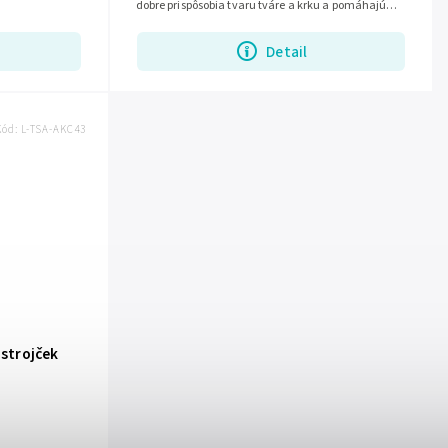
dobre prispôsobia tvaru tváre a krku a pomáhajú
dosiahnuť presné a pohodlné...
Detail
Kód:
L-TSA-AKC43
 strojček