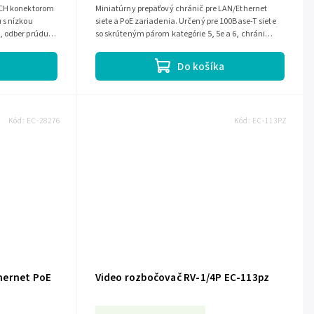
NCH konektorom
Miniatúrny prepäťový chránič pre LAN/Ethernet
 s nízkou
siete a PoE zariadenia. Určený pre 100Base-T siete
, odber prúdu
so skrúteným párom kategórie 5, 5e a 6, chráni
...
dátové aj napájacie línie pred...
Do košíka
Kód:
EC-28276
Kód:
EC-113PZ
hernet PoE
Video rozbočovač RV-1/4P EC-113pz