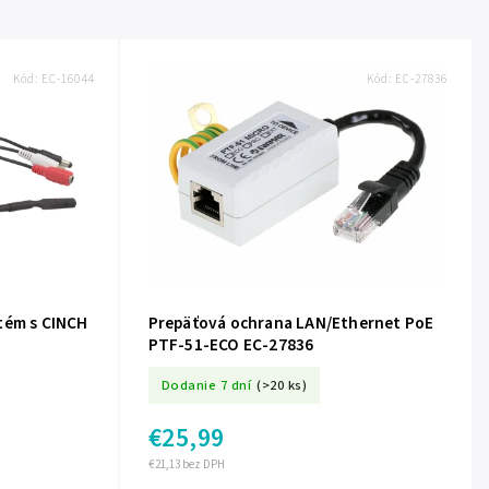
Kód:
EC-16044
Kód:
EC-27836
tém s CINCH
Prepäťová ochrana LAN/Ethernet PoE
PTF-51-ECO EC-27836
Dodanie 7 dní
(>20 ks)
€25,99
€21,13 bez DPH