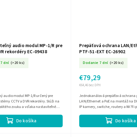
teľný audio modul MP-1/R pre
Prepäťová ochrana LAN/Et
VR rekordéry EC-09438
PTF-51-EXT EC-26902
7 dní
(>20 ks)
Dodanie 7 dní
(>20 ks)
€79,29
€64,46 bez DPH
ný audio modul MP-1/R určený pre
Jednokanálová prepäťová ochrana 
stémy CCTV a DVR rekordéry. Slúži na
LAN/Ethernet a PoE na montáž na DIN
olitého zvuku a vďaka nastaviteľnému
IP kamery, switche, routery a Wi?Fi 
a dá prispôsobiť rôznym...
v sieťach 10/100Base-T s káblom...
Do košíka
Do košíka