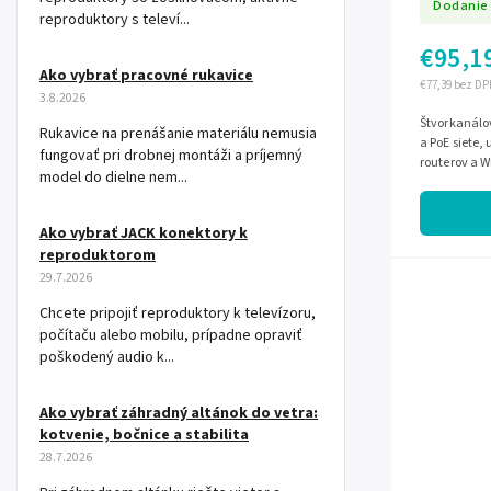
Dodanie 
reproduktory s televí...
€95,1
Ako vybrať pracovné rukavice
€77,39 bez DP
3.8.2026
Štvorkanálo
Rukavice na prenášanie materiálu nemusia
a PoE siete,
fungovať pri drobnej montáži a príjemný
routerov a W
model do dielne nem...
10Base-T a 1
Ako vybrať JACK konektory k
reproduktorom
29.7.2026
Chcete pripojiť reproduktory k televízoru,
počítaču alebo mobilu, prípadne opraviť
poškodený audio k...
Ako vybrať záhradný altánok do vetra:
kotvenie, bočnice a stabilita
28.7.2026