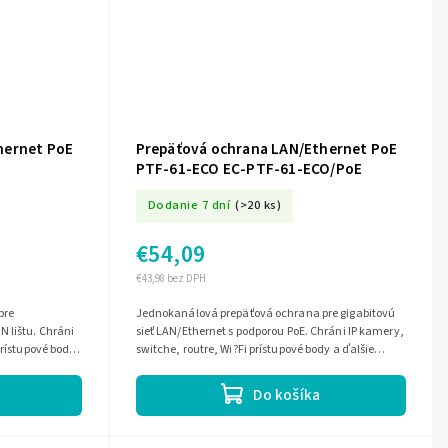
hernet PoE
Prepäťová ochrana LAN/Ethernet PoE
PTF-61-ECO EC-PTF-61-ECO/PoE
Dodanie 7 dní
(>20 ks)
€54,09
€43,98 bez DPH
pre
Jednokanálová prepäťová ochrana pre gigabitovú
 lištu. Chráni
sieť LAN/Ethernet s podporou PoE. Chráni IP kamery,
prístupové body
switche, routre, Wi?Fi prístupové body a ďalšie
zariadenia pred prepätím a...
Do košíka