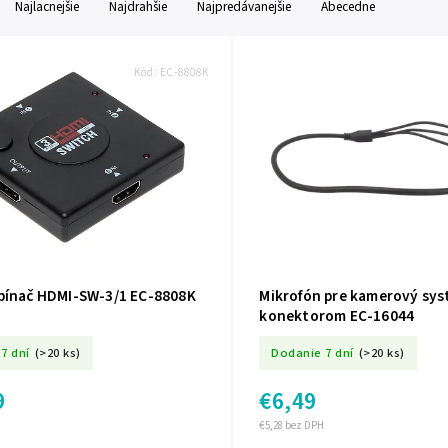
Najlacnejšie
Najdrahšie
Najpredávanejšie
Abecedne
Kód:
EC-8808K
pínač HDMI-SW-3/1 EC-8808K
Mikrofón pre kamerový sys
konektorom EC-16044
7 dní
(>20 ks)
Dodanie 7 dní
(>20 ks)
9
€6,49
€5,28 bez DPH