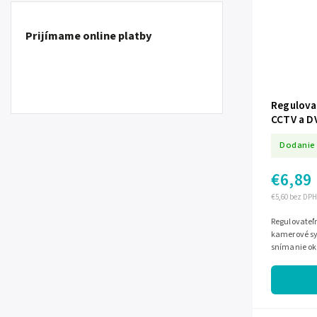
Prijímame online platby
Regulova
CCTV a D
Dodanie 
€6,89
€5,60 bez DPH
Regulovateľ
kamerové sy
snímanie ok
zosilneniu s