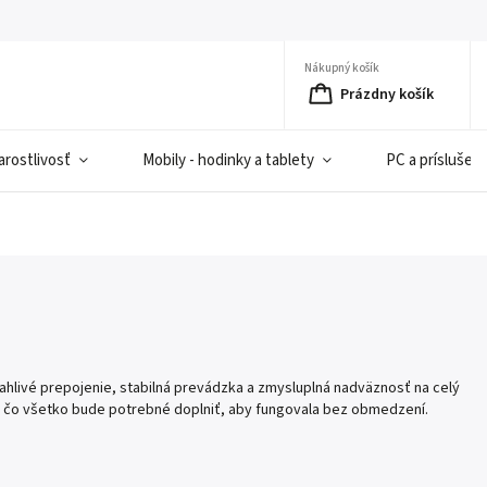
Nákupný košík
Prázdny košík
rostlivosť
Mobily - hodinky a tablety
PC a príslušen
hlivé prepojenie, stabilná prevádzka a zmysluplná nadväznosť na celý
 a čo všetko bude potrebné doplniť, aby fungovala bez obmedzení.