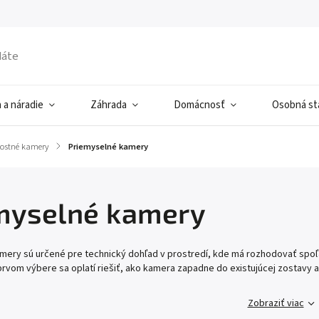
 a náradie
Záhrada
Domácnosť
Osobná sta
ostné kamery
/
Priemyselné kamery
myselné kamery
mery sú určené pre technický dohľad v prostredí, kde má rozhodovať spoľa
prvom výbere sa oplatí riešiť, ako kamera zapadne do existujúcej zostavy
Zobraziť viac