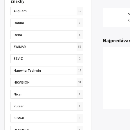
Značky
Aliquam
15
P
Dahua
3
Delta
6
Najpredávan
EWIMAR
56
EZVIZ
2
Hanwha Techwin
18
HIKVISION
31
Nixar
1
Pulsar
1
SIGNAL
3
ULTIMODE
1