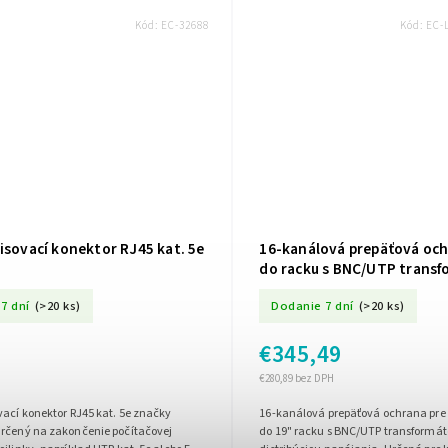
Kód:
EC-32688
Kód:
EC-
isovací konektor RJ45 kat. 5e
16-kanálová prepäťová oc
do racku s BNC/UTP trans
a distribúciou napájania E
7 dní
(>20 ks)
Dodanie 7 dní
(>20 ks)
EXT-FPS
€345,49
€280,89 bez DPH
vací konektor RJ45 kat. 5e značky
16-kanálová prepäťová ochrana pre
určený na zakončenie počítačovej
do 19" racku s BNC/UTP transformá