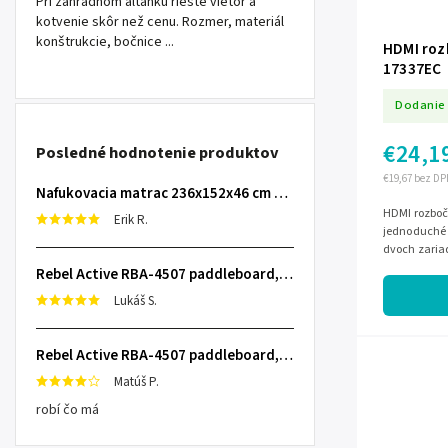
Pri záhradnom altánku riešte vietor a
kotvenie skôr než cenu. Rozmer, materiál
konštrukcie, bočnice ...
HDMI roz
17337EC
Dodanie 
€24,1
Posledné hodnotenie produktov
€19,67 bez DP
Nafukovacia matrac 236x152x46 cm so zabudovanou elektrickou pumpou INTEX 64448
HDMI rozboč
Erik R.
jednoduché 
dvoch zaria
rozlíšenia až
Rebel Active RBA-4507 paddleboard, 335 cm L-RBA-4507-OR
Lukáš S.
Rebel Active RBA-4507 paddleboard, 335 cm L-RBA-4507-OR
Matúš P.
robí čo má