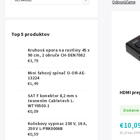
Odporúčame
Top 5 produktov
Kruhová opora na rastliny 45 x
90 cm, 2 obruče CH-DEN7082
€3,79
Mini ťahový spínač O-OR-AE-
13224
€1,49
HDMI pre
SAT F konektor 8,2 mm s
tesnením Cabletech L-
WTY0503-1
Dodanie 
€0,09
€10,0
Koliskovy vypinac 230 V, 16 A,
250 V L-PRK0006B
€8,20 bez DPH
€0,59