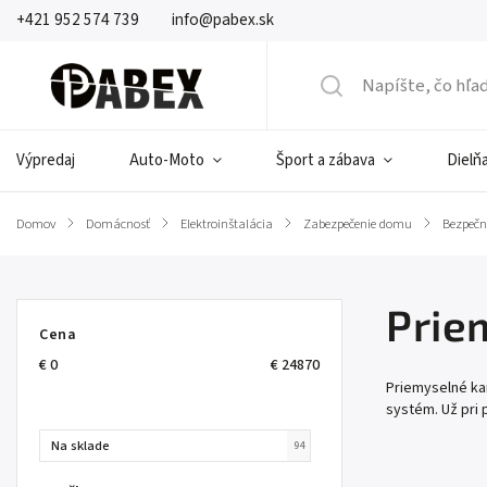
+421 952 574 739
info@pabex.sk
Výpredaj
Auto-Moto
Šport a zábava
Dielňa
Domov
/
Domácnosť
/
Elektroinštalácia
/
Zabezpečenie domu
/
Bezpečn
Prie
Cena
€
0
€
24870
Priemyselné ka
systém. Už pri 
Na sklade
94