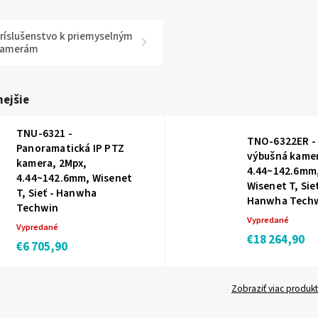
ríslušenstvo k priemyselným
kamerám
ejšie
TNU-6321 -
TNO-6322ER - 
Panoramatická IP PTZ
výbušná kamer
kamera, 2Mpx,
4.44~142.6mm,
4.44~142.6mm, Wisenet
Wisenet T, Sieť
T, Sieť - Hanwha
Hanwha Tech
Techwin
Vypredané
Vypredané
€18 264,90
€6 705,90
Zobraziť viac produk