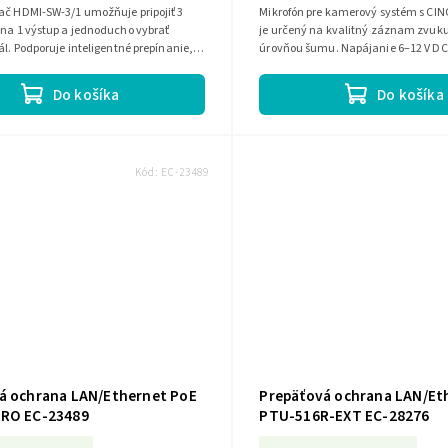
ač HDMI-SW-3/1 umožňuje pripojiť 3
Mikrofón pre kamerový systém s CI
 na 1 výstup a jednoducho vybrať
je určený na kvalitný záznam zvuku
ál. Podporuje inteligentné prepínanie,
úrovňou šumu. Napájanie 6–12 V DC
pojení aktívneho...
12 mA. Vhodný na použitie v priestore
Do košíka
Do košíka
Kód:
EC-23489
á ochrana LAN/Ethernet PoE
Prepäťová ochrana LAN/Et
RO EC-23489
PTU-516R-EXT EC-28276