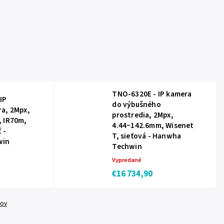
TNO-6320E - IP kamera
IP
do výbušného
a, 2Mpx,
prostredia, 2Mpx,
 IR70m,
4.44~142.6mm, Wisenet
 -
T, sieťová - Hanwha
win
Techwin
Vypredané
€16 734,90
tov