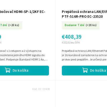
bočovač HDMI-SP-1/2KF EC-
Prepäťová ochrana LAN/Et
PTF-516R-PRO EC-23520
7 dní
(>20 ks)
Dodanie 7 dní
(>20 ks)
9
€408,39
H
€332,02 bez DPH
ovač s 1 vstupom a 2 výstupmi na
Prepäťová ochrana LAN/Ethernet Po
rozdelenie jedného HDMI signálu do
je 16-kanálové zariadenie na ochra
dení. Podporuje štandard HDMI 1.4a,
prvkov pred prepätím. Je určená pre
 do 4K x 2K a 3D 1080p. Má...
switche, routery a Wi?Fi prístupové...
Do košíka
Do košíka
Kód:
EC-09438