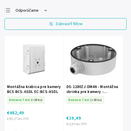
Odporúčame
Najlacnejšie
Najdrahšie
Najpredávanejšie
Abecedne
Montážna krabica pre kamery
DS-1280ZJ-DM46 - Montážna
BCS BCS-ASDL EC-BCS-ASDL
skrinka pre kamery -
Hikvision
Dodanie 7 dní
(>20 ks)
Dodanie 7 dní
(>20 ks)
€482,49
€19,49
€392,27 bez DPH
€15,85 bez DPH