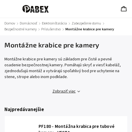
Domov
/
Domácnosť
/
Elektroinštalácia
/
Zabezpečenie domu
/
Bezpečnostné kamery
/
Príslušenstvo
/
Montážne krabice pre kamery
Montážne krabice pre kamery
Montážne krabice pre kamery sú základom pre čisté a pevné
osadenie bezpečnostnej kamery. Pomáhajú skryť a viesť kabeláž,
zjednodušujú montáž a vytvárajú spoľahlivý bod pre uchytenie na
stene, strope alebo inom podklade.
Zobraziť viac
Najpredávanejšie
PF180 - Montážna krabica pre tubové