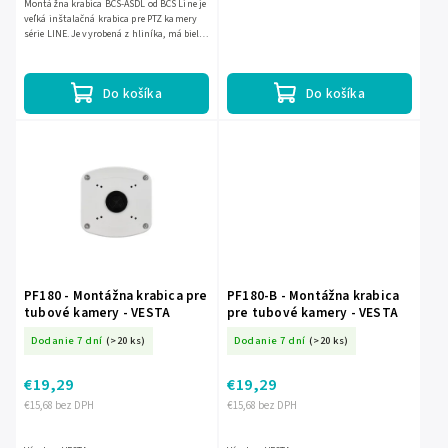
Montážna krabica BCS-ASDL od BCS Line je
veľká inštalačná krabica pre PTZ kamery
série LINE. Je vyrobená z hliníka, má biely
práškový náter a umožňuje montáž v
interiéri aj...
Do košíka
Do košíka
PF180 - Montážna krabica pre
PF180-B - Montážna krabica
tubové kamery - VESTA
pre tubové kamery - VESTA
Dodanie 7 dní
(>20 ks)
Dodanie 7 dní
(>20 ks)
€19,29
€19,29
€15,68 bez DPH
€15,68 bez DPH