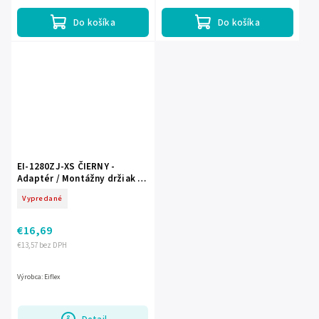
Do košíka
Do košíka
EI-1280ZJ-XS ČIERNY -
Adaptér / Montážny držiak s
priechodkou pre kamery -
Vypredané
EIFLEX
€16,69
€13,57 bez DPH
Výrobca: Eiflex