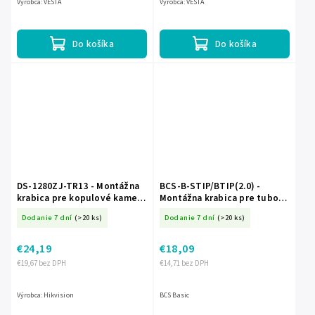
Výrobca: VESTA
Výrobca: VESTA
Do košíka
Do košíka
DS-1280ZJ-TR13 - Montážna
BCS-B-STIP/BTIP(2.0) -
krabica pre kopulové kamery
Montážna krabica pre tubové
- Hikvision
kamery - BCS BASIC
Dodanie 7 dní
(>20 ks)
Dodanie 7 dní
(>20 ks)
€24,19
€18,09
€19,67 bez DPH
€14,71 bez DPH
Výrobca: Hikvision
BCS Basic