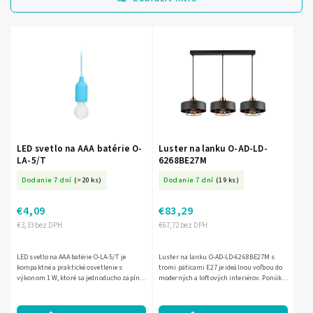
Najdrahšie
Najpredávanejšie
Abecedne
LED svetlo na AAA batérie O-
Luster na lanku O-AD-LD-
LA-5/T
6268BE27M
Dodanie 7 dní
(>20 ks)
Dodanie 7 dní
(19 ks)
€4,09
€83,29
€3,33 bez DPH
€67,72 bez DPH
LED svetlo na AAA batérie O-LA-5/T je
Luster na lanku O-AD-LD-6268BE27M s
kompaktné a praktické osvetlenie s
tromi päticami E27 je ideálnou voľbou do
výkonom 1 W, ktoré sa jednoducho zapína
moderných a loftových interiérov. Ponúka
a vypína potiahnutím šnúrky. Vďaka
priestor pre 3 vymeniteľné žiarovky s
napájaniu 3 x AAA batériami...
maximálnym výkonom...