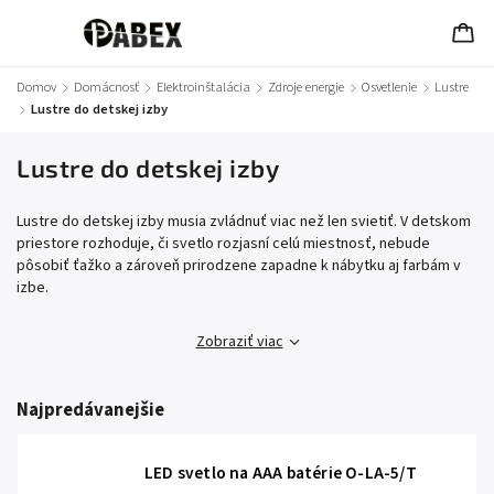
Domov
/
Domácnosť
/
Elektroinštalácia
/
Zdroje energie
/
Osvetlenie
/
Lustre
/
Lustre do detskej izby
Lustre do detskej izby
Lustre do detskej izby musia zvládnuť viac než len svietiť. V detskom
priestore rozhoduje, či svetlo rozjasní celú miestnosť, nebude
pôsobiť ťažko a zároveň prirodzene zapadne k nábytku aj farbám v
izbe.
Zobraziť viac
Najpredávanejšie
LED svetlo na AAA batérie O-LA-5/T