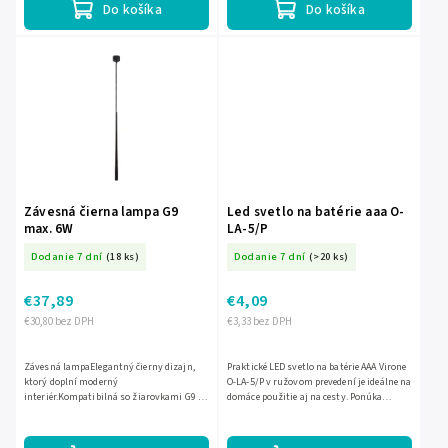
Do košíka
Do košíka
Závesná čierna lampa G9
Led svetlo na batérie aaa O-
max. 6W
LA-5/P
Dodanie 7 dní
(18 ks)
Dodanie 7 dní
(>20 ks)
€37,89
€4,09
€30,80 bez DPH
€3,33 bez DPH
Závesná lampaElegantný čierny dizajn,
Praktické LED svetlo na batérie AAA Virone
ktorý doplní moderný
O-LA-5/P v ružovom prevedení je ideálne na
interiér.Kompatibilná so žiarovkami G9 s
domáce použitie aj na cesty. Ponúka
maximálnym výkonom 6W.Jednoduchá
úsporné osvetlenie bez potreby pripojenia
inštalácia a údržba.Energeticky úsporné...
do elektriny,...