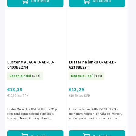
Do košíka
Do košíka
Luster MALAGA O-AD-LD-
Luster na lanku O-AD-LD-
6403BE27M
6238BE27T
Dodanie 7 dní
(5 ks)
Dodanie 7 dní
(4 ks)
€13,39
€13,29
€10,89 bez DPH
€10,80 bez DPH
Luster MALAGA O-AD-LD-6403BE27M je
Luster na lanku O-AD-LD-6238BE27T v
elegantné čierne stropné svietidlo s
čiernom vyhotovení prináša do interiéru
kovovým telom, ktoré vynikne v
moderný a zároveň prirodzený vzhľad
modernom interiéri. Je určený pre 5
vďaka kombinácii látkového tienidla a
žiaroviek s päticou E27, max. 60 W na...
prírodného ratanu. Má 1...