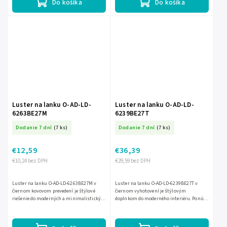
Do košíka
Do košíka
Luster na lanku O-AD-LD-
Luster na lanku O-AD-LD-
6263BE27M
6239BE27T
Dodanie 7 dní
(7 ks)
Dodanie 7 dní
(7 ks)
€12,59
€36,39
€10,24 bez DPH
€29,59 bez DPH
Luster na lanku O-AD-LD-6263BE27M v
Luster na lanku O-AD-LD-6239BE27T v
čiernom kovovom prevedení je štýlové
čiernom vyhotovení je štýlovým
riešenie do moderných a minimalistických
doplnkom do moderného interiéru. Ponúka
interiérov. Je určený pre 1 žiarovku s
3 svetelné body s päticou E27 pre žiarovky
päticou E27 a maximálnym...
s max. výkonom 60 W a...