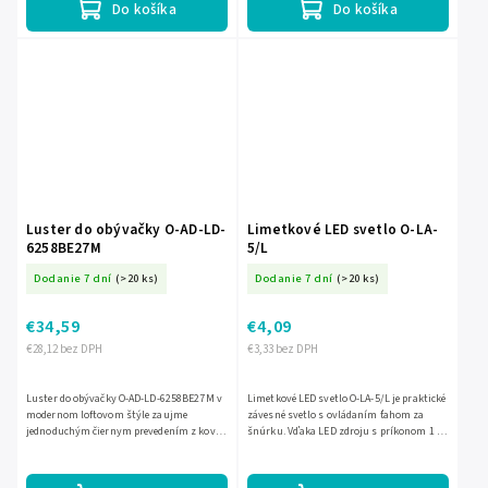
Do košíka
Do košíka
Luster do obývačky O-AD-LD-
Limetkové LED svetlo O-LA-
6258BE27M
5/L
Dodanie 7 dní
(>20 ks)
Dodanie 7 dní
(>20 ks)
€34,59
€4,09
€28,12 bez DPH
€3,33 bez DPH
Luster do obývačky O-AD-LD-6258BE27M v
Limetkové LED svetlo O-LA-5/L je praktické
modernom loftovom štýle zaujme
závesné svetlo s ovládaním ťahom za
jednoduchým čiernym prevedením z kovu
šnúrku. Vďaka LED zdroju s príkonom 1 W
a elegantným rozložením troch tienidiel v
poskytuje úsporné a dostatočne silné
rôznych výškach. Je určený...
osvetlenie do...