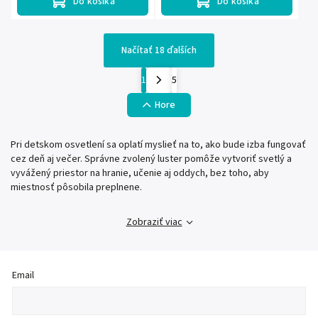
Do košíka
Do košíka
Načítať 18 ďalších
1
5
Hore
Pri detskom osvetlení sa oplatí myslieť na to, ako bude izba fungovať
cez deň aj večer. Správne zvolený luster pomôže vytvoriť svetlý a
vyvážený priestor na hranie, učenie aj oddych, bez toho, aby
miestnosť pôsobila preplnene.
Zobraziť viac
Email