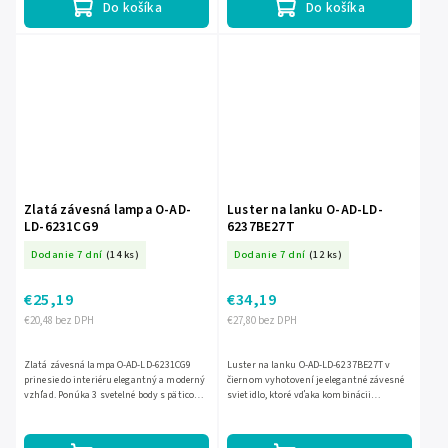
Do košíka
Do košíka
Zlatá závesná lampa O-AD-
Luster na lanku O-AD-LD-
LD-6231CG9
6237BE27T
Dodanie 7 dní
(14 ks)
Dodanie 7 dní
(12 ks)
€25,19
€34,19
€20,48 bez DPH
€27,80 bez DPH
Zlatá závesná lampa O-AD-LD-6231CG9
Luster na lanku O-AD-LD-6237BE27T v
prinesie do interiéru elegantný a moderný
čiernom vyhotovení je elegantné závesné
vzhľad. Ponúka 3 svetelné body s päticou
svietidlo, ktoré vďaka kombinácii
G9 pre žiarovky do max. 6 W, takže si
látkového tienidla a prírodného ratanu
môžete zvoliť...
pôsobí príjemne a štýlovo v...