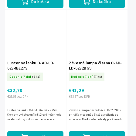
Do košíka
Do košíka
Luster na lanku O-AD-LD-
Závesná lampa čierna O-AD-
6234BE27S
LD-6232BG9
Dodanie 7 dní
(9 ks)
Dodanie 7 dní
(7 ks)
€32,79
€41,29
€26,66 bez DPH
€33,57 bez DPH
Luster na lanku O-AD-LD-6234BE27S v
Závesná lampa čierna O-AD-LD-6232BG9
čiernom vyhotovení je štýlové riešenie do
prináša moderné a čisté osvetlenie do
moderného aj industriálne ladeného
interiéru. Má 4 svetelné body pre žiarovky
interiéru. Má 1 svetelný bod pre žiarovku
G9 s maximálnym príkonom 6 W, takže si
E27 LED s maximálnym...
jednoducho zvolíte...