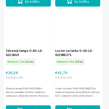
Do košíka
Do košíka
Závesná lampa O-AD-LD-
Luster na lanku O-AD-LD-
6231BG9
6229BE27S
Dodanie 7 dní
(11 ks)
Dodanie 7 dní
(10 ks)
€29,59
€42,79
€24,06 bez DPH
€34,79 bez DPH
Závesná lampa O-AD-LD-6231BG9 v
Luster na lanku O-AD-LD-6229BE27S je
čiernom prevedení prináša moderný a
moderné trojramenné osvetlenie s päticou
nadčasový vzhľad do interiéru. Ponúka 3
E27 a výkonom LED do 15 W, ktoré si
svetelné body pre žiarovky G9 s
jednoducho prispôsobíte podľa zvolených
maximálnym výkonom 6 W, takže...
žiaroviek. Elegantné...