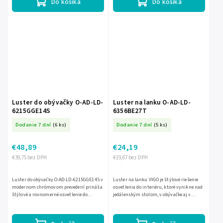
Do košíka
Do košíka
Luster do obývačky O-AD-LD-
Luster na lanku O-AD-LD-
6215GGE14S
6356BE27T
Dodanie 7 dní
(6 ks)
Dodanie 7 dní
(5 ks)
€48,89
€24,19
€39,75 bez DPH
€19,67 bez DPH
Luster do obývačky O-AD-LD-6215GGE14S v
Luster na lanku VIGO je štýlové riešenie
modernom chrómovom prevedení prináša
osvetlenia do interiéru, ktoré vynikne nad
štýlové a rovnomerné osvetlenie do
jedálenským stolom, v obývačke aj v
obývacej izby aj iných miestností strednej
pracovni. Ponúka miesto pre 4 žiarovky s
veľkosti. Šesť...
päticou E27 a...