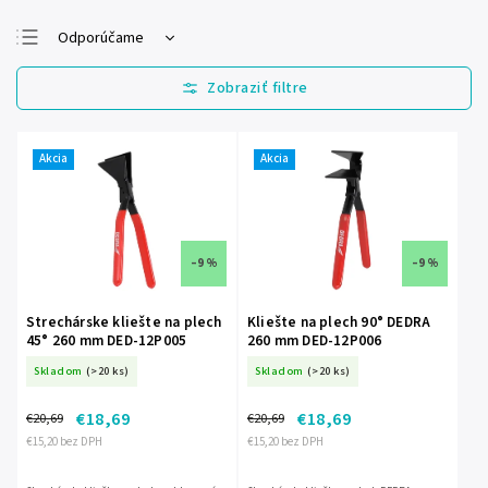
Odporúčame
Najlacnejšie
Najdrahšie
Najpredávanejšie
Akcia
Akcia
Abecedne
–9 %
–9 %
Strechárske kliešte na plech
Kliešte na plech 90° DEDRA
45° 260 mm DED-12P005
260 mm DED-12P006
Skladom
(>20 ks)
Skladom
(>20 ks)
€18,69
€18,69
€20,69
€20,69
€15,20 bez DPH
€15,20 bez DPH