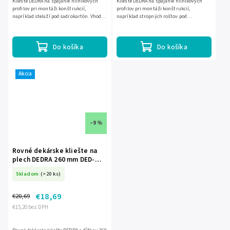
Kliešte DEDRA na spájanie hliníkových
Kliešte DEDRA na spájanie hliníkových
profilov pri montáži konštrukcií,
profilov pri montáži konštrukcií,
napríklad stelaží pod sadrokartón. Vhodné
napríklad stropných roštov pod
na profily s hrúbkou 0,5–0,8 mm, s dĺžkou
sadrokartón. Určené na profily s hrúbkou
280 mm a pogumovanou...
0,5–0,8 mm, s dĺžkou 345 mm a...
Do košíka
Do košíka
Akcia
–9 %
Rovné dekárske kliešte na
plech DEDRA 260 mm DED-
12P004
Skladom
(>20 ks)
€18,69
€20,69
€15,20 bez DPH