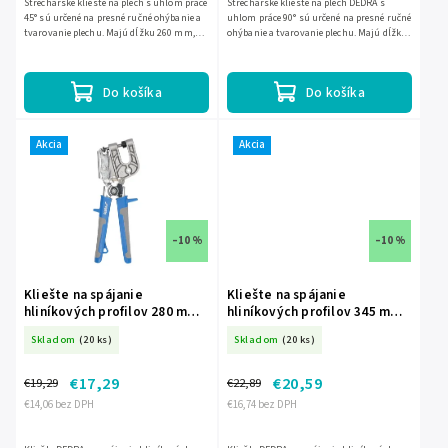
Strechárske kliešte na plech s uhlom práce
Strechárske kliešte na plech DEDRA s
45° sú určené na presné ručné ohýbanie a
uhlom práce 90° sú určené na presné ručné
tvarovanie plechu. Majú dĺžku 260 mm,
ohýbanie a tvarovanie plechu. Majú dĺžku
čeľuste so šírkou 60 mm a ergonomickú
260 mm, šírku čeľustí 60 mm a sú
rukoväť...
vyrobené zo stály CS s...
Do košíka
Do košíka
Akcia
Akcia
–10 %
–10 %
Kliešte na spájanie
Kliešte na spájanie
hliníkových profilov 280 mm
hliníkových profilov 345 mm
DED-11X001
DEDRA DED-11X002
Skladom
(20 ks)
Skladom
(20 ks)
€17,29
€20,59
€19,29
€22,89
€14,06 bez DPH
€16,74 bez DPH