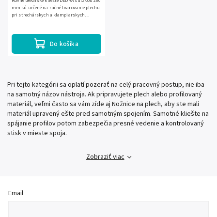
Rovné dekárske kliešte DEDRA s dĺžkou 260
mm sú určené na ručné tvarovanie plechu
pri strechárskych a klampiarskych
prácach. Oceľové prevedenie zvyšuje
odolnosť a rukoväť...
Do košíka
Pri tejto kategórii sa oplatí pozerať na celý pracovný postup, nie iba
na samotný názov nástroja. Ak pripravujete plech alebo profilovaný
materiál, veľmi často sa vám zíde aj Nožnice na plech, aby ste mali
materiál upravený ešte pred samotným spojením. Samotné kliešte na
spájanie profilov potom zabezpečia presné vedenie a kontrolovaný
stisk v mieste spoja.
Zobraziť viac
Email