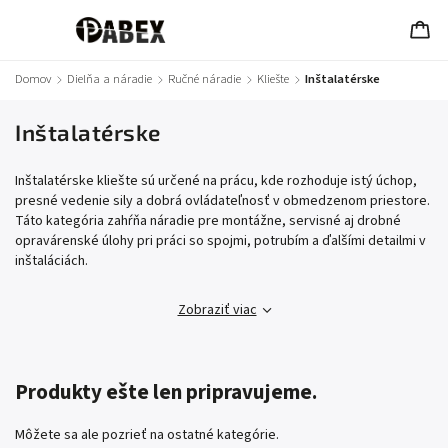
Domov
/
Dielňa a náradie
/
Ručné náradie
/
Kliešte
/
Inštalatérske
Inštalatérske
Inštalatérske kliešte sú určené na prácu, kde rozhoduje istý úchop,
presné vedenie sily a dobrá ovládateľnosť v obmedzenom priestore.
Táto kategória zahŕňa náradie pre montážne, servisné aj drobné
opravárenské úlohy pri práci so spojmi, potrubím a ďalšími detailmi v
inštaláciách.
Zobraziť viac
Produkty ešte len pripravujeme.
Môžete sa ale pozrieť na ostatné kategórie.