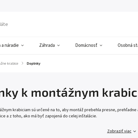
 a náradie
Záhrada
Domácnosť
Osobná sta
žne krabice
/
Doplnky
nky k montážnym krabi
ážnym krabiciam sú určené na to, aby montáž prebehla presne, prehľadne a
ce a z toho, ako má byť zapojená do celej inštalácie.
Zobraziť viac