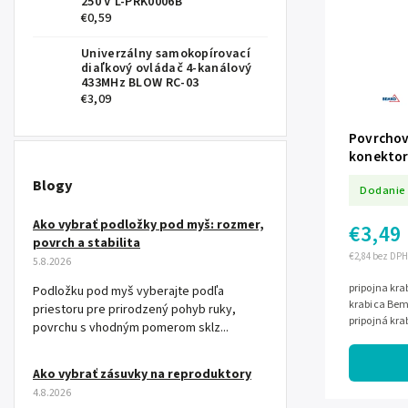
250 V L-PRK0006B
€0,59
Univerzálny samokopírovací
diaľkový ovládač 4-kanálový
433MHz BLOW RC-03
€3,09
Povrchov
konektor
3NT
Blogy
Dodanie 
Ako vybrať podložky pod myš: rozmer,
€3,49
povrch a stabilita
€2,84 bez DPH
5.8.2026
pripojna kr
Podložku pod myš vyberajte podľa
krabica Bem
priestoru pre prirodzený pohyb ruky,
pripojná kra
povrchu s vhodným pomerom sklz...
o praktické p
Ako vybrať zásuvky na reproduktory
4.8.2026