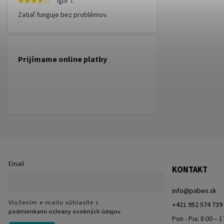
Igor T.
Zatiaľ funguje bez problémov.
Prijímame online platby
Email
KONTAKT
info
@
pabex.sk
Vložením e-mailu súhlasíte s
+421 952 574 739
podmienkami ochrany osobných údajov
Pon - Pia: 8:00 – 1