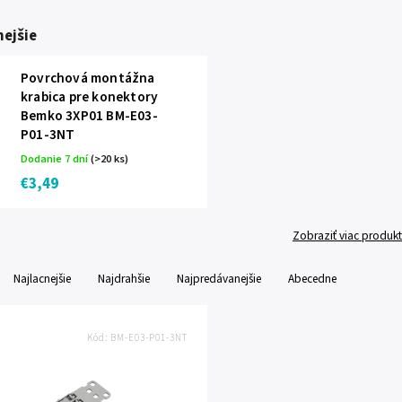
ejšie
Povrchová montážna
krabica pre konektory
Bemko 3XP01 BM-E03-
P01-3NT
Dodanie 7 dní
(>20 ks)
€3,49
Zobraziť viac produk
Najlacnejšie
Najdrahšie
Najpredávanejšie
Abecedne
Kód:
BM-E03-P01-3NT