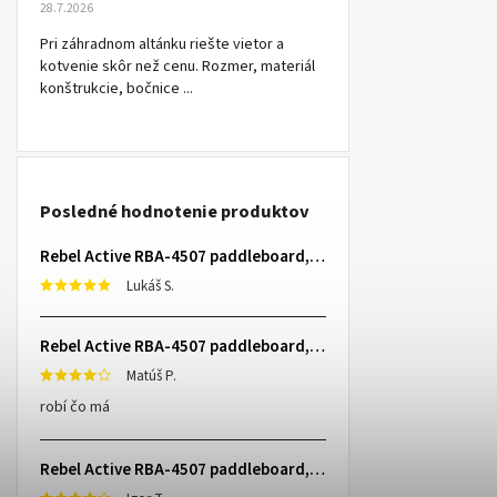
28.7.2026
Pri záhradnom altánku riešte vietor a
kotvenie skôr než cenu. Rozmer, materiál
konštrukcie, bočnice ...
Posledné hodnotenie produktov
Rebel Active RBA-4507 paddleboard, 335 cm L-RBA-4507-OR
Lukáš S.
Rebel Active RBA-4507 paddleboard, 335 cm L-RBA-4507-OR
Matúš P.
robí čo má
Rebel Active RBA-4507 paddleboard, 335 cm L-RBA-4507-OR