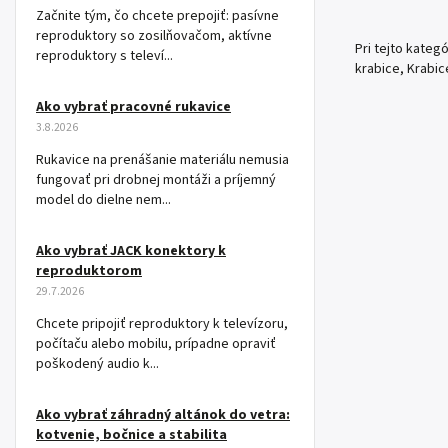
Začnite tým, čo chcete prepojiť: pasívne
reproduktory so zosilňovačom, aktívne
Pri tejto kateg
reproduktory s televí...
krabice, Krabic
Ako vybrať pracovné rukavice
3.8.2026
Rukavice na prenášanie materiálu nemusia
fungovať pri drobnej montáži a príjemný
model do dielne nem...
Ako vybrať JACK konektory k
reproduktorom
29.7.2026
Chcete pripojiť reproduktory k televízoru,
počítaču alebo mobilu, prípadne opraviť
poškodený audio k...
Ako vybrať záhradný altánok do vetra:
kotvenie, bočnice a stabilita