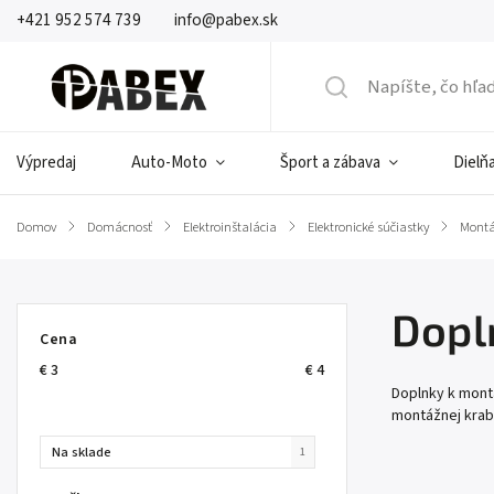
+421 952 574 739
info@pabex.sk
Výpredaj
Auto-Moto
Šport a zábava
Dielňa
Domov
/
Domácnosť
/
Elektroinštalácia
/
Elektronické súčiastky
/
Montá
Dopl
Cena
€
3
€
4
Doplnky k mont
montážnej krabi
Na sklade
1