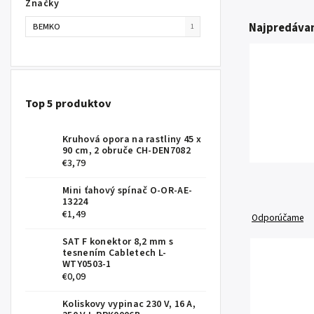
Značky
Najpredávan
BEMKO
1
Top 5 produktov
Kruhová opora na rastliny 45 x
90 cm, 2 obruče CH-DEN7082
€3,79
Mini ťahový spínač O-OR-AE-
13224
€1,49
Odporúčame
SAT F konektor 8,2 mm s
tesnením Cabletech L-
WTY0503-1
€0,09
Koliskovy vypinac 230 V, 16 A,