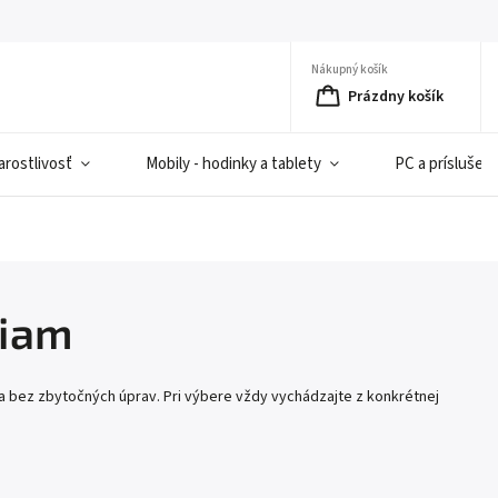
Nákupný košík
Prázdny košík
rostlivosť
Mobily - hodinky a tablety
PC a príslušen
ciam
 bez zbytočných úprav. Pri výbere vždy vychádzajte z konkrétnej