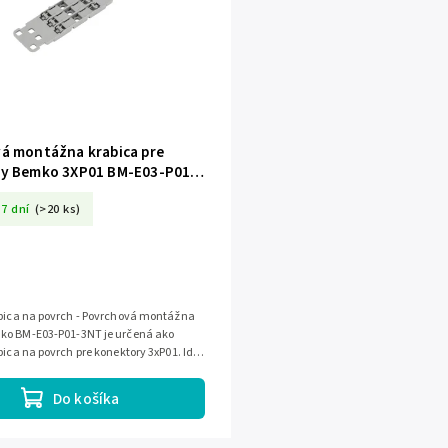
á montážna krabica pre
y Bemko 3XP01 BM-E03-P01-
7 dní
(>20 ks)
abica na povrch - Povrchová montážna
ko BM-E03-P01-3NT je určená ako
bica na povrch pre konektory 3xP01. Ide
ríslušenstvo pre...
Do košíka