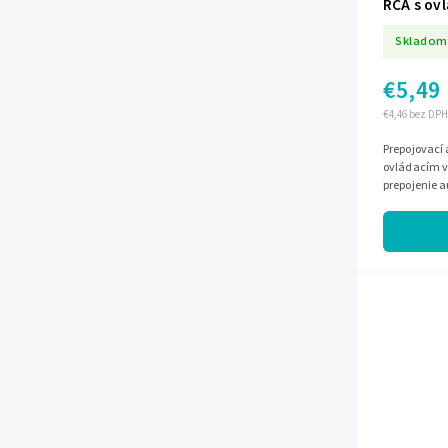
RCA s ov
pravouhl
Skladom
€5,49
€4,46 bez DPH
Prepojovací 
ovládacím v
prepojenie a
konektormi,
zakončením