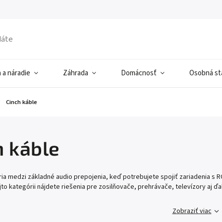
 a náradie
Záhrada
Domácnosť
Osobná sta
Cinch káble
h káble
tria medzi základné audio prepojenia, keď potrebujete spojiť zariadenia s
jto kategórii nájdete riešenia pre zosilňovače, prehrávače, televízory aj ď
Zobraziť viac