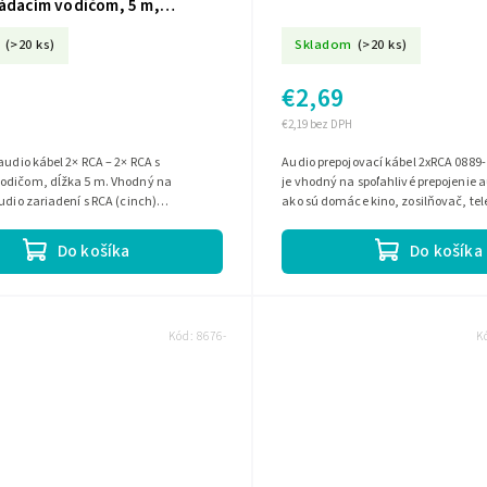
ládacím vodičom, 5 m,
ý/rovný L-KPO2668-5
(>20 ks)
Skladom
(>20 ks)
€2,69
€2,19 bez DPH
audio kábel 2× RCA – 2× RCA s
Audio prepojovací kábel 2xRCA 0889-
odičom, dĺžka 5 m. Vhodný na
je vhodný na spoľahlivé prepojenie 
udio zariadení s RCA (cinch)
ako sú domáce kino, zosilňovač, tel
 s praktickým pravouhlým a rovným
reproduktory. Zabezpečuje...
.
Do košíka
Do košíka
Kód:
8676-
K