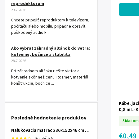
pevné RCA ko
reproduktorom
29.7.2026
Chcete pripojiť reproduktory k televízoru,
počítaču alebo mobilu, prípadne opraviť
poškodený audio k...
Ako vybrať záhradný altánok do vetra:
kotvenie, bočnice a stabilita
28.7.2026
Pri záhradnom altánku riešte vietor a
kotvenie skôr než cenu. Rozmer, materiál
konštrukcie, bočnice ...
Kábel jac
0,8 m L-
Posledné hodnotenie produktov
Skladom
Nafukovacia matrac 236x152x46 cm so zabudovanou elektrickou pumpou INTEX 64448
€0,49
František V.