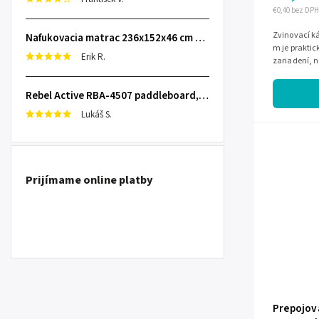
€0,40 bez DPH
Zvinovací ká
Nafukovacia matrac 236x152x46 cm so zabudovanou elektrickou pumpou INTEX 64448
m je praktic
Erik R.
zariadení, n
zosilňovača
Rebel Active RBA-4507 paddleboard, 335 cm L-RBA-4507-OR
Lukáš S.
Prijímame online platby
Prepojova