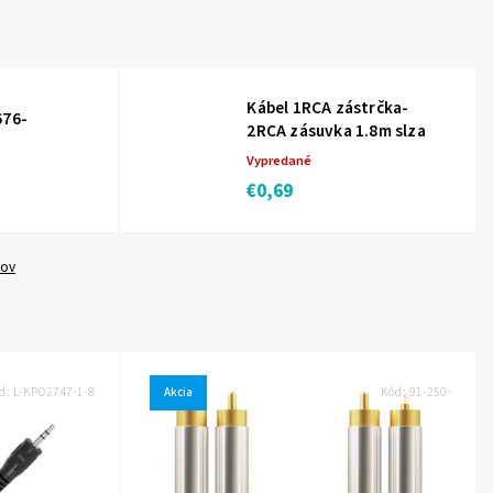
Kábel 1RCA zástrčka-
676-
2RCA zásuvka 1.8m slza
Vypredané
€0,69
tov
d:
L-KPO2747-1-8
Akcia
Kód:
91-250-