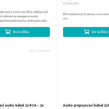
€0,80 bez DPH
bel jack 3,5 mm na 2 RCA s dĺžkou 0,8
RCA rozbočovač 1x samec na 2x sami
ké riešenie na prepojenie audio
cm.
apríklad prehrávača, televízora alebo
.
Do košíka
Do košíka
Kód:
L-KPO2668-5
cí audio kábel 2x RCA – 2x
Audio prepojovací kábel 2x