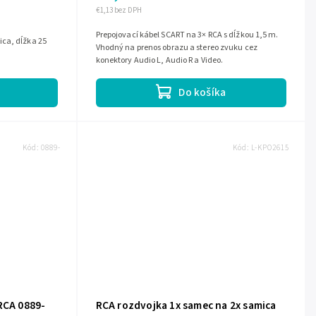
€1,13 bez DPH
Prepojovací kábel SCART na 3× RCA s dĺžkou 1,5 m.
ca, dĺžka 25
Vhodný na prenos obrazu a stereo zvuku cez
konektory Audio L, Audio R a Video.
Do košíka
Kód:
0889-
Kód:
L-KPO2615
RCA 0889-
RCA rozdvojka 1x samec na 2x samica