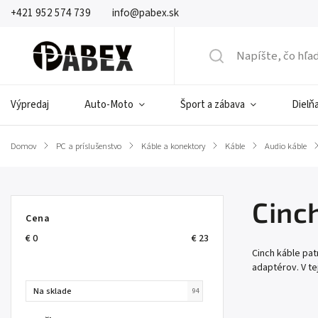
+421 952 574 739
info@pabex.sk
Výpredaj
Auto-Moto
Šport a zábava
Dielňa
Domov
/
PC a príslušenstvo
/
Káble a konektory
/
Káble
/
Audio káble
/
Cinc
Cena
€
0
€
23
Cinch káble pa
adaptérov. V te
Na sklade
94