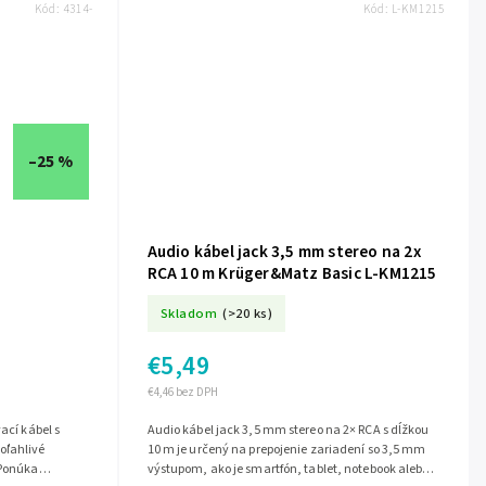
Kód:
4314-
Kód:
L-KM1215
–25 %
Audio kábel jack 3,5 mm stereo na 2x
RCA 10 m Krüger&Matz Basic L-KM1215
Skladom
(>20 ks)
€5,49
€4,46 bez DPH
ací kábel s
Audio kábel jack 3,5 mm stereo na 2× RCA s dĺžkou
oľahlivé
10 m je určený na prepojenie zariadení so 3,5 mm
 Ponúka
výstupom, ako je smartfón, tablet, notebook alebo