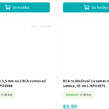
nektory pre...
jednoduchú inštaláciu, stabilný pren
Do košíka
Do košíka
Kód:
L-KPO3968
k 3,5 mm na 2 RCA zvinovací
RCA rozbočovač 1x samec n
KPO3968
samica, 25 cm L-KPO3871
(>20 ks)
Skladom
(>20 ks)
€0,99