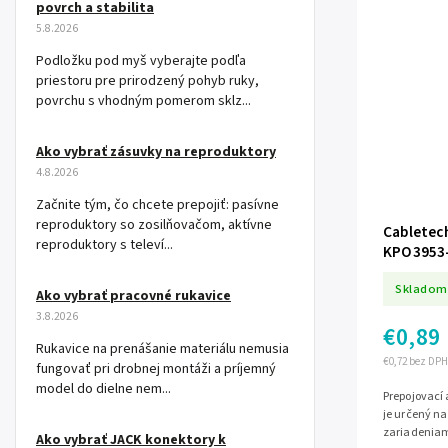
povrch a stabilita
5.8.2026
Podložku pod myš vyberajte podľa
priestoru pre prirodzený pohyb ruky,
povrchu s vhodným pomerom sklz...
Ako vybrať zásuvky na reproduktory
4.8.2026
Začnite tým, čo chcete prepojiť: pasívne
reproduktory so zosilňovačom, aktívne
Cabletech
reproduktory s televí...
KPO3953
Skladom
Ako vybrať pracovné rukavice
3.8.2026
€0,89
Rukavice na prenášanie materiálu nemusia
€0,72 bez DPH
fungovať pri drobnej montáži a príjemný
model do dielne nem...
Prepojovací
je určený n
zariadeniami
Ako vybrať JACK konektory k