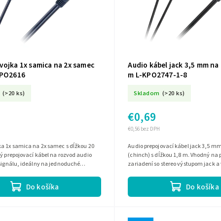
vojka 1x samica na 2x samec
Audio kábel jack 3,5 mm na 
KPO2616
m L-KPO2747-1-8
(>20 ks)
Skladom
(>20 ks)
€0,69
€0,56 bez DPH
ka 1x samica na 2x samec s dĺžkou 20
Audio prepojovací kábel jack 3,5 m
ý prepojovací kábel na rozvod audio
(chinch) s dĺžkou 1,8 m. Vhodný na 
signálu, ideálny na jednoduché
zariadení so stereo výstupom jack 
ariadení s RCA konektormi.
Do košíka
Do košíka