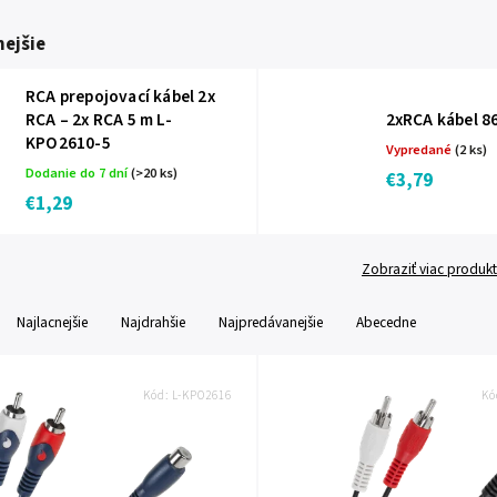
ejšie
RCA prepojovací kábel 2x
RCA – 2x RCA 5 m L-
2xRCA kábel 8
KPO2610-5
Vypredané
(2 ks)
Dodanie do 7 dní
(>20 ks)
€3,79
€1,29
Zobraziť viac produk
Najlacnejšie
Najdrahšie
Najpredávanejšie
Abecedne
Kód:
L-KPO2616
Kó