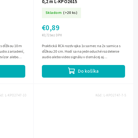
0,2 m L-KPO2615
Skladom
(>20 ks)
€0,89
€0,72 bez DPH
 s dĺžkou 10 m
Praktická RCA rozdvojka 1x samec na 2x samica s
audio zariadení,
dĺžkou 20 cm. Hodí sa na jednoduché rozdelenie
evízor alebo
audio alebo video signálu v domácej aj
profesionálnej kabeláži.
Do košíka
ód:
L-KPO2747-10
Kód:
L-KPO2747-7-5