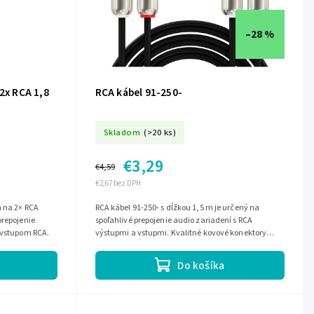
–28 %
2x RCA 1,8
RCA kábel 91-250-
Skladom
(>20 ks)
€3,29
€4,59
€2,67 bez DPH
m na 2× RCA
RCA kábel 91-250- s dĺžkou 1,5 m je určený na
prepojenie
spoľahlivé prepojenie audio zariadení s RCA
a vstupom RCA.
výstupmi a vstupmi. Kvalitné kovové konektory
pomáhajú zabezpečiť stabilný prenos zvuku...
Do košíka