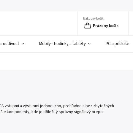
Nákupný košík
Prázdny košík
rostlivosť
Mobily - hodinky a tablety
PC a príslušen
 RCA vstupmi a výstupmi jednoducho, prehľadne a bez zbytočných
alšie komponenty, kde je dôležitý správny signálový prepoj.