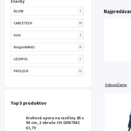
Značky
Najpredávan
BLOW
7
CABLETECH
89
Inne
2
Kruger&Matz
25
LECHPOL
1
PROLECH
35
Odporúčame
Top 5 produktov
Kruhová opora na rastliny 45 x
90 cm, 2 obruče CH-DEN7082
€3,79