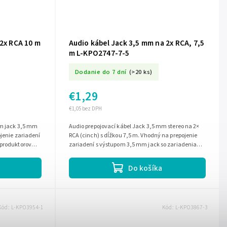
 2x RCA 10 m
Audio kábel Jack 3,5 mm na 2x RCA, 7,5
m L-KPO2747-7-5
Dodanie do 7 dní
(>20 ks)
€1,29
€1,05 bez DPH
om jack 3,5 mm
Audio prepojovací kábel Jack 3,5 mm stereo na 2×
ojenie zariadení
RCA (cinch) s dĺžkou 7,5 m. Vhodný na prepojenie
eproduktorov
zariadení s výstupom 3,5 mm jack so zariadeniami
s RCA vstupom, napríklad...
Do košíka
Kód:
L-KPO3954-1
Kód:
L-KPO3867-3