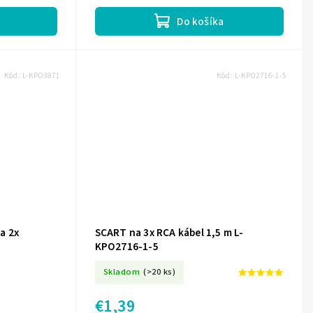
os...
prehrávač MP3, so systémom...
Do košíka
Kód:
L-KPO3871
Kód:
L-KPO2716-1-5
a 2x
SCART na 3x RCA kábel 1,5 m L-
KPO2716-1-5
Skladom
(>20 ks)
€1,39