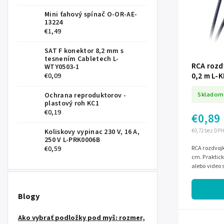
Mini ťahový spínač O-OR-AE-
13224
€1,49
SAT F konektor 8,2 mm s
tesnením Cabletech L-
RCA rozd
WTY0503-1
0,2 m L-
€0,09
Skladom
Ochrana reproduktorov -
plastový roh KC1
€0,19
€0,89
€0,72 bez DPH
Koliskovy vypinac 230 V, 16 A,
250 V L-PRK0006B
RCA rozdvoj
€0,59
cm. Praktick
alebo video 
prepojenie z
Blogy
Ako vybrať podložky pod myš: rozmer,