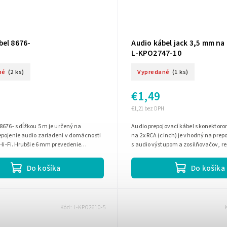
bel 8676-
Audio kábel jack 3,5 mm na
L-KPO2747-10
né
(2 ks)
Vypredané
(1 ks)
€1,49
€1,21 bez DPH
8676- s dĺžkou 5 m je určený na
Audio prepojovací kábel s konektor
epojenie audio zariadení v domácnosti
na 2x RCA (cinch) je vhodný na prep
 Hi-Fi. Hrubšie 6 mm prevedenie
s audio výstupom a zosilňovačov, r
oľahlivý prenos signálu a...
alebo TV. Dĺžka kábla je 10...
Do košíka
Do košíka
Kód:
L-KPO2610-5