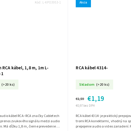
Kód:
L-KPO3953-1
Akcia
 RCA kábel, 1,8 m, 1m L-
RCA kábel 4314-
-1
(>20 ks)
Skladom
(>20 ks)
€1,19
€1,59
€0,97 bez DPH
 audio kábel RCA–RCA značky Cabletech
RCA kábel 4314- je praktický prepojov
a prenos zvukového signálu medzi audio
tromi RCA konektormi, vhodný na sp
. Má dĺžku 1,8 m, čierne prevedenie a
prepojenie audio a video zariadení.