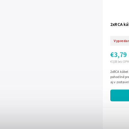
2xRCA ká
Vypreda
€3,79
€3,08 bez DPH
2xRCA kábel 
pohodlné pr
aj v zostave
podporuje sp