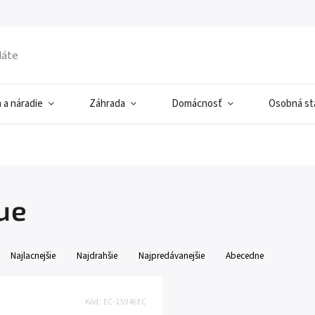
 a náradie
Záhrada
Domácnosť
Osobná sta
ue
Najlacnejšie
Najdrahšie
Najpredávanejšie
Abecedne
Kód:
EC-15946EC