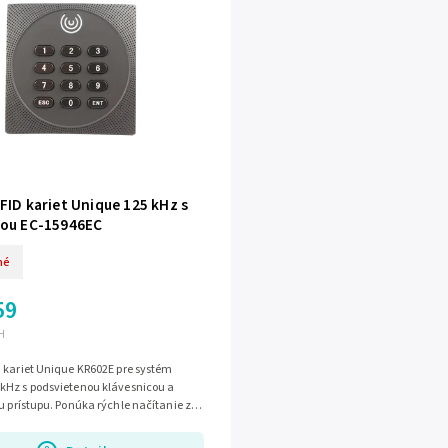
FID kariet Unique 125 kHz s
cou EC-15946EC
né
59
H
 kariet Unique KR602E pre systém
kHz s podsvietenou klávesnicou a
u prístupu. Ponúka rýchle načítanie za
 Wiegand 26 bit a odolnú...