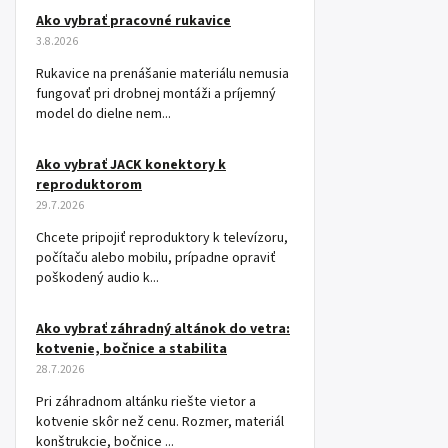
Ako vybrať pracovné rukavice
3.8.2026
Rukavice na prenášanie materiálu nemusia
fungovať pri drobnej montáži a príjemný
model do dielne nem...
Ako vybrať JACK konektory k
reproduktorom
29.7.2026
Chcete pripojiť reproduktory k televízoru,
počítaču alebo mobilu, prípadne opraviť
poškodený audio k...
Ako vybrať záhradný altánok do vetra:
kotvenie, bočnice a stabilita
28.7.2026
Pri záhradnom altánku riešte vietor a
kotvenie skôr než cenu. Rozmer, materiál
konštrukcie, bočnice ...