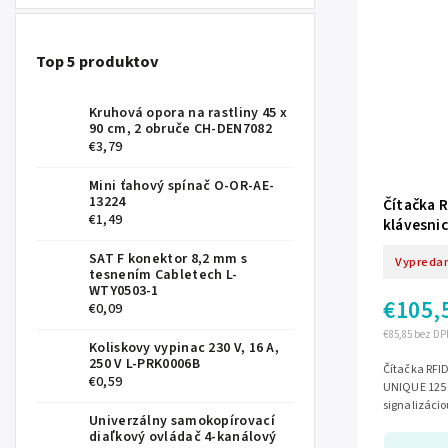
Top 5 produktov
Kruhová opora na rastliny 45 x
90 cm, 2 obruče CH-DEN7082
€3,79
Mini ťahový spínač O-OR-AE-
13224
Čítačka R
€1,49
klávesni
SAT F konektor 8,2 mm s
Vypreda
tesnením Cabletech L-
WTY0503-1
€105,
€0,09
€85,85 bez DP
Koliskovy vypinac 230 V, 16 A,
250 V L-PRK0006B
Čítačka RFID
€0,59
UNIQUE 125 
signalizácio
Univerzálny samokopírovací
300 ms, port
diaľkový ovládač 4-kanálový