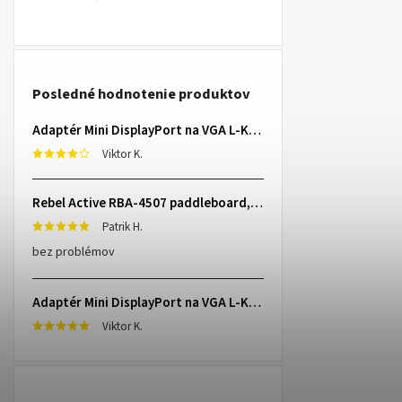
Posledné hodnotenie produktov
Adaptér Mini DisplayPort na VGA L-KOM0848
Viktor K.
Rebel Active RBA-4507 paddleboard, 335 cm L-RBA-4507-OR
Patrik H.
bez problémov
Adaptér Mini DisplayPort na VGA L-KOM0848
Viktor K.