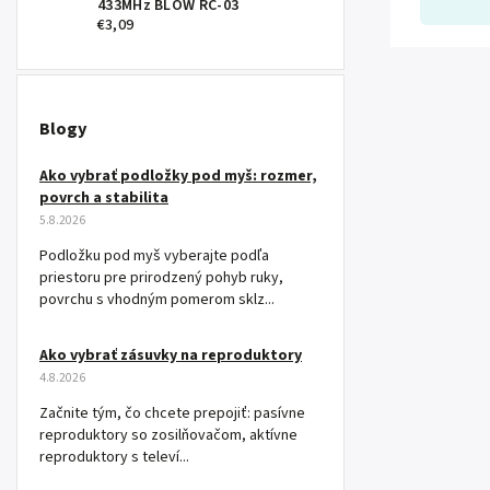
433MHz BLOW RC-03
€3,09
Blogy
Ako vybrať podložky pod myš: rozmer,
povrch a stabilita
5.8.2026
Podložku pod myš vyberajte podľa
priestoru pre prirodzený pohyb ruky,
povrchu s vhodným pomerom sklz...
Ako vybrať zásuvky na reproduktory
4.8.2026
Začnite tým, čo chcete prepojiť: pasívne
reproduktory so zosilňovačom, aktívne
reproduktory s televí...