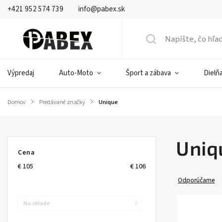
+421 952 574 739
info@pabex.sk
Výpredaj
Auto-Moto
Šport a zábava
Dielňa
Domov
/
Predávané značky
/
Unique
Uniq
Cena
€
105
€
106
Odporúčame
Na sklade
0