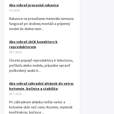
Ako vybrať pracovné rukavice
3.8.2026
Rukavice na prenášanie materiálu nemusia
fungovať pri drobnej montáži a príjemný
model do dielne nem...
Ako vybrať JACK konektory k
reproduktorom
29.7.2026
Chcete pripojiť reproduktory k televízoru,
počítaču alebo mobilu, prípadne opraviť
poškodený audio k...
Ako vybrať záhradný altánok do vetra:
kotvenie, bočnice a stabilita
28.7.2026
Pri záhradnom altánku riešte vietor a
kotvenie skôr než cenu. Rozmer, materiál
konštrukcie, bočnice ...