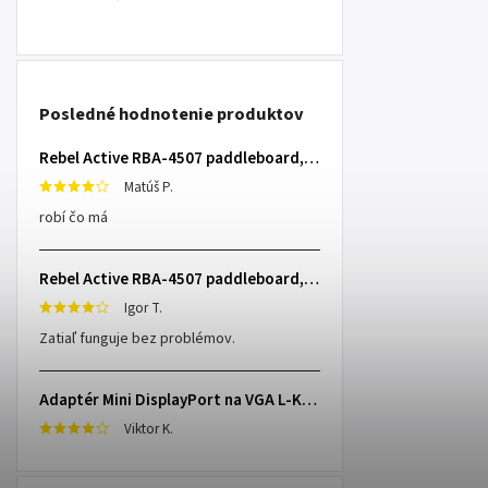
Posledné hodnotenie produktov
Rebel Active RBA-4507 paddleboard, 335 cm L-RBA-4507-OR
Matúš P.
robí čo má
Rebel Active RBA-4507 paddleboard, 335 cm L-RBA-4507-OR
Igor T.
Zatiaľ funguje bez problémov.
Adaptér Mini DisplayPort na VGA L-KOM0848
Viktor K.