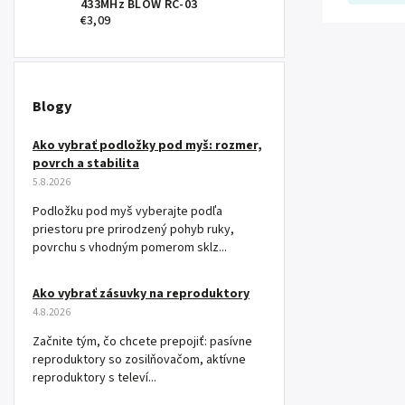
433MHz BLOW RC-03
€3,09
Blogy
Ako vybrať podložky pod myš: rozmer,
povrch a stabilita
5.8.2026
Podložku pod myš vyberajte podľa
priestoru pre prirodzený pohyb ruky,
povrchu s vhodným pomerom sklz...
Ako vybrať zásuvky na reproduktory
4.8.2026
Začnite tým, čo chcete prepojiť: pasívne
reproduktory so zosilňovačom, aktívne
reproduktory s televí...