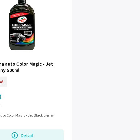
na auto Color Magic - Jet
rny 500ml
né
0
H
auto Color Magic - Jet Black čierny
Detail