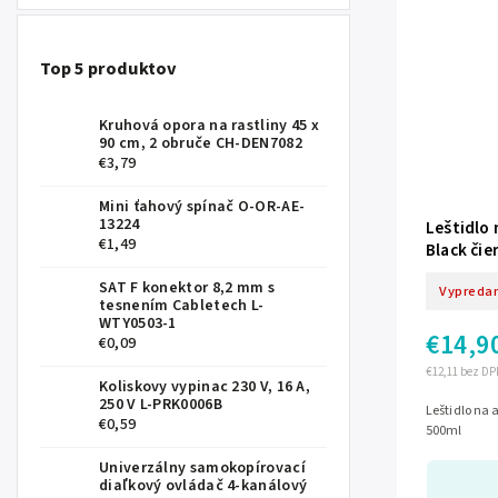
Top 5 produktov
Kruhová opora na rastliny 45 x
90 cm, 2 obruče CH-DEN7082
€3,79
Mini ťahový spínač O-OR-AE-
13224
Leštidlo 
€1,49
Black čie
SAT F konektor 8,2 mm s
Vypreda
tesnením Cabletech L-
WTY0503-1
€14,9
€0,09
€12,11 bez DP
Koliskovy vypinac 230 V, 16 A,
250 V L-PRK0006B
Leštidlo na 
€0,59
500ml
Univerzálny samokopírovací
diaľkový ovládač 4-kanálový