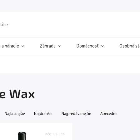
 a náradie
Záhrada
Domácnosť
Osobná sta
le Wax
Najlacnejšie
Najdrahšie
Najpredávanejšie
Abecedne
Kód:
52-172-