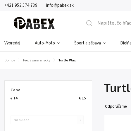
+421 952 574 739
info@pabex.sk
Výpredaj
Auto-Moto
Šport a zábava
Dielňa
Domov
/
Predávané značky
/
Turtle Wax
Turt
Cena
€
14
€
15
Odporúčame
Na sklade
0