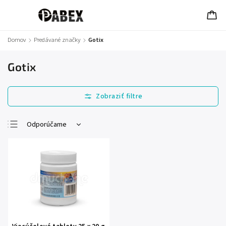
Domov
/
Predávané značky
/
Gotix
Gotix
Odporúčame
Najlacnejšie
Najdrahšie
Najpredávanejšie
Abecedne