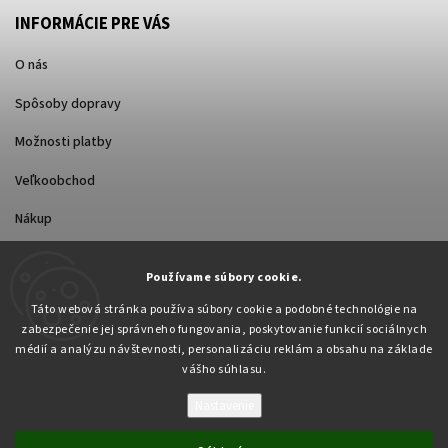
INFORMÁCIE PRE VÁS
O nás
Spôsoby dopravy
Možnosti platby
Veľkoobchod
Nákup
FACEBOOK
Používame súbory cookie.
Táto webová stránka používa súbory cookie a podobné technológie na
zabezpečenie jej správneho fungovania, poskytovanie funkcií sociálnych
médií a analýzu návštevnosti, personalizáciu reklám a obsahu na základe
vášho súhlasu.
Nastavenie
Copyright 2026
Pabex.sk
. Všetky práva vyhradené.
Upraviť nastavenie cookies