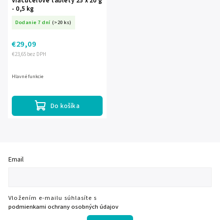
Viacúčelové tablety 25 x 20 g
- 0,5 kg
Dodanie 7 dní
(>20 ks)
€29,09
€23,65 bez DPH
Hlavné funkcie
Do košíka
Email
Vložením e-mailu súhlasíte s
podmienkami ochrany osobných údajov