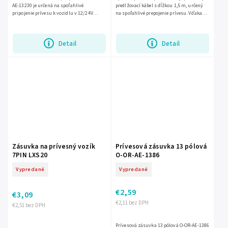
AE-13230 je určená na spoľahlivé
predlžovací kábel s dĺžkou 1,5 m, určený
pripojenie prívesu k vozidlu v 12/24V
na spoľahlivé prepojenie prívesu. Vďaka
systémoch. Zabezpečuje prenos
špirálovému prevedeniu sa nezamotáva a
elektrického napájania pre základné...
udržiava...
Detail
Detail
Zásuvka na prívesný vozík
Prívesová zásuvka 13 pólová
7PIN LXS20
O-OR-AE-1386
Vypredané
Vypredané
€2,59
€3,09
€2,11 bez DPH
€2,51 bez DPH
Prívesová zásuvka 13 pólová O-OR-AE-1386