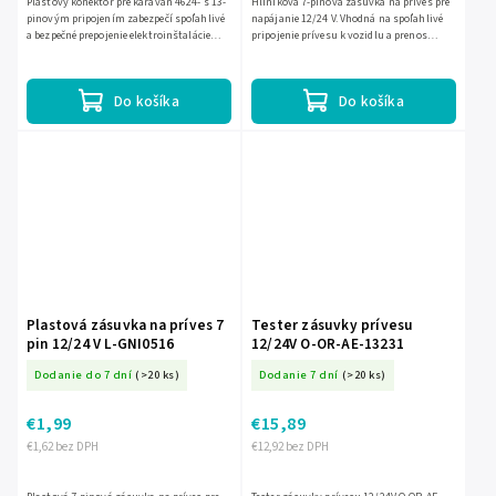
Plastový konektor pre karavan 4624- s 13-
Hliníková 7-pinová zásuvka na príves pre
pinovým pripojením zabezpečí spoľahlivé
napájanie 12/24 V. Vhodná na spoľahlivé
a bezpečné prepojenie elektroinštalácie
pripojenie prívesu k vozidlu a prenos
medzi karavanom a prívesom. Ľahké
elektrických signálov.
plastové prevedenie...
Do košíka
Do košíka
Plastová zásuvka na príves 7
Tester zásuvky prívesu
pin 12/24 V L-GNI0516
12/24V O-OR-AE-13231
Dodanie do 7 dní
(>20 ks)
Dodanie 7 dní
(>20 ks)
€1,99
€15,89
€1,62 bez DPH
€12,92 bez DPH