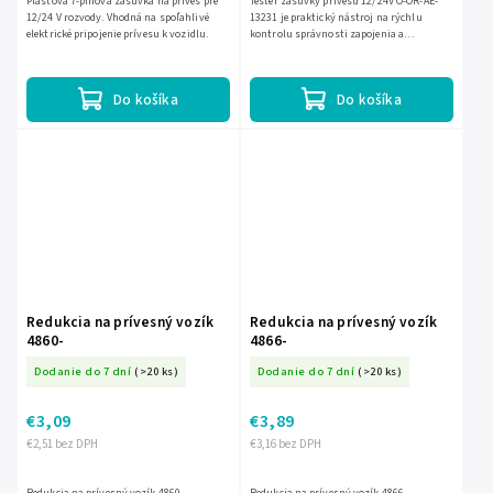
Plastová 7-pinová zásuvka na príves pre
Tester zásuvky prívesu 12/24V O-OR-AE-
12/24 V rozvody. Vhodná na spoľahlivé
13231 je praktický nástroj na rýchlu
elektrické pripojenie prívesu k vozidlu.
kontrolu správnosti zapojenia a
funkčnosti osvetlenia prívesu. Vďaka
podpore 13- aj 7-pólových...
Do košíka
Do košíka
Redukcia na prívesný vozík
Redukcia na prívesný vozík
4860-
4866-
Dodanie do 7 dní
(>20 ks)
Dodanie do 7 dní
(>20 ks)
€3,09
€3,89
€2,51 bez DPH
€3,16 bez DPH