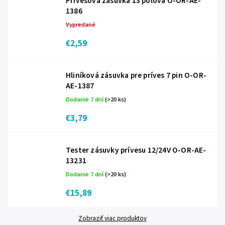
Prívesová zásuvka 13 pólová O-OR-AE-
1386
Vypredané
€2,59
Hliníková zásuvka pre príves 7 pin O-OR-
AE-1387
Dodanie 7 dní
(>20 ks)
€3,79
Tester zásuvky prívesu 12/24V O-OR-AE-
13231
Dodanie 7 dní
(>20 ks)
€15,89
Zobraziť viac produktov