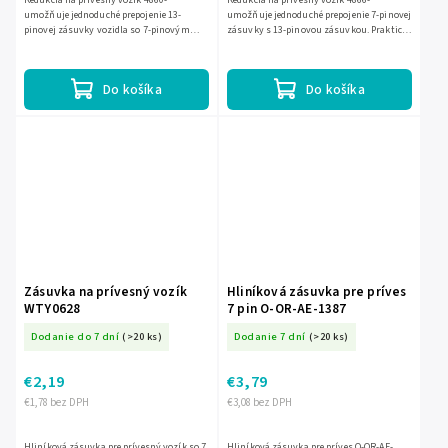
Redukcia na prívesný vozík 4860-
Redukcia na prívesný vozík 4866-
umožňuje jednoduché prepojenie 13-
umožňuje jednoduché prepojenie 7-pinovej
pinovej zásuvky vozidla so 7-pinovým
zásuvky s 13-pinovou zásuvkou. Praktické
konektorom prívesu. Praktické riešenie pre
riešenie pre rýchle a bezpečné pripojenie
bezpečné a spoľahlivé...
prívesu, nosiča...
Do košíka
Do košíka
Zásuvka na prívesný vozík
Hliníková zásuvka pre príves
WTY0628
7 pin O-OR-AE-1387
Dodanie do 7 dní
(>20 ks)
Dodanie 7 dní
(>20 ks)
€2,19
€3,79
€1,78 bez DPH
€3,08 bez DPH
Hliníková zásuvka pre prívesný vozík so 7
Hliníková zásuvka pre príves O-OR-AE-