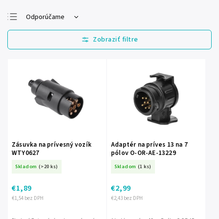
Odporúčame
Najlacnejšie
Najdrahšie
Najpredávanejšie
Abecedne
Zásuvka na prívesný vozík
Adaptér na príves 13 na 7
WTY0627
pólov O-OR-AE-13229
Skladom
(>20 ks)
Skladom
(1 ks)
€1,89
€2,99
€1,54 bez DPH
€2,43 bez DPH