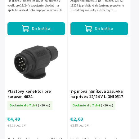
Plastová 7-pinová zásuvka na prívesný
Adaptér na príves 13 na 7 pólov O-OR-AE-
vozík pre 12/24 V zapojenie. Vhodná na
13229 je praktické riešenie na prepojenie
spoľahlivé elektrické pripojenie prívesu k
13-pólovej zásuvky s 7-pólovým
ťažnému vozidlu.
konektorom prívesu. Vďaka napätiu 12/24
V je vhodný pre bežné aj...
Do košíka
Do košíka
Plastový konektor pre
7-pinová hliníková zásuvka
karavan 4624-
na príves 12/24 V L-GNI0517
Dodanie do 7 dní
(>20 ks)
Dodanie do 7 dní
(>20 ks)
€4,49
€2,69
€3,65 bez DPH
€2,19 bez DPH