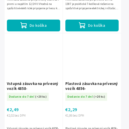
pinmi a napätím 12/24 V. Vhodná na
1387 je praktické 7-kolíkové riešenie na
spoľahlivé elektrické pripojenie prívesu k
spoľahlivé pripojenie elektrickej inštalácie
vozidlu.
prívesu. Odolná hliníková konštrukcia a
kompaktné...
Do košíka
Do košíka
Vstupná zásuvka na prívesný
Plastová zásuvka na prívesný
vozík 4858-
vozík 4856-
Dodanie do 7 dní
(>20 ks)
Dodanie do 7 dní
(>20 ks)
€2,49
€2,29
€2,02 bez DPH
€1,86 bez DPH
Vstupná zásuvka na prívesný vozík 4858-
Plastová zásuvka na prívesný vozík 4856-