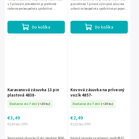
s 7-pinovým prevedením je praktické
je praktická 7-pinová výstupná zásuvka
riešenie pre bezpečné a spoľahlivé
určená na bezpečné a spoľahlivé pripojenie
pripojenie elektroinštalácie prívesu.
elektroinštalácie prívesu. Odolné plastové
Plastové prevedenie je...
vyhotovenie...
Do košíka
Do košíka
Karavanová zásuvka 13 pin
Kovová zásuvka na prívesný
plastová 4838-
vozík 4857-
Dodanie do 7 dní
(>20 ks)
Dodanie do 7 dní
(>20 ks)
€3,49
€2,49
€2,84 bez DPH
€2,02 bez DPH
Karavanová zásuvka 13 pin plastová 4838-
Kovová zásuvka na prívesný vozík 4857-