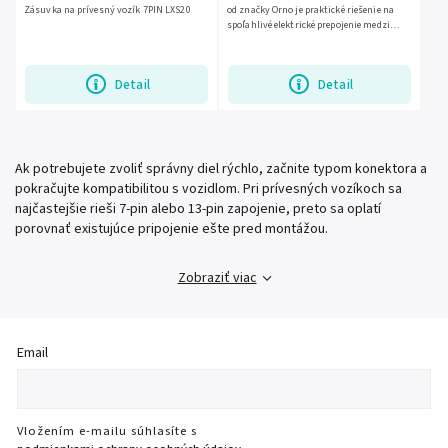
Zásuvka na prívesný vozík 7PIN LXS20
od značky Orno je praktické riešenie na
spoľahlivé elektrické prepojenie medzi
vozidlom a prívesom. Plastové
vyhotovenie je vhodné na...
Detail
Detail
Ak potrebujete zvoliť správny diel rýchlo, začnite typom konektora a
pokračujte kompatibilitou s vozidlom. Pri prívesných vozíkoch sa
najčastejšie rieši 7-pin alebo 13-pin zapojenie, preto sa oplatí
porovnať existujúce pripojenie ešte pred montážou.
Zobraziť viac
Email
Vložením e-mailu súhlasíte s