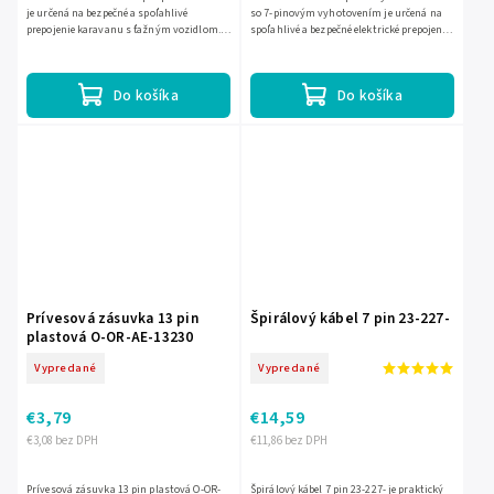
je určená na bezpečné a spoľahlivé
so 7-pinovým vyhotovením je určená na
prepojenie karavanu s ťažným vozidlom.
spoľahlivé a bezpečné elektrické prepojenie
Odolné plastové vyhotovenie zabezpečuje
prívesu s vozidlom. Pevné kovové
dlhú životnosť a...
prevedenie zvyšuje...
Do košíka
Do košíka
Prívesová zásuvka 13 pin
Špirálový kábel 7 pin 23-227-
plastová O-OR-AE-13230
Vypredané
Vypredané
€3,79
€14,59
€3,08 bez DPH
€11,86 bez DPH
Prívesová zásuvka 13 pin plastová O-OR-
Špirálový kábel 7 pin 23-227- je praktický