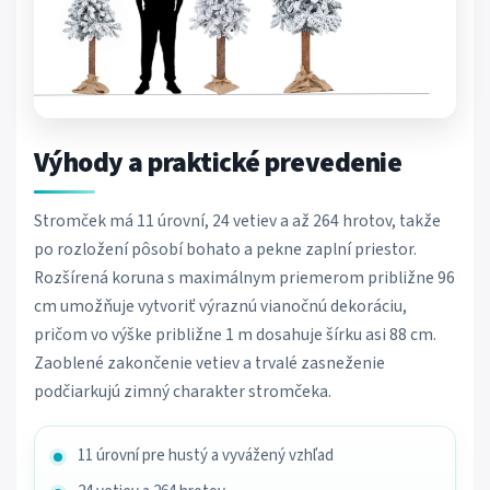
Výhody a praktické prevedenie
Stromček má 11 úrovní, 24 vetiev a až 264 hrotov, takže
po rozložení pôsobí bohato a pekne zaplní priestor.
Rozšírená koruna s maximálnym priemerom približne 96
cm umožňuje vytvoriť výraznú vianočnú dekoráciu,
pričom vo výške približne 1 m dosahuje šírku asi 88 cm.
Zaoblené zakončenie vetiev a trvalé zasneženie
podčiarkujú zimný charakter stromčeka.
11 úrovní pre hustý a vyvážený vzhľad