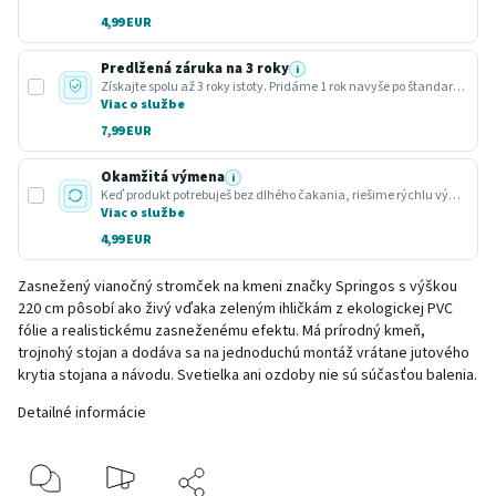
4,99 EUR
Predĺžená záruka na 3 roky
i
Získajte spolu až 3 roky istoty. Pridáme 1 rok navyše po štandardnej zákonnej lehote.
Viac o službe
7,99 EUR
Okamžitá výmena
i
Keď produkt potrebuješ bez dlhého čakania, riešime rýchlu výmenu za funkčný kus.
Viac o službe
4,99 EUR
Zasnežený vianočný stromček na kmeni značky Springos s výškou
220 cm pôsobí ako živý vďaka zeleným ihličkám z ekologickej PVC
fólie a realistickému zasneženému efektu. Má prírodný kmeň,
trojnohý stojan a dodáva sa na jednoduchú montáž vrátane jutového
krytia stojana a návodu. Svetielka ani ozdoby nie sú súčasťou balenia.
Detailné informácie