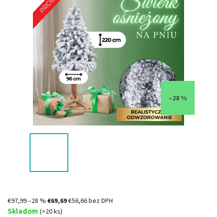
–28 %
€97,99
–28 %
€69,69
€56,66 bez DPH
Skladom
(>20 ks)