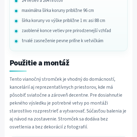
24 vetiev a 264 hrotov
maximálna šírka koruny približne 96 cm
šírka koruny vo výške približne 1 m: asi 88 cm
zaoblené konce vetiev pre prirodzenejší vzhľad
trvalé zasneženie pevne priľne k vetvičkám
Použitie a montáž
Tento vianočný stromček je vhodný do domácností,
kancelárií aj reprezentatívnych priestorov, kde má
pôsobiť sviatočne a zároveň decentne. Pre dosiahnutie
pekného výsledku je potrebné vetvy po montáži
starostlivo rozprestrieť a vytvarovať. Súčasťou balenia je
aj návod na zostavenie. Stromček sa dodáva bez
osvetlenia a bez dekorácií z fotografií.