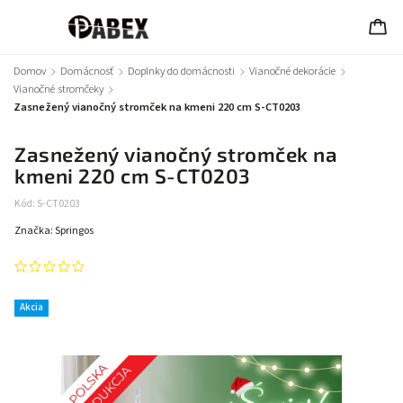
Domov
/
Domácnosť
/
Doplnky do domácnosti
/
Vianočné dekorácie
/
Vianočné stromčeky
/
Zasnežený vianočný stromček na kmeni 220 cm S-CT0203
Zasnežený vianočný stromček na
kmeni 220 cm S-CT0203
Kód:
S-CT0203
Značka:
Springos
Akcia