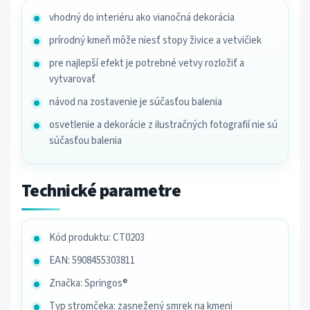
vhodný do interiéru ako vianočná dekorácia
prírodný kmeň môže niesť stopy živice a vetvičiek
pre najlepší efekt je potrebné vetvy rozložiť a
vytvarovať
návod na zostavenie je súčasťou balenia
osvetlenie a dekorácie z ilustračných fotografií nie sú
súčasťou balenia
Technické parametre
Kód produktu: CT0203
EAN: 5908455303811
Značka: Springos®
Typ stromčeka: zasnežený smrek na kmeni