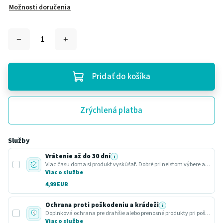
Možnosti doručenia
Pridať do košíka
Zrýchlená platba
Služby
Vrátenie až do 30 dní
i
Viac času doma si produkt vyskúšať. Dobré pri neistom výbere alebo darčeku.
Viac o službe
4,99 EUR
Ochrana proti poškodeniu a krádeži
i
Doplnková ochrana pre drahšie alebo prenosné produkty pri poškodení alebo krádeži.
Viac o službe