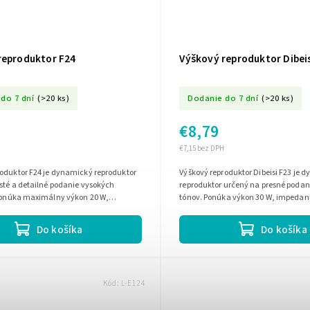
reproduktor F24
Výškový reproduktor Dibeis
do 7 dní
(>20 ks)
Dodanie do 7 dní
(>20 ks)
€8,79
€7,15 bez DPH
roduktor F24 je dynamický reproduktor
Výškový reproduktor Dibeisi F23 je 
sté a detailné podanie vysokých
reproduktor určený na presné podan
 Ponúka maximálny výkon 20 W,
tónov. Ponúka výkon 30 W, impedan
8 Ohm, účinnosť 91 dB a...
citlivosť 92 dB a frekvenčný rozsah 1,
Do košíka
Do košíka
Kód:
L-E124