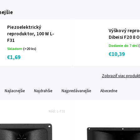
ejšie
Piezoelektrický
Výškový repr
reproduktor, 100 W L-
Dibeisi F20 8 
F31
Dodanie do 7 dní
(
Skladom
(>20 ks)
€10,39
€1,69
Zobraziť viac produk
Najlacnejšie
Najdrahšie
Najpredávanejšie
Abecedne
Kód:
L-F31