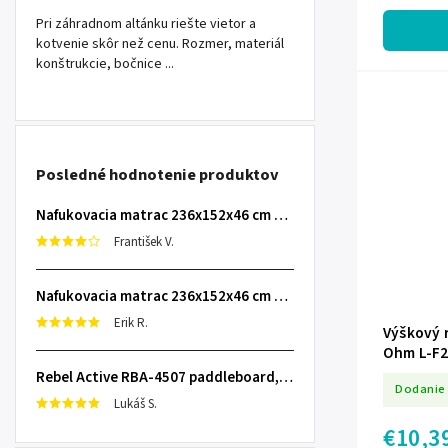
Pri záhradnom altánku riešte vietor a
kotvenie skôr než cenu. Rozmer, materiál
konštrukcie, bočnice ...
Posledné hodnotenie produktov
Nafukovacia matrac 236x152x46 cm so zabudovanou elektrickou pumpou INTEX 64448
František V.
Nafukovacia matrac 236x152x46 cm so zabudovanou elektrickou pumpou INTEX 64448
Erik R.
Výškový r
Ohm L-F
Rebel Active RBA-4507 paddleboard, 335 cm L-RBA-4507-OR
Dodanie 
Lukáš S.
€10,3