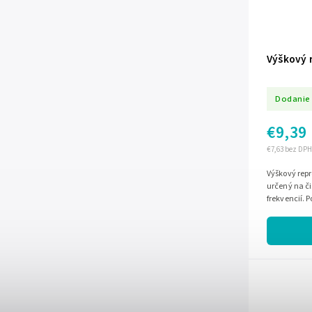
Výškový 
Dodanie 
€9,39
€7,63 bez DPH
Výškový rep
určený na či
frekvencií.
impedanciu 