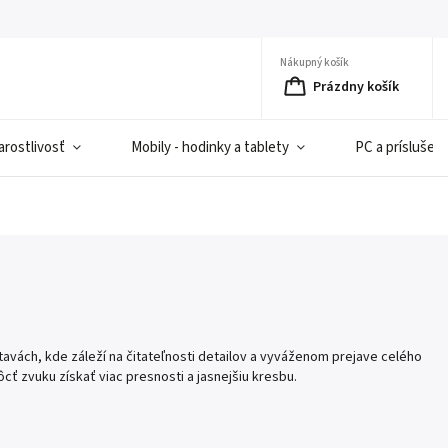
Nákupný košík
Prázdny košík
rostlivosť
Mobily - hodinky a tablety
PC a príslušen
vách, kde záleží na čitateľnosti detailov a vyváženom prejave celého
cť zvuku získať viac presnosti a jasnejšiu kresbu.