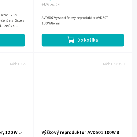
€4,46 bez DPH
uktor F26 s
AVD507 Vysokotónový reproduktor AVD507
čený na čisté a
100W/8ohm
í. Ponúka
..
Do košíka
Kód:
L-F29
Kód:
L-AVD501
r, 120 W L-
Výškový reproduktor AVD501 100W 8