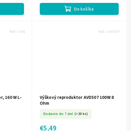
Do košíka
Kód:
L-F26
Kód:
L-AVD507
r, 160 W L-
Výškový reproduktor AVD507 100W 8
Ohm
Dodanie do 7 dní
(>20 ks)
€5,49