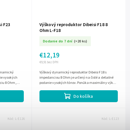
i F23
Výškový reproduktor Dibeisi F18 8
Ohm L-F18
Dodanie do 7 dní
(>20 ks)
€12,19
€9,91 bez DPH
dynamický
Výškový dynamický reproduktor Dibeisi F18 s
ie vysokých
impedanciou 8 Ohm je určený na čisté a detailné
ciu 8 Ohm,
podanie vysokých tónov. Ponúka maximálny výkon
5...
30 W, RMS 15 W a účinnosť 92 dB, takže...
Do košíka
Kód:
L-E126
Kód:
L-E123