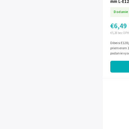
mm L-E1
Dodanie 
€6,49
€5,28 bez DPH
Dibeisi E128
priemerom 1
podanie vys
impedanciu 8