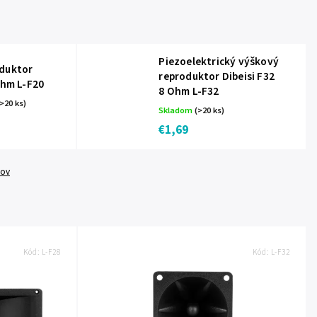
Piezoelektrický výškový
oduktor
reproduktor Dibeisi F32
Ohm L-F20
8 Ohm L-F32
>20 ks)
Skladom
(>20 ks)
€1,69
tov
Kód:
L-F28
Kód:
L-F32