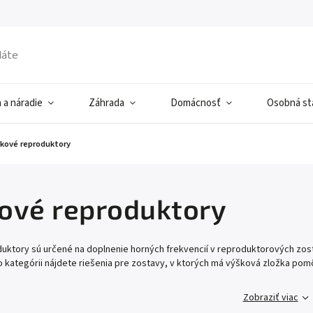
 a náradie
Záhrada
Domácnosť
Osobná sta
kové reproduktory
ové reproduktory
uktory sú určené na doplnenie horných frekvencií v reproduktorových zosta
o kategórii nájdete riešenia pre zostavy, v ktorých má výšková zložka pomô
Zobraziť viac