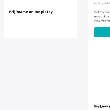
€8,45 bez DPH
Prijímame online platby
Výškový repr
reproduktor 
vysokých tó
audio zosta
Výškový 