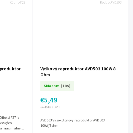
Kód:
L-F27
Kód:
L-AVD503
eproduktor
Výškový reproduktor AVD503 100W 8
Ohm
Skladom
(1 ks)
€5,49
€4,46 bez DPH
ibeisi F27 je
AVD503 Vysokotónový reproduktor AVD503
vysokých
100W/8ohm
úka maximálny