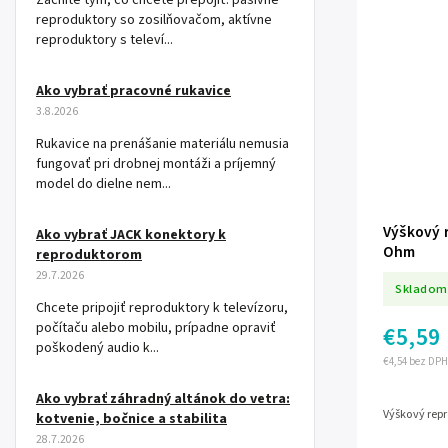
Začnite tým, čo chcete prepojiť: pasívne
reproduktory so zosilňovačom, aktívne
reproduktory s televí...
Ako vybrať pracovné rukavice
3.8.2026
Rukavice na prenášanie materiálu nemusia
fungovať pri drobnej montáži a príjemný
model do dielne nem...
Výškový 
Ako vybrať JACK konektory k
Ohm
reproduktorom
29.7.2026
Skladom
Chcete pripojiť reproduktory k televízoru,
počítaču alebo mobilu, prípadne opraviť
€5,59
poškodený audio k...
€4,54 bez DPH
Ako vybrať záhradný altánok do vetra:
Výškový rep
kotvenie, bočnice a stabilita
28.7.2026