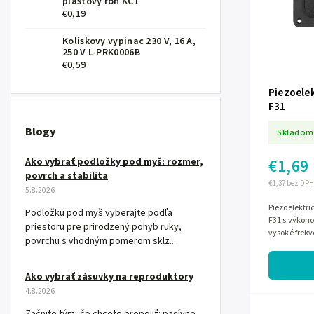
plastový roh KC1
€0,19
Koliskovy vypinac 230 V, 16 A,
250 V L-PRK0006B
€0,59
Piezoelek
F31
Blogy
Skladom
Ako vybrať podložky pod myš: rozmer,
€1,69
povrch a stabilita
€1,37 bez DPH
5.8.2026
Piezoelektri
Podložku pod myš vyberajte podľa
F31 s výkono
priestoru pre prirodzený pohyb ruky,
vysoké frekv
povrchu s vhodným pomerom sklz...
impedanciu 8
Ako vybrať zásuvky na reproduktory
4.8.2026