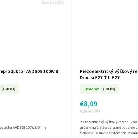
Kód:
L-AVD505
reproduktor AVD505 100W 8
Piezoelektrický výškový r
Dibeisi F27 T L-F27
(>20 ks)
Skladom
(>20 ks)
€8,09
€6,58 bez DPH
Piezoelektrický výškový reproduktor D
roduktor AVD505 100W 8 Ohm
určený na čisté a výrazné podanie 
frekvencií v audio systémoch. Pon