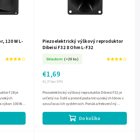
r, 120 W L-
Piezoelektrický výškový reproduktor
Dibeisi F32 8 Ohm L-F32
Skladom
(>20 ks)
€1,69
€1,37 bez DPH
uktor F28 je
Piezoelektrický výškový reproduktor Dibeisi F32 je
vysokých
určený na čisté a presné podanie vysokých tónov v
a výkon 100 W,
ozvučovacích systémoch. Ponúka frekvenčný
..
rozsah 4 kHz – 20 kHz, impedanciu...
Do košíka