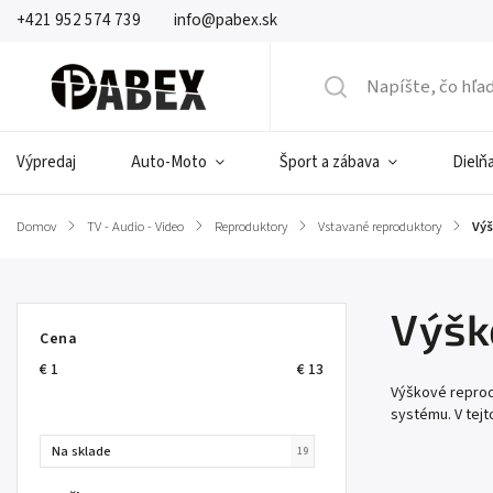
+421 952 574 739
info@pabex.sk
Výpredaj
Auto-Moto
Šport a zábava
Dielňa
Domov
/
TV - Audio - Video
/
Reproduktory
/
Vstavané reproduktory
/
Výš
Výšk
Cena
€
1
€
13
Výškové reprod
systému. V tejt
Na sklade
19