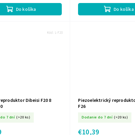
výkon 100 W, RMS výkon 50 W,...
Do košíka
Do košíka
Kód:
L-F20
eproduktor Dibeisi F20 8
Piezoelektrický reprodukto
20
F26
do 7 dní
(>20 ks)
Dodanie do 7 dní
(>20 ks)
9
€10,39