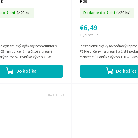
28
F29
do 7 dní
(>20 ks)
Dodanie do 7 dní
(>20 ks)
€6,49
€5,28 bez DPH
 je dynamický výškový reproduktor s
Piezoelektrický vysokotónový reprod
05 mm, určený na čisté a presné
F29 je určený na presné a čisté pod
okých tónov. Ponúka výkon 20 W,
frekvencií. Ponúka výkon 100 W, RMS
 ?, RMS výkon 10 W a frekvenčný...
impedanciu 8 Ohm, citlivosť 93 dB a.
Do košíka
Do košíka
Kód:
L-F24