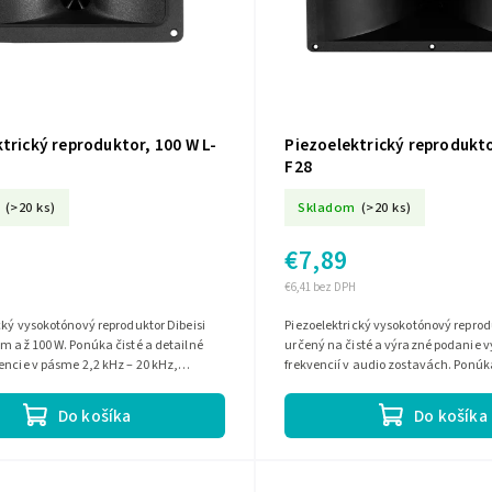
trický reproduktor, 100 W L-
Piezoelektrický reprodukto
F28
(>20 ks)
Skladom
(>20 ks)
€7,89
€6,41 bez DPH
cký vysokotónový reproduktor Dibeisi
Piezoelektrický vysokotónový reprod
m až 100 W. Ponúka čisté a detailné
určený na čisté a výrazné podanie 
encie v pásme 2,2 kHz – 20 kHz,
frekvencií v audio zostavách. Ponúk
 Ohm a citlivosť 91 dB....
impedanciu 8 Ohm, citlivosť 93 dB a.
Do košíka
Do košíka