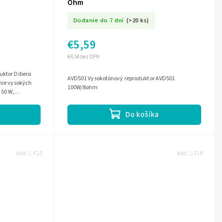
Ohm
Dodanie do 7 dní
(>20 ks)
€5,59
€4,54 bez DPH
uktor Dibeisi
AVD501 Vysokotónový reproduktor AVD501
anie vysokých
100W/8ohm
 50 W,
..
Do košíka
Kód:
L-F23
Kód:
L-F18