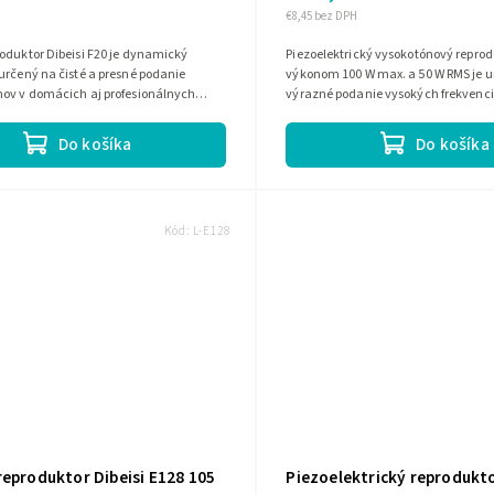
€8,45 bez DPH
oduktor Dibeisi F20 je dynamický
Piezoelektrický vysokotónový reprod
určený na čisté a presné podanie
výkonom 100 W max. a 50 W RMS je ur
nov v domácich aj profesionálnych
výrazné podanie vysokých frekvenci
vách. Má impedanciu 8 Ohm,...
citlivosť 100 dB, impedanciu 8 Ohm.
Do košíka
Do košíka
Kód:
L-E128
reproduktor Dibeisi E128 105
Piezoelektrický reprodukto