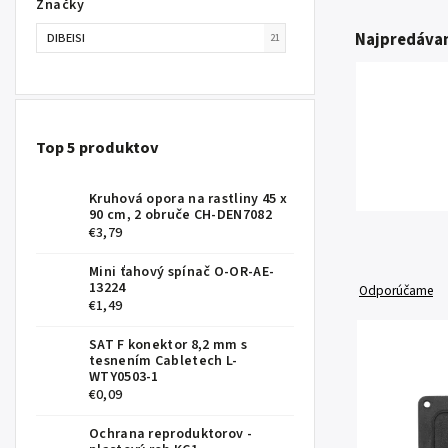
Značky
Najpredávan
DIBEISI
21
Top 5 produktov
Kruhová opora na rastliny 45 x
90 cm, 2 obruče CH-DEN7082
€3,79
Mini ťahový spínač O-OR-AE-
13224
Odporúčame
€1,49
SAT F konektor 8,2 mm s
tesnením Cabletech L-
WTY0503-1
€0,09
Ochrana reproduktorov -