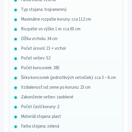
Typ stojana: trojramenný
Maximálne rozpätie koruny: cca 112 cm
Rozpätie vo výške 1 m: cca 65 cm
Dĺžka vrcholu: 34 cm
Počet úrovní: 15 + vrchol
Počet vetiev: 52
Počet koncoviek: 385
Šírka koncoviek (jednotlivých vetvičiek): cca 3 – 6 cm
Vzdialenosť od zeme po korunu: 23 cm
Zakončenie vetiev: zaoblené
Počet častí koruny: 2
Materiál stojana: plast
Farba stojana: zelená