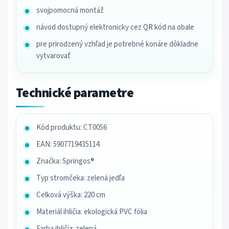
svojpomocná montáž
návod dostupný elektronicky cez QR kód na obale
pre prirodzený vzhľad je potrebné konáre dôkladne
vytvarovať
Technické parametre
Kód produktu: CT0056
EAN: 5907719435114
Značka: Springos®
Typ stromčeka: zelená jedľa
Celková výška: 220 cm
Materiál ihličia: ekologická PVC fólia
Farba ihličia: zelená