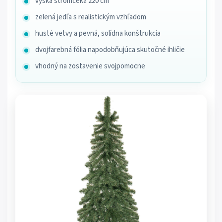
výška stromčeka 220 cm
zelená jedľa s realistickým vzhľadom
husté vetvy a pevná, solídna konštrukcia
dvojfarebná fólia napodobňujúca skutočné ihličie
vhodný na zostavenie svojpomocne