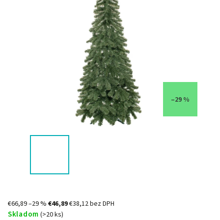
–29 %
€66,89
–29 %
€46,89
€38,12 bez DPH
Skladom
(>20 ks)