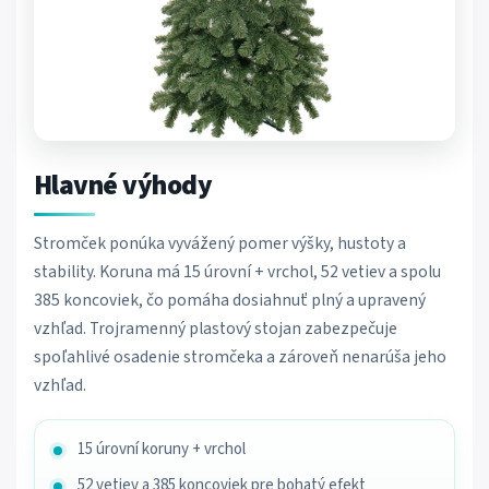
Hlavné výhody
Stromček ponúka vyvážený pomer výšky, hustoty a
stability. Koruna má 15 úrovní + vrchol, 52 vetiev a spolu
385 koncoviek, čo pomáha dosiahnuť plný a upravený
vzhľad. Trojramenný plastový stojan zabezpečuje
spoľahlivé osadenie stromčeka a zároveň nenarúša jeho
vzhľad.
15 úrovní koruny + vrchol
52 vetiev a 385 koncoviek pre bohatý efekt