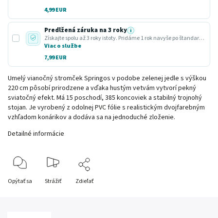
4,99 EUR
Predĺžená záruka na 3 roky
i
Získajte spolu až 3 roky istoty. Pridáme 1 rok navyše po štandardnej zákonnej lehote.
Viac o službe
7,99 EUR
Umelý vianočný stromček Springos v podobe zelenej jedle s výškou
220 cm pôsobí prirodzene a vďaka hustým vetvám vytvorí pekný
sviatočný efekt. Má 15 poschodí, 385 koncoviek a stabilný trojnohý
stojan. Je vyrobený z odolnej PVC fólie s realistickým dvojfarebným
vzhľadom konárikov a dodáva sa na jednoduché zloženie.
Detailné informácie
Opýtať sa
Strážiť
Zdieľať