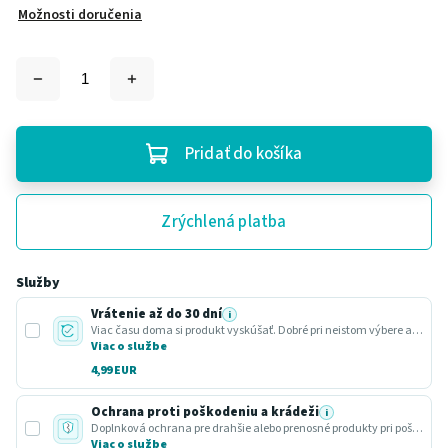
Možnosti doručenia
Pridať do košíka
Zrýchlená platba
Služby
Vrátenie až do 30 dní
i
Viac času doma si produkt vyskúšať. Dobré pri neistom výbere alebo darčeku.
Viac o službe
4,99 EUR
Ochrana proti poškodeniu a krádeži
i
Doplnková ochrana pre drahšie alebo prenosné produkty pri poškodení alebo krádeži.
Viac o službe