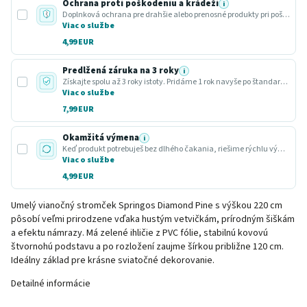
Ochrana proti poškodeniu a krádeži
i
Doplnková ochrana pre drahšie alebo prenosné produkty pri poškodení alebo krádeži.
Viac o službe
4,99 EUR
Predĺžená záruka na 3 roky
i
Získajte spolu až 3 roky istoty. Pridáme 1 rok navyše po štandardnej zákonnej lehote.
Viac o službe
7,99 EUR
Okamžitá výmena
i
Keď produkt potrebuješ bez dlhého čakania, riešime rýchlu výmenu za funkčný kus.
Viac o službe
4,99 EUR
Umelý vianočný stromček Springos Diamond Pine s výškou 220 cm
pôsobí veľmi prirodzene vďaka hustým vetvičkám, prírodným šiškám
a efektu námrazy. Má zelené ihličie z PVC fólie, stabilnú kovovú
štvornohú podstavu a po rozložení zaujme šírkou približne 120 cm.
Ideálny základ pre krásne sviatočné dekorovanie.
Detailné informácie