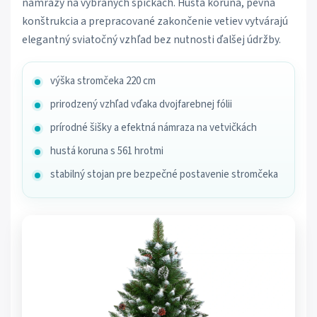
námrazy na vybraných špičkách. Hustá koruna, pevná
konštrukcia a prepracované zakončenie vetiev vytvárajú
elegantný sviatočný vzhľad bez nutnosti ďalšej údržby.
výška stromčeka 220 cm
prirodzený vzhľad vďaka dvojfarebnej fólii
prírodné šišky a efektná námraza na vetvičkách
hustá koruna s 561 hrotmi
stabilný stojan pre bezpečné postavenie stromčeka