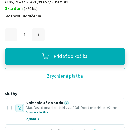
€106,19
–32 %
€71,29
€57,96 bez DPH
Skladom
(>20 ks)
Možnosti doručenia
Pridať do košíka
Zrýchlená platba
Služby
Vrátenie až do 30 dní
i
Viac času doma si produkt vyskúšať. Dobré pri neistom výbere alebo darčeku.
Viac o službe
4,99 EUR