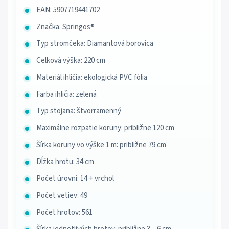
EAN: 5907719441702
Značka: Springos®
Typ stromčeka: Diamantová borovica
Celková výška: 220 cm
Materiál ihličia: ekologická PVC fólia
Farba ihličia: zelená
Typ stojana: štvorramenný
Maximálne rozpätie koruny: približne 120 cm
Šírka koruny vo výške 1 m: približne 79 cm
Dĺžka hrotu: 34 cm
Počet úrovní: 14 + vrchol
Počet vetiev: 49
Počet hrotov: 561