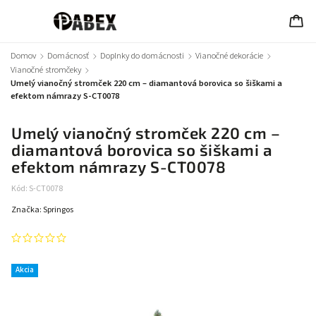
Domov
/
Domácnosť
/
Doplnky do domácnosti
/
Vianočné dekorácie
/
Vianočné stromčeky
/
Umelý vianočný stromček 220 cm – diamantová borovica so šiškami a
efektom námrazy S-CT0078
Umelý vianočný stromček 220 cm –
diamantová borovica so šiškami a
efektom námrazy S-CT0078
Kód:
S-CT0078
Značka:
Springos
Akcia