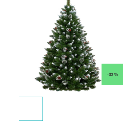
–32 %