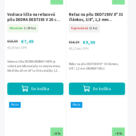
Vodiaca lišta na reťazovú
Reťaz na pílu DED7193V 8" 33
pílu DEDRA DED7193 V 20 cm
článkov, 3/8", 1,3 mm
(8"), 1,3 mm DED-DED8697-
DED8697-08L1
Skladom
(>20 ks)
Vypredané
(1 ks)
08P1
€7,49
€10,59
€9,99
€14,19
€6,09 bez DPH
€8,12 bez DPH
Vodiaca lišta DEDRA DED8697-08P1 je
Reťaz na pílu DED7193V 8" 33 článkov,
určená pre reťazové píly na rezanie dreva.
3/8", 1,3 mm DED8697-08L1
Má dĺžku 20 cm (8") a šírku drážky 1,3
mm. Je odporúčaná pre model DED7193V a
kompatibilná aj s...
Do košíka
Do košíka
Akcia
Akcia
–9 %
–9 %