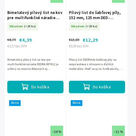
Bimetalový pílový list na kov
Pílový list do šabľovej píly,
pre multifunkčné náradie
152 mm, 125 mm DED-
DEDRA 08T412 20 × 40 mm, 18
08T225HM
Skladom
(>20 ks)
Skladom
(>20 ks)
TPI DED-08T412
€4,39
€12,29
€4,79
€13,69
€3,57 bez DPH
€9,99 bez DPH
Bimetalový pílový list na kov pre
Pílový list DEDRA do šabľovej píly na
multifunkčné náradie DEDRA 08T412 je
rezanie dreva s klincami a ďalších
určený na rezanie železných aj
materiálov. Hodí sa aj na tvrdé plasty,
neželezných kovov. Vďaka úzkemu
epoxidové živice, sklolaminát, tehly a
prevedeniu 20 × 40 mm umožňuje presné
pórobetón. Má dĺžku 152...
rezy...
Do košíka
Do košíka
Akcia
Akcia
–10 %
–11 %