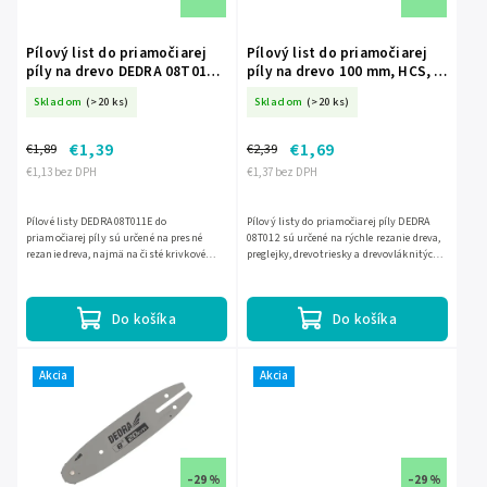
Pílový list do priamočiarej
Pílový list do priamočiarej
píly na drevo DEDRA 08T011E
píly na drevo 100 mm, HCS, 2
76/50 mm, HCS, 2 ks DED-
ks DED-08T012
Skladom
(>20 ks)
Skladom
(>20 ks)
08T011E
€1,39
€1,69
€1,89
€2,39
€1,13 bez DPH
€1,37 bez DPH
Pílové listy DEDRA 08T011E do
Pílový listy do priamočiarej píly DEDRA
priamočiarej píly sú určené na presné
08T012 sú určené na rýchle rezanie dreva,
rezanie dreva, najmä na čisté krivkové
preglejky, drevotriesky a drevovláknitých
rezy. Vhodné sú na mäkké drevo, preglejku,
dosiek. Vyrobené sú z odolnej HCS ocele,
drevotriesku aj...
majú dĺžku...
Do košíka
Do košíka
Akcia
Akcia
–29 %
–29 %