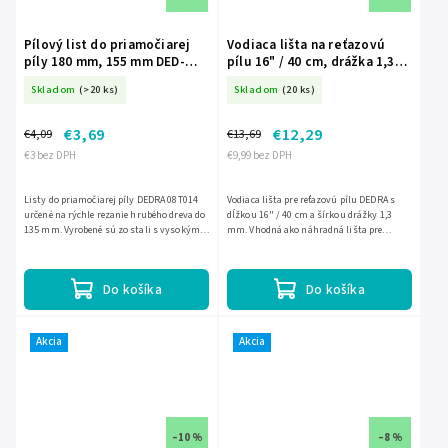
Pílový list do priamočiarej
Vodiaca lišta na reťazovú
píly 180 mm, 155 mm DED-
pílu 16" / 40 cm, drážka 1,3
08T014
mm DEDRA DED-DED8697-16P
Skladom
(>20 ks)
Skladom
(20 ks)
€3,69
€12,29
€4,09
€13,69
€3 bez DPH
€9,99 bez DPH
Listy do priamočiarej píly DEDRA 08T014
Vodiaca lišta pre reťazovú pílu DEDRA s
určené na rýchle rezanie hrubého dreva do
dĺžkou 16" / 40 cm a šírkou drážky 1,3
135 mm. Vyrobené sú zo stali s vysokým
mm. Vhodná ako náhradná lišta pre
obsahom uhlíka HCS, majú celkovú dĺžku
elektrické a akumulátorové píly.
180 mm a pracovnú...
Do košíka
Do košíka
Akcia
Akcia
–10 %
–8 %