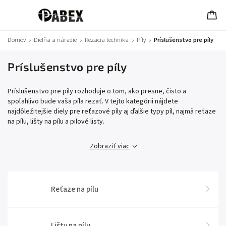
Domov
/
Dielňa a náradie
/
Rezacia technika
/
Píly
/
Príslušenstvo pre píly
Príslušenstvo pre píly
Príslušenstvo pre píly rozhoduje o tom, ako presne, čisto a
spoľahlivo bude vaša píla rezať. V tejto kategórii nájdete
najdôležitejšie diely pre reťazové píly aj ďalšie typy píl, najmä reťaze
na pílu, lišty na pílu a pilové listy.
Zobraziť viac
Reťaze na pílu
Lišty na pílu