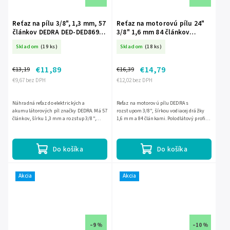
Reťaz na pílu 3/8", 1,3 mm, 57
Reťaz na motorovú pílu 24"
článkov DEDRA DED-DED8697-
3/8" 1,6 mm 84 článkov
16L
DEDRA DED-DED8698-24L
Skladom
(19 ks)
Skladom
(18 ks)
€11,89
€14,79
€13,19
€16,39
€9,67 bez DPH
€12,02 bez DPH
Náhradná reťaz do elektrických a
Reťaz na motorovú pílu DEDRA s
akumulátorových píl značky DEDRA. Má 57
rozstupom 3/8", šírkou vodiacej drážky
článkov, šírku 1,3 mm a rozstup 3/8",
1,6 mm a 84 článkami. Polodlátový profil
vďaka čomu je vhodná na spoľahlivú
zaručuje presný a spoľahlivý rez pri práci
výmenu opotrebovanej reťaze.
s 24" lištou (60 cm).
Do košíka
Do košíka
Akcia
Akcia
–9 %
–10 %