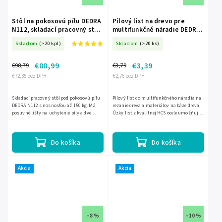
Stôl na pokosovú pílu DEDRA
Pílový list na drevo pre
N112, skladací pracovný stôl,
multifunkčné náradie DEDRA
nosnosť 150 kg DED-N112
08T403, HCS, 34 x 42 mm DED-
Skladom
(>20 kpl)
Skladom
(>20 ks)
08T403
€88,99
€3,39
€98,79
€3,79
€72,35 bez DPH
€2,76 bez DPH
Skladací pracovný stôl pod pokosovú pílu
Pílový list do multifunkčného náradia na
DEDRA N112 s nosnosťou až 150 kg. Má
rezanie dreva a materiálov na báze dreva.
posuvné lišty na uchytenie píly a dve
Úzky list z kvalitnej HCS ocele umožňuje
nastaviteľné podperné valčeky pre lepšiu
presné rezanie aj v horšie prístupných
stabilitu rezaného...
miestach....
Do košíka
Do košíka
Akcia
Akcia
–8 %
–10 %