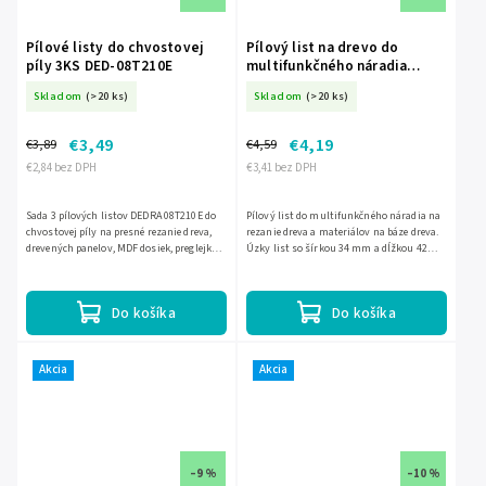
Pílové listy do chvostovej
Pílový list na drevo do
píly 3KS DED-08T210E
multifunkčného náradia
DEDRA 34 × 42 mm, HCS DED-
Skladom
(>20 ks)
Skladom
(>20 ks)
08T404
€3,49
€4,19
€3,89
€4,59
€2,84 bez DPH
€3,41 bez DPH
Sada 3 pílových listov DEDRA 08T210E do
Pílový list do multifunkčného náradia na
chvostovej píly na presné rezanie dreva,
rezanie dreva a materiálov na báze dreva.
drevených panelov, MDF dosiek, preglejky
Úzky list so šírkou 34 mm a dĺžkou 42
aj plastu. Listy sú vyrobené z
mm umožňuje presné rezanie aj v ťažšie
vysokouhlíkovej ocele...
prístupných...
Do košíka
Do košíka
Akcia
Akcia
–9 %
–10 %