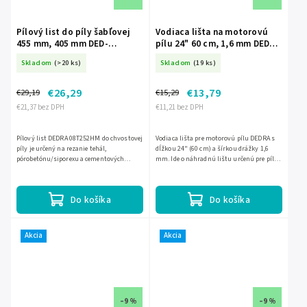
Pílový list do píly šabľovej
Vodiaca lišta na motorovú
455 mm, 405 mm DED-
pílu 24" 60 cm, 1,6 mm DEDRA
08T252HM
DED-DED8698-24P
Skladom
(>20 ks)
Skladom
(19 ks)
€26,29
€13,79
€29,19
€15,29
€21,37 bez DPH
€11,21 bez DPH
Pílový list DEDRA 08T252HM do chvostovej
Vodiaca lišta pre motorovú pílu DEDRA s
píly je určený na rezanie tehál,
dĺžkou 24" (60 cm) a šírkou drážky 1,6
pórobetónu/siporexu a cementových
mm. Ide o náhradnú lištu určenú pre pílu
dosiek. Má dĺžku 455 mm, pracovnú dĺžku
Garden DEDRA DED8713. K lište
405 mm, záber 365 mm a 2 TPI....
odporúčame kompatibilný...
Do košíka
Do košíka
Akcia
Akcia
–9 %
–9 %