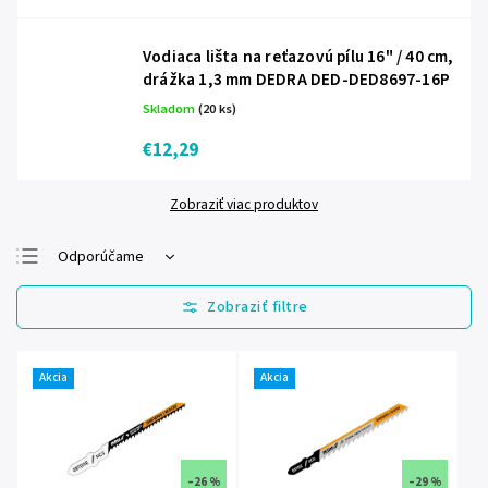
Vodiaca lišta na reťazovú pílu 16" / 40 cm,
drážka 1,3 mm DEDRA DED-DED8697-16P
Skladom
(20 ks)
€12,29
Zobraziť viac produktov
Odporúčame
Najlacnejšie
Najdrahšie
Najpredávanejšie
Akcia
Akcia
Abecedne
–26 %
–29 %