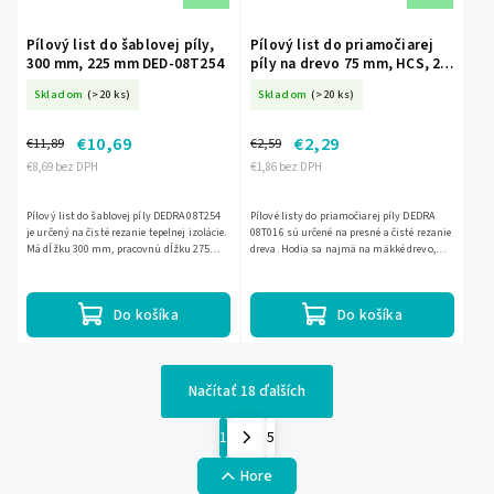
Pílový list do šablovej píly,
Pílový list do priamočiarej
300 mm, 225 mm DED-08T254
píly na drevo 75 mm, HCS, 2
ks DED-08T016
Skladom
(>20 ks)
Skladom
(>20 ks)
€10,69
€2,29
€11,89
€2,59
€8,69 bez DPH
€1,86 bez DPH
Pílový list do šablovej píly DEDRA 08T254
Pílové listy do priamočiarej píly DEDRA
je určený na čisté rezanie tepelnej izolácie.
08T016 sú určené na presné a čisté rezanie
Má dĺžku 300 mm, pracovnú dĺžku 275
dreva. Hodia sa najmä na mäkké drevo,
mm a je vyrobený z vysoko uhlíkovej ocele
preglejku, MDF, laminované dosky aj
HCS. Vďaka...
drevotriesku hrúbky...
Do košíka
Do košíka
Načítať 18 ďalších
1
5
Hore