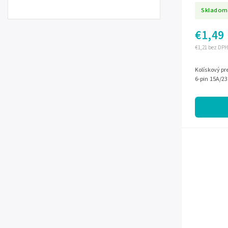
Skladom
€1,49
€1,21 bez DPH
Kolískový pr
6-pin 15A/2