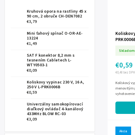
Kruhová opora na rastliny 45 x
90 cm, 2 obruče CH-DEN7082
€3,79
Koliskovy
Mini ťahový spínač O-OR-AE-
13224
PRK0006
€1,49
Skladom
SAT F konektor 8,2 mm s
tesnením Cabletech L-
€0,59
WTY0503-1
€0,09
€0,48 bez DPH
Koliskovy vypinac 230 V, 16 A,
Kolískový vy
250 V L-PRK0006B
menovitým p
€0,59
vyhotovenie
a vypínanie 
Univerzálny samokopírovací
diaľkový ovládač 4-kanálový
433MHz BLOW RC-03
€3,09
Akcia