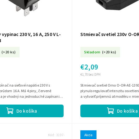
 vypinac 230 V, 16 A, 250 V L-
Stmievač svetiel 230v O-O
B
(>20 ks)
Skladom
(>20 ks)
€2,09
€1,70 bez DPH
pínač na sieťové napätie 230 V s
Stmievač svetiel Orno O-OR-AE-13
rúdom 16 A. Má 4 piny, červené
plynulo regulovať intenzitu osvetlen
 a je vhodný na jednoduché zapínanie
a vytvoriť príjemnú atmosféru v mies
elektrických obvodov.
určený pre napájanie 230 V~, 50...
Do košíka
Do košíka
Kód:
3197-
Akcia