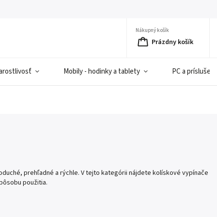
Nákupný košík
Prázdny košík
rostlivosť
Mobily - hodinky a tablety
PC a príslušen
duché, prehľadné a rýchle. V tejto kategórii nájdete kolískové vypínače
spôsobu použitia.