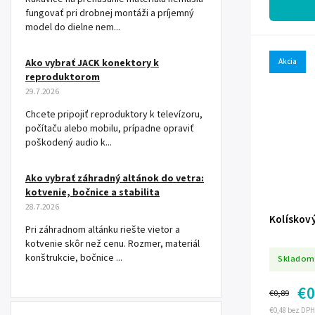
fungovať pri drobnej montáži a príjemný
model do dielne nem...
Ako vybrať JACK konektory k
Akcia
reproduktorom
29.7.2026
Chcete pripojiť reproduktory k televízoru,
počítaču alebo mobilu, prípadne opraviť
poškodený audio k...
Ako vybrať záhradný altánok do vetra:
kotvenie, bočnice a stabilita
28.7.2026
Kolískov
Pri záhradnom altánku riešte vietor a
kotvenie skôr než cenu. Rozmer, materiál
konštrukcie, bočnice ...
Skladom
€0
€0,89
€0,48 bez DPH