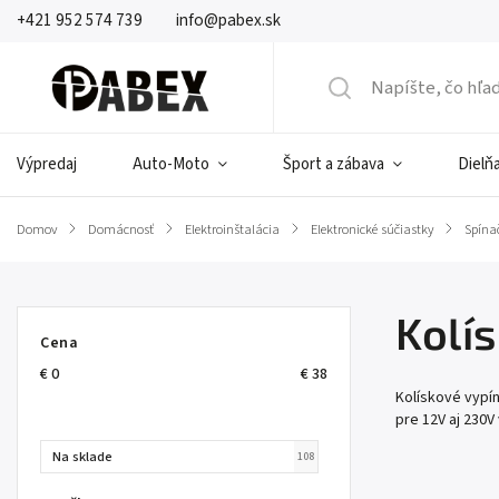
+421 952 574 739
info@pabex.sk
Výpredaj
Auto-Moto
Šport a zábava
Dielňa
Domov
/
Domácnosť
/
Elektroinštalácia
/
Elektronické súčiastky
/
Spína
Kolí
Cena
€
0
€
38
Kolískové vypín
pre 12V aj 230V
Na sklade
108