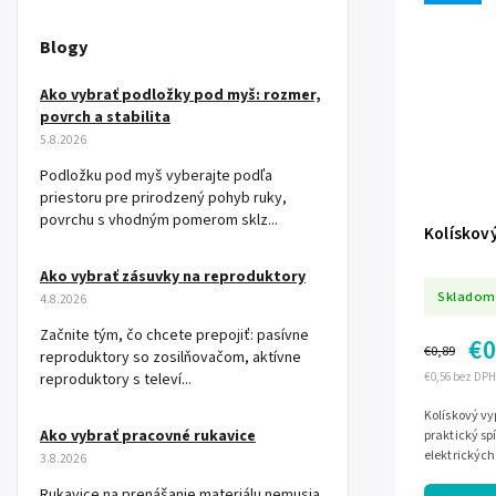
Blogy
Ako vybrať podložky pod myš: rozmer,
povrch a stabilita
5.8.2026
Podložku pod myš vyberajte podľa
priestoru pre prirodzený pohyb ruky,
povrchu s vhodným pomerom sklz...
Kolískov
Ako vybrať zásuvky na reproduktory
Skladom
4.8.2026
Začnite tým, čo chcete prepojiť: pasívne
€0
€0,89
reproduktory so zosilňovačom, aktívne
reproduktory s televí...
€0,56 bez DPH
Kolískový vy
Ako vybrať pracovné rukavice
praktický sp
elektrických
3.8.2026
4 kontakty a
Rukavice na prenášanie materiálu nemusia