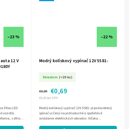
–23 %
–22 %
 auta 12 V
Modrý kolískový vypínač 12V 5581-
0180Y
Skladom
(>20 ks)
€0,69
€0,89
€0,56 bez DPH
 so žltou LED
Modrý kolískový vypínač 12V 5581- je podsvietený
é vozidlá.
spínač určený na jednoduché a spoľahlivé
tlenia, s dlhou
ovládanie elektrických obvodov. Vďaka
zaťažiteľnosti až 20 A pri 12 V je vhodný pre...