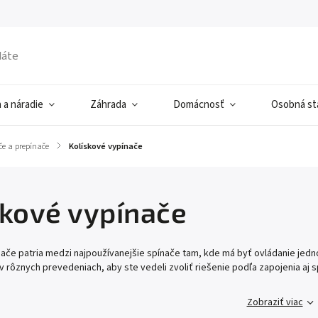
 a náradie
Záhrada
Domácnosť
Osobná sta
če a prepínače
/
Kolískové vypínače
skové vypínače
ače patria medzi najpoužívanejšie spínače tam, kde má byť ovládanie jedno
 v rôznych prevedeniach, aby ste vedeli zvoliť riešenie podľa zapojenia aj 
Zobraziť viac