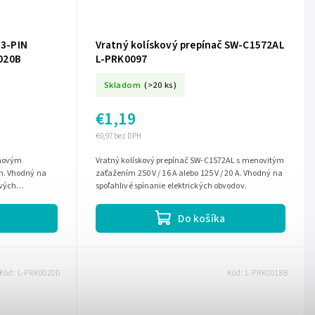
 3-PIN
Vratný kolískový prepínač SW-C1572AL
020B
L-PRK0097
Skladom
(>20 ks)
€1,19
€0,97 bez DPH
pinovým
Vratný kolískový prepínač SW-C1572AL s menovitým
m. Vhodný na
zaťažením 250 V / 16 A alebo 125 V / 20 A. Vhodný na
ových
spoľahlivé spínanie elektrických obvodov.
 rozmery a...
Do košíka
Kód:
L-PRK0020D
Kód:
L-PRK0018B