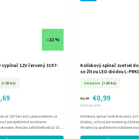
–22 %
ý vypínač 12V červený 3197-
Kolískový spínač svetiel do
so žltou LED diódou L-PRK
(>20 ks)
Skladom
(>20 ks)
,69
€0,99
€1,29
€0,80 bez DPH
pínač 12V červený s podsvietením je
Kolískový spínač svetiel do auta 12 V
ínač pre spoľahlivé ovládanie
diódou, určený pre osobné aj úžitkov
 obvodov. Ponúka zaťažiteľnosť až 15 A,
Vhodný na spoľahlivé ovládanie osve
 široký červený kláves...
životnosťou až 50 000 cyklov...