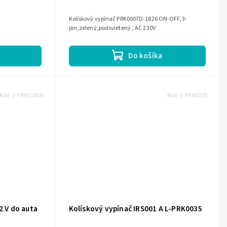
Kolískový vypínač PRK0007D-1826 ON-OFF,3-
pin,zelený,podsvietený , AC 230V
Do košíka
Kód:
L-PRK0180B
Kód:
L-PRK0035
2 V do auta
Kolískový vypínač IRS001 A L-PRK0035