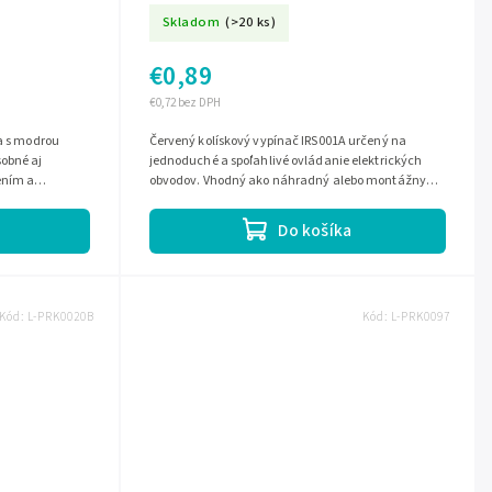
Skladom
(>20 ks)
€0,89
€0,72 bez DPH
ta s modrou
Červený kolískový vypínač IRS001A určený na
sobné aj
jednoduché a spoľahlivé ovládanie elektrických
ením a
obvodov. Vhodný ako náhradný alebo montážny
zkový...
spínač do rôznych zariadení a...
Do košíka
Kód:
L-PRK0020B
Kód:
L-PRK0097