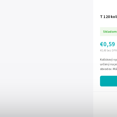
T 120 ko
Skladom
€0,59
€0,48 bez DPH
Kolískový vy
určený na j
obvodov. Má 
okrúhlemu pr