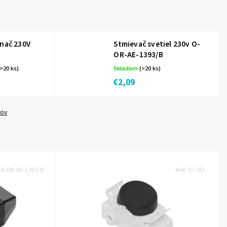
ínač 230V
Stmievač svetiel 230v O-
OR-AE-1393/B
>20 ks)
Skladom
(>20 ks)
€2,09
tov
:
O-OR-AE-1393/B
Kód:
97-001-