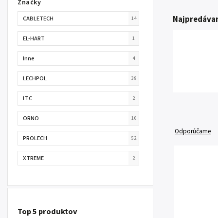
Značky
Najpredávan
CABLETECH
14
EL-HART
1
Inne
4
LECHPOL
39
LTC
2
ORNO
10
Odporúčame
PROLECH
52
XTREME
2
Top 5 produktov