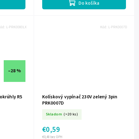
Do košíka
Kód:
L-PRK0080LX
Kód:
L-PRK0007D
–28 %
okrúhly R5
Kolískový vypínač 230V zelený 3pin
PRK0007D
Skladom
(>20 ks)
€0,59
€0,48 bez DPH