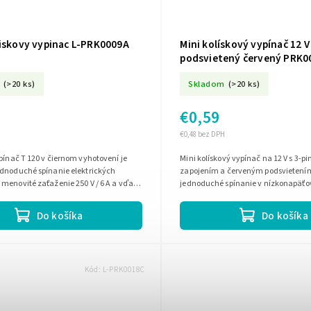
liskovy vypinac L-PRK0009A
Mini kolískový vypínač 12 V
podsvietený červený PRK0
(>20 ks)
Skladom
(>20 ks)
€0,59
€0,48 bez DPH
pínač T 120 v čiernom vyhotovení je
Mini kolískový vypínač na 12 V s 3-
ednoduché spínanie elektrických
zapojením a červeným podsvietení
menovité zaťaženie 250 V / 6 A a vďaka
jednoduché spínanie v nízkonapäť
evedeniu sa hodí pre...
aplikáciách, kde oceníte kompaktné
Do košíka
Do košíka
Kód:
L-PRK0018C