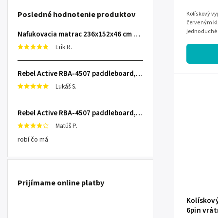
Posledné hodnotenie produktov
Kolískový vy
červeným klá
jednoduché z
Nafukovacia matrac 236x152x46 cm so zabudovanou elektrickou pumpou INTEX 64448
spotrebičov 
Erik R.
Rebel Active RBA-4507 paddleboard, 335 cm L-RBA-4507-OR
Lukáš S.
Rebel Active RBA-4507 paddleboard, 335 cm L-RBA-4507-OR
Matúš P.
robí čo má
Prijímame online platby
Kolískov
6pin vrá