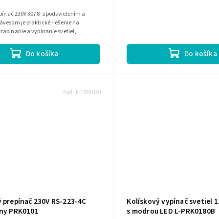
pínač 230V 3078- s podsvietením a
vesom je praktické riešenie na
apínanie a vypínanie svetiel,
či elektroniky. Ponúka zaťaženie...
Do košíka
Do košíka
Kód:
L-PRK0101
ý prepínač 230V RS-223-4C
Kolískový vypínač svetiel 1
tny PRK0101
s modrou LED L-PRK0180B