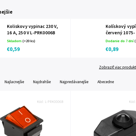
ejšie
Koliskovy vypinac 230 V,
Kolískový vyp
16 A, 250 V L-PRK0006B
červený 1075-
Skladom
(>20 ks)
Dodanie do 7 dní
(
€0,59
€0,89
Zobraziť viac produk
Najlacnejšie
Najdrahšie
Najpredávanejšie
Abecedne
Kód:
L-PRK0006B
Kód