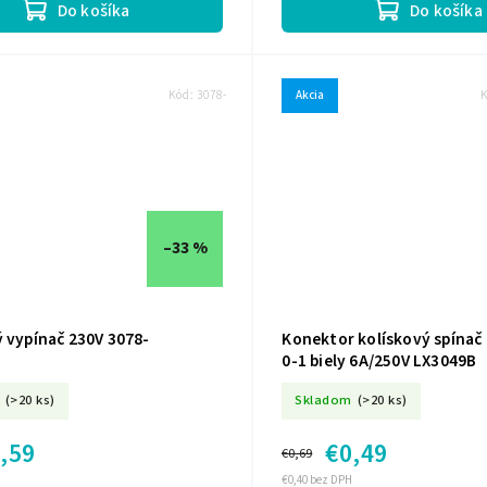
Do košíka
Do košíka
Kód:
3078-
Akcia
–33 %
ý vypínač 230V 3078-
Konektor kolískový spínač 
0-1 biely 6A/250V LX3049B
(>20 ks)
Skladom
(>20 ks)
,59
€0,49
€0,69
€0,40 bez DPH