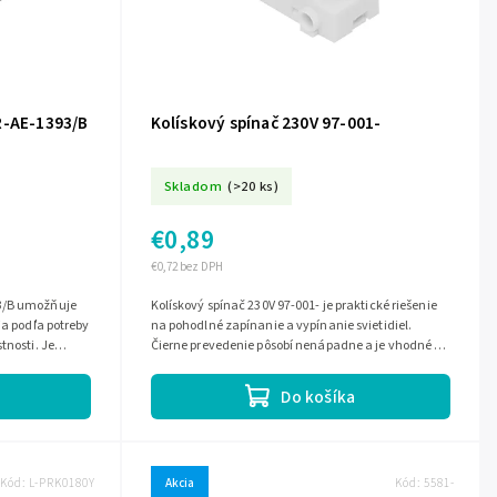
R-AE-1393/B
Kolískový spínač 230V 97-001-
Skladom
(>20 ks)
€0,89
€0,72 bez DPH
93/B umožňuje
Kolískový spínač 230V 97-001- je praktické riešenie
ia podľa potreby
na pohodlné zapínanie a vypínanie svietidiel.
tnosti. Je
Čierne prevedenie pôsobí nenápadne a je vhodné do
rôznych typov lámp.
Do košíka
Kód:
L-PRK0180Y
Akcia
Kód:
5581-