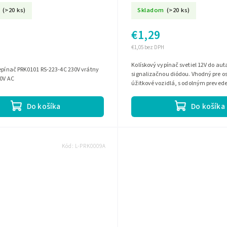
(>20 ks)
Skladom
(>20 ks)
€1,29
€1,05 bez DPH
Kolískový vypínač svetiel 12V do au
epínač PRK0101 RS-223-4C 230V vrátny
signalizačnou diódou. Vhodný pre o
30V AC
úžitkové vozidlá, s odolným preved
životnosťou až 50 000 cyklov. Prevád
Do košíka
Do košíka
Kód:
L-PRK0009A