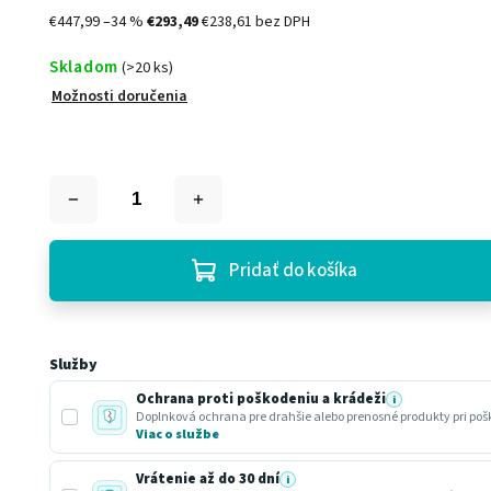
€447,99
–34 %
€293,49
€238,61 bez DPH
Skladom
(>20 ks)
Možnosti doručenia
Pridať do košíka
Služby
Ochrana proti poškodeniu a krádeži
i
Doplnková ochrana pre drahšie alebo prenosné produkty pri poš
Viac o službe
Vrátenie až do 30 dní
i