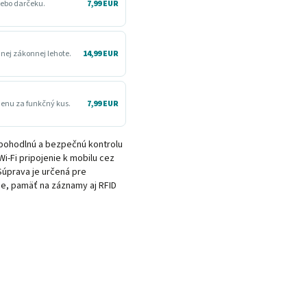
lebo darčeku.
7,99 EUR
dnej zákonnej lehote.
14,99 EUR
menu za funkčný kus.
7,99 EUR
pohodlnú a bezpečnú kontrolu
-Fi pripojenie k mobilu cez
Súprava je určená pre
e, pamäť na záznamy aj RFID