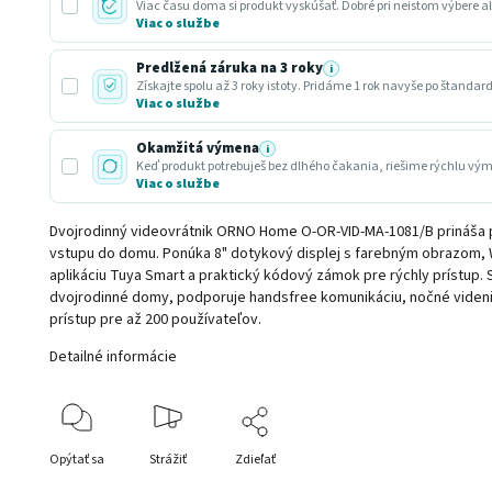
Viac času doma si produkt vyskúšať. Dobré pri neistom výbere a
Viac o službe
Predĺžená záruka na 3 roky
i
Získajte spolu až 3 roky istoty. Pridáme 1 rok navyše po štandar
Viac o službe
Okamžitá výmena
i
Keď produkt potrebuješ bez dlhého čakania, riešime rýchlu vý
Viac o službe
Dvojrodinný videovrátnik ORNO Home O-OR-VID-MA-1081/B prináša 
vstupu do domu. Ponúka 8" dotykový displej s farebným obrazom, Wi
aplikáciu Tuya Smart a praktický kódový zámok pre rýchly prístup. 
dvojrodinné domy, podporuje handsfree komunikáciu, nočné videni
prístup pre až 200 používateľov.
Detailné informácie
Opýtať sa
Strážiť
Zdieľať