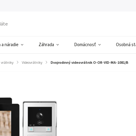
 a náradie
Záhrada
Domácnosť
Osobná sta
vrátniky
/
Videovrátniky
/
Dvojrodinný videovrátnik O-OR-VID-MA-1081/B