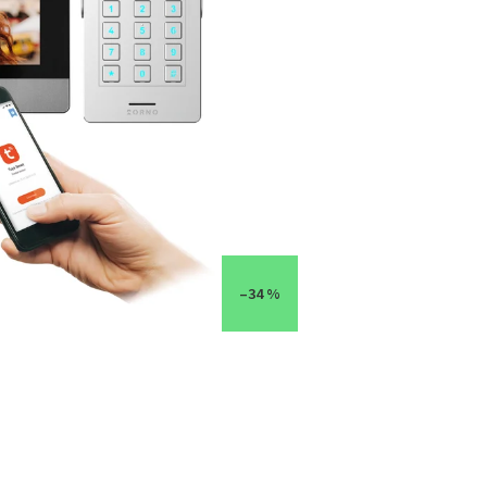
–34 %