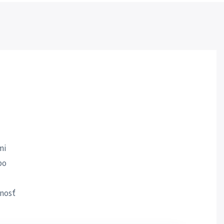
mi
bo
nosť