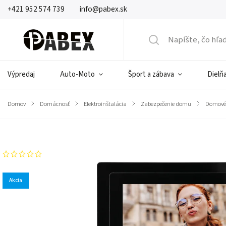
+421 952 574 739
info@pabex.sk
Výpredaj
Auto-Moto
Šport a zábava
Dielňa
Domov
/
Domácnosť
/
Elektroinštalácia
/
Zabezpečenie domu
/
Domové 
Značka:
ORNO
Akcia