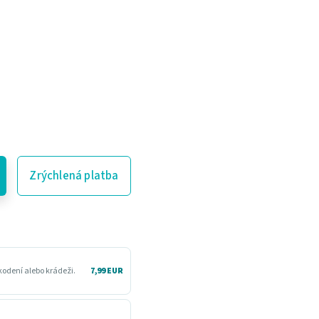
Zrýchlená platba
kodení alebo krádeži.
7,99 EUR