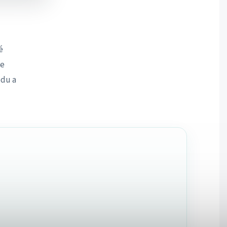
é
že
ódu a