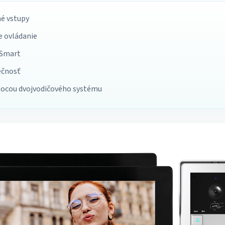
é vstupy
e ovládanie
 Smart
ečnosť
mocou dvojvodičového systému