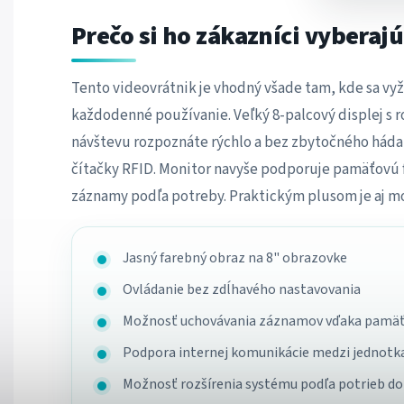
Prečo si ho zákazníci vyberajú
Tento videovrátnik je vhodný všade tam, kde sa vy
každodenné používanie. Veľký 8-palcový displej s r
návštevu rozpoznáte rýchlo a bez zbytočného háda
čítačky RFID. Monitor navyše podporuje pamäťovú 
záznamy podľa potreby. Praktickým plusom je aj mo
Jasný farebný obraz na 8" obrazovke
Ovládanie bez zdĺhavého nastavovania
Možnosť uchovávania záznamov vďaka pamäťove
Podpora internej komunikácie medzi jednotk
Možnosť rozšírenia systému podľa potrieb d