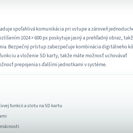
žaduje spoľahlivá komunikácia pri vstupe a zároveň jednoduch
ozlíšením 1024 × 600 px poskytuje jasný a prehľadný obraz, tak
nia. Bezpečný prístup zabezpečuje kombinácia digitálneho k
funkciu a vloženie SD karty, takže máte možnosť uchovávať
žnosť prepojenia s ďalšími jednotkami v systéme.
j funkcii a slotu na SD kartu
ami
omácnosti