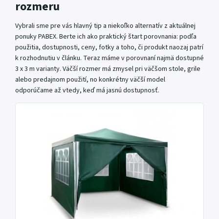
rozmeru
Vybrali sme pre vás hlavný tip a niekoľko alternatív z aktuálnej
ponuky PABEX. Berte ich ako praktický štart porovnania: podľa
použitia, dostupnosti, ceny, fotky a toho, či produkt naozaj patrí
k rozhodnutiu v článku. Teraz máme v porovnaní najmä dostupné
3 x 3 m varianty. Väčší rozmer má zmysel pri väčšom stole, grile
alebo predajnom použití, no konkrétny väčší model
odporúčame až vtedy, keď má jasnú dostupnosť.