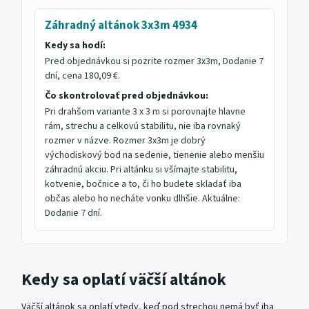
Záhradný altánok 3x3m 4934
Kedy sa hodí:
Pred objednávkou si pozrite rozmer 3x3m, Dodanie 7
dní, cena 180,09 €.
Čo skontrolovať pred objednávkou:
Pri drahšom variante 3 x 3 m si porovnajte hlavne
rám, strechu a celkovú stabilitu, nie iba rovnaký
rozmer v názve. Rozmer 3x3m je dobrý
východiskový bod na sedenie, tienenie alebo menšiu
záhradnú akciu. Pri altánku si všímajte stabilitu,
kotvenie, bočnice a to, či ho budete skladať iba
občas alebo ho necháte vonku dlhšie. Aktuálne:
Dodanie 7 dní.
Kedy sa oplatí väčší altánok
Väčší altánok sa oplatí vtedy, keď pod strechou nemá byť iba