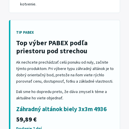
kotvenie.
TIP PABEX
Top výber PABEX podľa
priestoru pod strechou
Ak nechcete prechádzať celú ponuku od nuly, začnite
týmto produktom. Pri výbere typu záhradný altánok je to
dobrý orientačný bod, pretože na ňom viete rýchlo
porovnať cenu, dostupnosť, fotku a základné vlastnosti.
Dali sme ho dopredu preto, že dáva zmysel k téme a
aktuálne ho viete objednať.
Záhradný altánok biely 3x3m 4936
59,89 €
Dodanie 7 dní