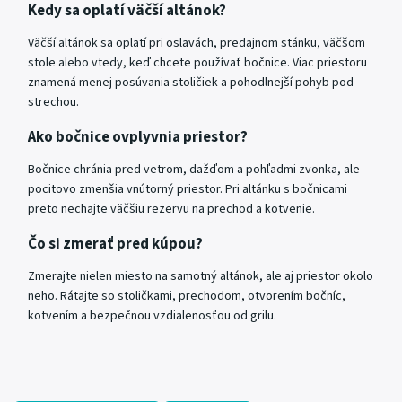
Kedy sa oplatí väčší altánok?
Väčší altánok sa oplatí pri oslavách, predajnom stánku, väčšom
stole alebo vtedy, keď chcete používať bočnice. Viac priestoru
znamená menej posúvania stoličiek a pohodlnejší pohyb pod
strechou.
Ako bočnice ovplyvnia priestor?
Bočnice chránia pred vetrom, dažďom a pohľadmi zvonka, ale
pocitovo zmenšia vnútorný priestor. Pri altánku s bočnicami
preto nechajte väčšiu rezervu na prechod a kotvenie.
Čo si zmerať pred kúpou?
Zmerajte nielen miesto na samotný altánok, ale aj priestor okolo
neho. Rátajte so stoličkami, prechodom, otvorením bočníc,
kotvením a bezpečnou vzdialenosťou od grilu.