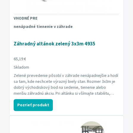
VHODNÉ PRE
nenápadné tienenie v záhrade
Záhradný altánok zelený 3x3m 4935
65,19 €
Skladom
Zelené prevedenie pôsobí v záhrade nenápadnejšie a hodí
sa tam, kde nechcete výrazný biely stan. Rozmer 3x3m je
dobrý východiskový bod na sedenie, tienenie alebo
menšiu záhradnú akciu. Pri altánku si všímajte stabilitu,
kotvenie, bočnice a to, či ho budete skladať iba občas
Pozrieť produkt
alebo ho necháte vonku dlhšie. Aktuálne: Skladom.