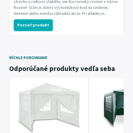
strechu a celkovú stabilitu, nie iba rovnaký rozmer v názve.
Rozmer 3x3m je dobrý východiskový bod na sedenie,
tienenie alebo menšiu záhradnú akciu. Pri altánku si
všímajte stabilitu, kotvenie, bočnice a to, či ho budete
Pozrieť produkt
skladať iba občas alebo ho necháte vonku dlhšie. Aktuálne:
Dodanie 7 dní.
RÝCHLE POROVNANIE
Odporúčané produkty vedľa seba