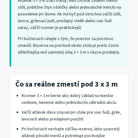
Altánok 3 × 3 m stačí vtedy, keď chcete zatieniť menší
stôl, približne štyri stoličky alebo jednoduché miesto na
posedenie pri dome. Ak má byť pod strechou väčší stôl,
lavice, grilovací pult, predajný stolík alebo viac ľudí
naraz, väčší rozmer je praktickejší.
Pri bočniciach rátajte s tým, že priestor sa pocitovo
zmenší. Rezerva na prechod okolo stola je preto často
dôležitejšia než samotný údaj 3 × 3 m v názve produktu.
Čo sa reálne zmestí pod 3 x 3 m
Rozmer 3 × 3 m berte ako dobrý základ na menšie
sedenie, tienenie alebo jednoduchú záhradnú akciu.
Väčší altánok dáva zmysel pri stole pre viac ľudí, grile,
laviciach alebo predajnom použití.
Pri bočniciach nechajte väčšiu rezervu, lebo uzavretý
altánok pôsobí menší a potrebuje poctivejšie