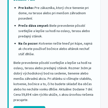
Pre koho:
Pre zákazníka, ktorý chce tienenie pri
dome, na terase alebo pri menšom záhradnom
posedení.
Prečo dáva zmysel:
Biele prevedenie pôsobí
svetlejšie a lepšie sa hodí na oslavy, terasu alebo
predajný stánok.
Na čo pozor:
Kotvenie riešte hneď pri kúpe, najmä
ak chcete používať bočnice alebo altánok nechať
stáť dlhšie.
Biele prevedenie pôsobí svetlejšie a lepšie sa hodí na
oslavy, terasu alebo predajný stánok. Rozmer 3x3m je
dobrý východiskový bod na sedenie, tienenie alebo
menšiu záhradnú akciu. Pri altánku si všímajte stabilitu,
kotvenie, bočnice a to, či ho budete skladať iba občas
alebo ho necháte vonku dlhšie. Aktuálne: Dodanie 7 dní.
Cena 59,89 € vám rýchlo ukáže, s akou úrovňou riešenia
pracujete.