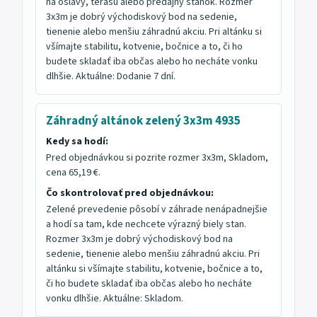
na oslavy, terasu alebo predajný stánok. Rozmer
3x3m je dobrý východiskový bod na sedenie,
tienenie alebo menšiu záhradnú akciu. Pri altánku si
všímajte stabilitu, kotvenie, bočnice a to, či ho
budete skladať iba občas alebo ho necháte vonku
dlhšie. Aktuálne: Dodanie 7 dní.
Záhradný altánok zelený 3x3m 4935
Kedy sa hodí:
Pred objednávkou si pozrite rozmer 3x3m, Skladom,
cena 65,19 €.
Čo skontrolovať pred objednávkou:
Zelené prevedenie pôsobí v záhrade nenápadnejšie
a hodí sa tam, kde nechcete výrazný biely stan.
Rozmer 3x3m je dobrý východiskový bod na
sedenie, tienenie alebo menšiu záhradnú akciu. Pri
altánku si všímajte stabilitu, kotvenie, bočnice a to,
či ho budete skladať iba občas alebo ho necháte
vonku dlhšie. Aktuálne: Skladom.