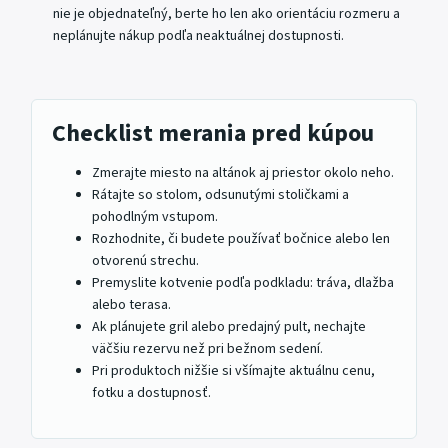
nie je objednateľný, berte ho len ako orientáciu rozmeru a
neplánujte nákup podľa neaktuálnej dostupnosti.
Checklist merania pred kúpou
Zmerajte miesto na altánok aj priestor okolo neho.
Rátajte so stolom, odsunutými stoličkami a
pohodlným vstupom.
Rozhodnite, či budete používať bočnice alebo len
otvorenú strechu.
Premyslite kotvenie podľa podkladu: tráva, dlažba
alebo terasa.
Ak plánujete gril alebo predajný pult, nechajte
väčšiu rezervu než pri bežnom sedení.
Pri produktoch nižšie si všímajte aktuálnu cenu,
fotku a dostupnosť.