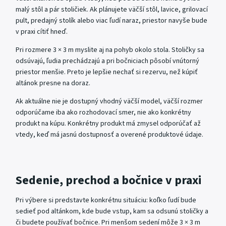
malý stôl a pár stoličiek. Ak plánujete väčší stôl, lavice, grilovací
pult, predajný stolík alebo viac ľudí naraz, priestor navyše bude
v praxi cítiť hneď.
Pri rozmere 3 × 3 m myslite aj na pohyb okolo stola. Stoličky sa
odsúvajú, ľudia prechádzajú a pri bočniciach pôsobí vnútorný
priestor menšie. Preto je lepšie nechať si rezervu, než kúpiť
altánok presne na doraz.
Ak aktuálne nie je dostupný vhodný väčší model, väčší rozmer
odporúčame iba ako rozhodovací smer, nie ako konkrétny
produkt na kúpu. Konkrétny produkt má zmysel odporúčať až
vtedy, keď má jasnú dostupnosť a overené produktové údaje.
Sedenie, prechod a bočnice v praxi
Pri výbere si predstavte konkrétnu situáciu: koľko ľudí bude
sedieť pod altánkom, kde bude vstup, kam sa odsunú stoličky a
či budete používať bočnice. Pri menšom sedení môže 3 × 3 m