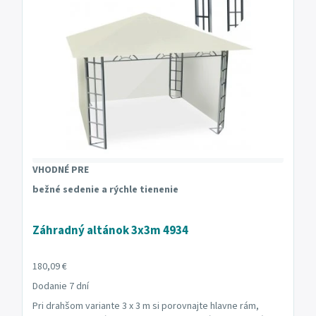
VHODNÉ PRE
bežné sedenie a rýchle tienenie
Záhradný altánok 3x3m 4934
180,09 €
Dodanie 7 dní
Pri drahšom variante 3 x 3 m si porovnajte hlavne rám,