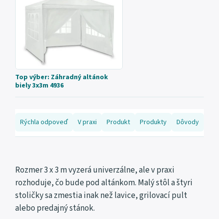
Top výber: Záhradný altánok
biely 3x3m 4936
Rýchla odpoveď
V praxi
Produkt
Produkty
Dôvody
Ked
Rozmer 3 x 3 m vyzerá univerzálne, ale v praxi
rozhoduje, čo bude pod altánkom. Malý stôl a štyri
stoličky sa zmestia inak než lavice, grilovací pult
alebo predajný stánok.