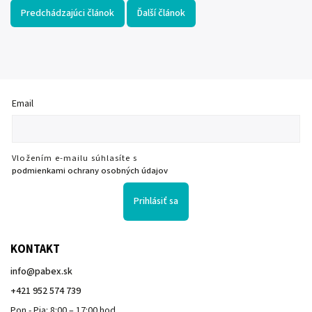
Predchádzajúci článok
Ďalší článok
Email
Vložením e-mailu súhlasíte s
podmienkami ochrany osobných údajov
Prihlásiť sa
KONTAKT
info
@
pabex.sk
+421 952 574 739
Pon - Pia: 8:00 – 17:00 hod.