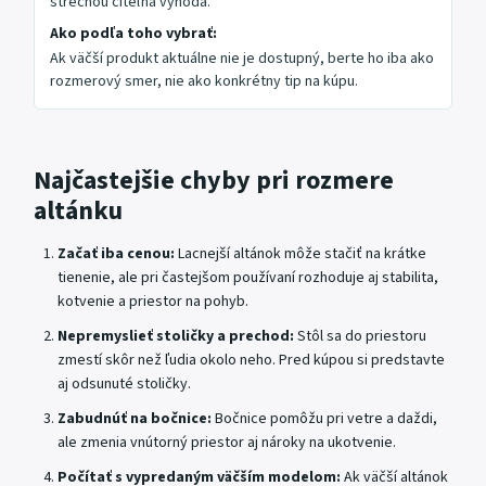
strechou citeľná výhoda.
Ako podľa toho vybrať:
Ak väčší produkt aktuálne nie je dostupný, berte ho iba ako
rozmerový smer, nie ako konkrétny tip na kúpu.
Najčastejšie chyby pri rozmere
altánku
Začať iba cenou:
Lacnejší altánok môže stačiť na krátke
tienenie, ale pri častejšom používaní rozhoduje aj stabilita,
kotvenie a priestor na pohyb.
Nepremyslieť stoličky a prechod:
Stôl sa do priestoru
zmestí skôr než ľudia okolo neho. Pred kúpou si predstavte
aj odsunuté stoličky.
Zabudnúť na bočnice:
Bočnice pomôžu pri vetre a daždi,
ale zmenia vnútorný priestor aj nároky na ukotvenie.
Počítať s vypredaným väčším modelom:
Ak väčší altánok