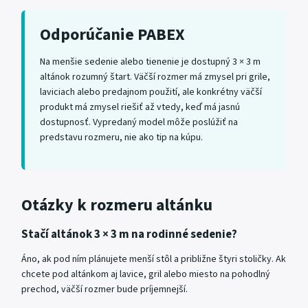
Odporúčanie PABEX
Na menšie sedenie alebo tienenie je dostupný 3 × 3 m
altánok rozumný štart. Väčší rozmer má zmysel pri grile,
laviciach alebo predajnom použití, ale konkrétny väčší
produkt má zmysel riešiť až vtedy, keď má jasnú
dostupnosť. Vypredaný model môže poslúžiť na
predstavu rozmeru, nie ako tip na kúpu.
Otázky k rozmeru altánku
Stačí altánok 3 × 3 m na rodinné sedenie?
Áno, ak pod ním plánujete menší stôl a približne štyri stoličky. Ak
chcete pod altánkom aj lavice, gril alebo miesto na pohodlný
prechod, väčší rozmer bude príjemnejší.