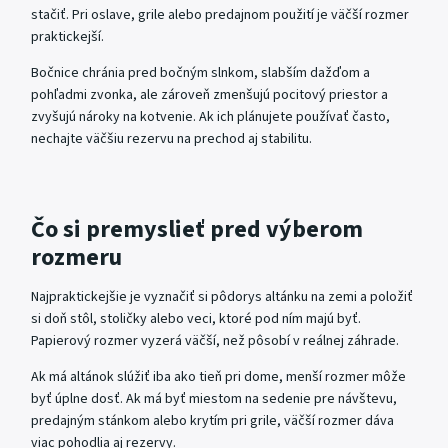
stačiť. Pri oslave, grile alebo predajnom použití je väčší rozmer
praktickejší.
Bočnice chránia pred bočným slnkom, slabším dažďom a
pohľadmi zvonka, ale zároveň zmenšujú pocitový priestor a
zvyšujú nároky na kotvenie. Ak ich plánujete používať často,
nechajte väčšiu rezervu na prechod aj stabilitu.
Čo si premyslieť pred výberom
rozmeru
Najpraktickejšie je vyznačiť si pôdorys altánku na zemi a položiť
si doň stôl, stoličky alebo veci, ktoré pod ním majú byť.
Papierový rozmer vyzerá väčší, než pôsobí v reálnej záhrade.
Ak má altánok slúžiť iba ako tieň pri dome, menší rozmer môže
byť úplne dosť. Ak má byť miestom na sedenie pre návštevu,
predajným stánkom alebo krytím pri grile, väčší rozmer dáva
viac pohodlia aj rezervy.