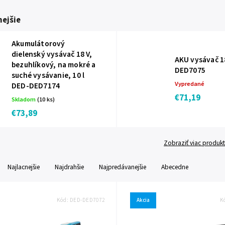
ejšie
Akumulátorový
dielenský vysávač 18 V,
AKU vysávač 1
bezuhlíkový, na mokré a
DED7075
suché vysávanie, 10 l
Vypredané
DED-DED7174
€71,19
Skladom
(10 ks)
€73,89
Zobraziť viac produk
Najlacnejšie
Najdrahšie
Najpredávanejšie
Abecedne
Kód:
DED-DED7072
Akcia
K