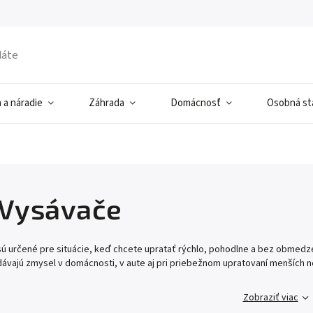
 a náradie
Záhrada
Domácnosť
Osobná sta
 Vysávače
sú určené pre situácie, keď chcete upratať rýchlo, pohodlne a bez obmedze
ávajú zmysel v domácnosti, v aute aj pri priebežnom upratovaní menších n
Zobraziť viac