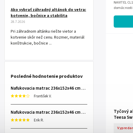
NAVITEL CL1
domácnosti a
Ako vybrať záhradný altánok do vetra:
kPa, HEPA fil
kotvenie, bočnice a stabilita
28.7.2026
Pri záhradnom altánku riešte vietor a
kotvenie skôr než cenu. Rozmer, materiál
konštrukcie, bočnice ...
Posledné hodnotenie produktov
Nafukovacia matrac 236x152x46 cm so zabudovanou elektrickou pumpou INTEX 64448
František V.
Tyčový a
Nafukovacia matrac 236x152x46 cm so zabudovanou elektrickou pumpou INTEX 64448
Teesa Sw
Erik R.
Vypreda