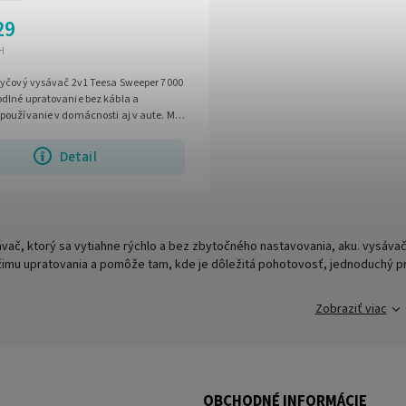
29
H
tyčový vysávač 2v1 Teesa Sweeper 7000
dlné upratovanie bez kábla a
používanie v domácnosti aj v aute. Má
onu, podsvietenie čisteného...
Detail
ávač, ktorý sa vytiahne rýchlo a bez zbytočného nastavovania, aku. vysá
imu upratovania a pomôže tam, kde je dôležitá pohotovosť, jednoduchý pr
Zobraziť viac
OBCHODNÉ INFORMÁCIE