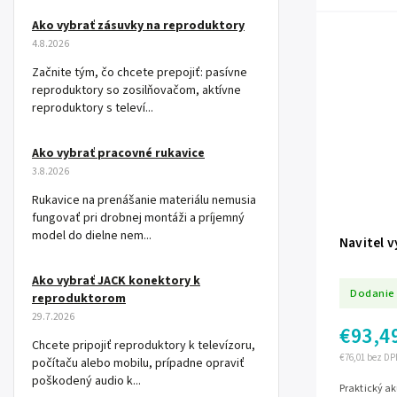
Ako vybrať zásuvky na reproduktory
4.8.2026
Začnite tým, čo chcete prepojiť: pasívne
reproduktory so zosilňovačom, aktívne
reproduktory s televí...
Ako vybrať pracovné rukavice
3.8.2026
Rukavice na prenášanie materiálu nemusia
fungovať pri drobnej montáži a príjemný
model do dielne nem...
Navitel 
Ako vybrať JACK konektory k
Dodanie 
reproduktorom
29.7.2026
€93,4
Chcete pripojiť reproduktory k televízoru,
€76,01 bez DP
počítaču alebo mobilu, prípadne opraviť
poškodený audio k...
Praktický a