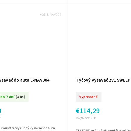
Kód:
L-NAV004
vysávač do auta L-NAV004
Tyčový vysávač 2v1 SWEEP
do 7 dní
(3 ks)
Vypredané
9
€114,29
H
€92,92 bez DPH
kumulátorový ručný vysávač do auta
TSA5025 Vysávač akumulátorový 2v1 TEESA