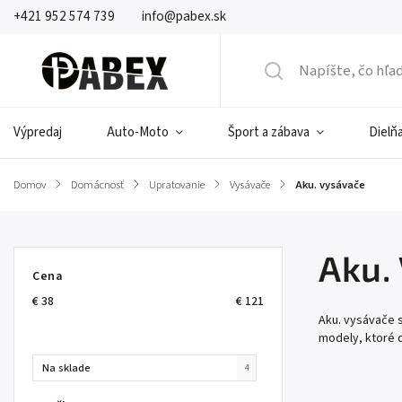
+421 952 574 739
info@pabex.sk
Výpredaj
Auto-Moto
Šport a zábava
Dielňa
Domov
/
Domácnosť
/
Upratovanie
/
Vysávače
/
Aku. vysávače
Aku.
Cena
€
38
€
121
Aku. vysávače 
modely, ktoré d
Na sklade
4