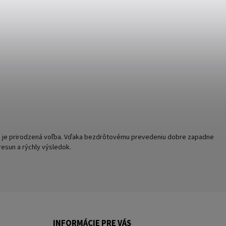
vač je prirodzená voľba. Vďaka bezdrôtovému prevedeniu dobre zapadne
esun a rýchly výsledok.
INFORMÁCIE PRE VÁS