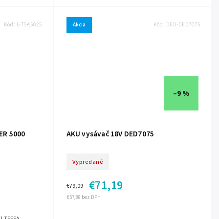
Kód:
L-TSA5025
Akcia
Kód:
DED-DED7075
–9 %
ER 5000
AKU vysávač 18V DED7075
Vypredané
€71,19
€79,09
€57,88 bez DPH