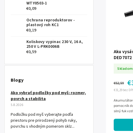
WTY0503-1
€0,09
Ochrana reproduktorov -
plastový roh KC1
€0,19
Koliskovy vypinac 230 V, 16 A,
250 V L-PRK0006B
Aku vysáv
€0,59
DED7072
Skladom
Blogy
€
€52,59
€31,29 bez DP
Ako vybrať podložky pod myš: rozmer,
povrch a stabilita
Akumulátorov
5.8.2026
pomocník do
silný fuk vz
Podložku pod myš vyberajte podľa
aj funkciu vy
priestoru pre prirodzený pohyb ruky,
povrchu s vhodným pomerom sklz...