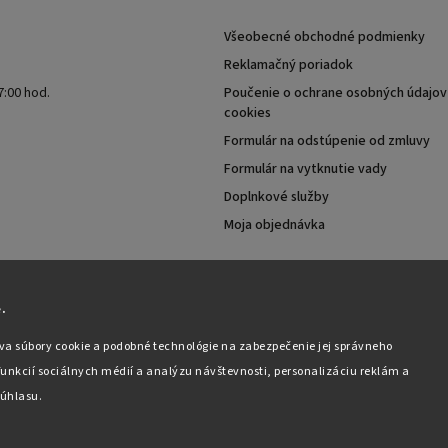
Všeobecné obchodné podmienky
Reklamačný poriadok
7:00 hod.
Poučenie o ochrane osobných údajov 
cookies
Formulár na odstúpenie od zmluvy
Formulár na vytknutie vady
Doplnkové služby
Moja objednávka
.
va súbory cookie a podobné technológie na zabezpečenie jej správneho
unkcií sociálnych médií a analýzu návštevnosti, personalizáciu reklám a
úhlasu.
Copyright 2026
Pabex.sk
. Všetky práva vyhradené.
Upraviť nastavenie cookies