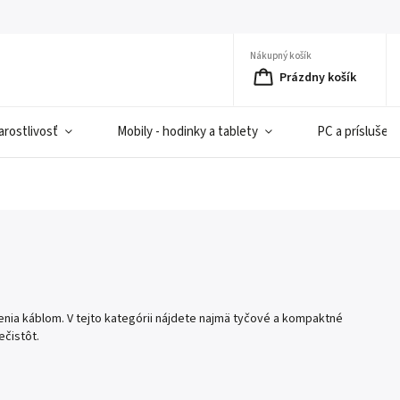
Nákupný košík
Prázdny košík
rostlivosť
Mobily - hodinky a tablety
PC a príslušen
nia káblom. V tejto kategórii nájdete najmä tyčové a kompaktné
ečistôt.