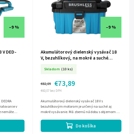
–9 %
–9 %
8 V DED-
Akumulátorový dielenský vysávač 18
V, bezuhlíkový, na mokré a suché
vysávanie, 10 l DED-DED7174
Skladom
(10 ks)
€73,89
€82,09
€60,07 bez DPH
č DEDRA
Akumulátorový dielenský vysávač 18 V s
ratovanie v
bezuhlíkovým motorom je určený na suché aj
de nemáte
mokré vysávanie. Má zbernú nádobu s objemom 10
trukcia so...
l, funkciu fúkania, umývateľný HEPA filter a...
Do košíka