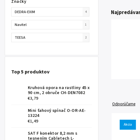
Značky
Najpredávan
DEDRA-EXIM
4
Navitel
1
TEESA
2
Top 5 produktov
Kruhová opora na rastliny 45 x
90 cm, 2 obruče CH-DEN7082
€3,79
Odporúčame
Mini ťahový spínač O-OR-AE-
13224
€1,49
Akcia
SAT F konektor 8,2 mm s
tesnením Cabletech L-