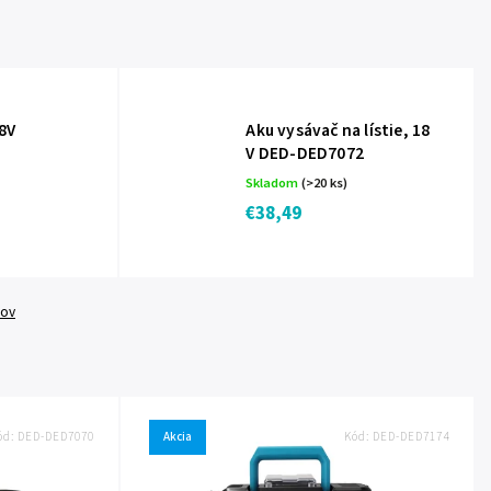
8V
Aku vysávač na lístie, 18
V DED-DED7072
Skladom
(>20 ks)
€38,49
tov
ód:
DED-DED7070
Akcia
Kód:
DED-DED7174