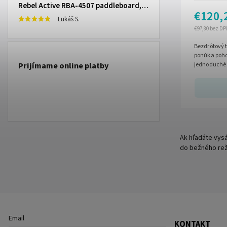
Rebel Active RBA-4507 paddleboard, 335 cm L-RBA-4507-OR
€120,
Lukáš S.
€97,80 bez DP
Bezdrôtový 
ponúka poho
Prijímame online platby
jednoduché 
2 stupne výk
Ak hľadáte vys
do bežného rež
Email
KONTAKT