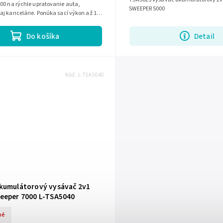
00 na rýchle upratovanie auta,
SWEEPER 5000
j kancelárie. Ponúka sací výkon až 13
tráciu, umývateľný filter...
Do košíka
Detail
Kód:
L-TSA5040
kumulátorový vysávač 2v1
eeper 7000 L-TSA5040
né