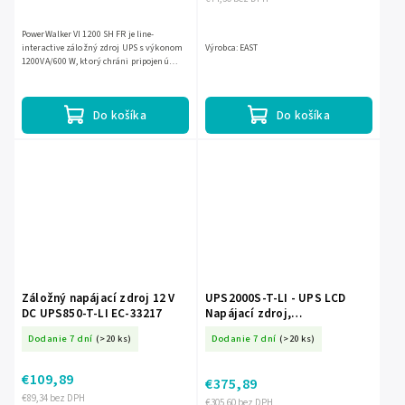
PowerWalker VI 1200 SH FR je line-
interactive záložný zdroj UPS s výkonom
Výrobca: EAST
1200VA/600 W, ktorý chráni pripojenú
techniku pred výpadkami prúdu a
kolísaním napätia. Ponúka 2x230 V...
Do košíka
Do košíka
Záložný napájací zdroj 12 V
UPS2000S-T-LI - UPS LCD
DC UPS850-T-LI EC-33217
Napájací zdroj,
2000VA/1600W, 3x230V, Line-
Dodanie 7 dní
(>20 ks)
Dodanie 7 dní
(>20 ks)
Interactive - EAST
€109,89
€375,89
€89,34 bez DPH
€305,60 bez DPH