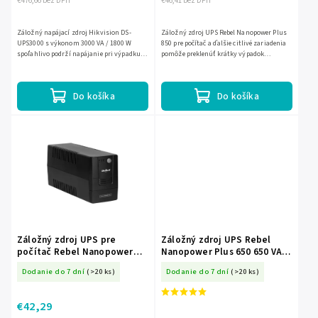
€476,66 bez DPH
€46,41 bez DPH
Záložný napájací zdroj Hikvision DS-
Záložný zdroj UPS Rebel Nanopower Plus
UPS3000 s výkonom 3000 VA / 1800 W
850 pre počítač a ďalšie citlivé zariadenia
spoľahlivo podrží napájanie pri výpadku
pomôže preklenúť krátky výpadok
elektriny a pomáha chrániť citlivú
elektriny, aby ste stihli uložiť dáta a
elektroniku pred kolísaním...
bezpečne vypnúť...
Do košíka
Do košíka
Záložný zdroj UPS pre
Záložný zdroj UPS Rebel
počítač Rebel Nanopower
Nanopower Plus 650 650 VA /
650 650 VA / 360 W L-RB-4020
360 W L-RB-4023
Dodanie do 7 dní
(>20 ks)
Dodanie do 7 dní
(>20 ks)
€42,29