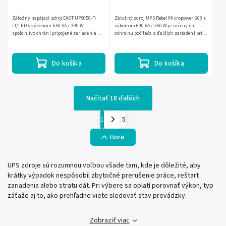
Záložný napájací zdroj EAST UPS650-T-
Záložný zdroj UPS Rebel Micropower 600 s
LI/LED s výkonom 650 VA / 390 W
výkonom 600 VA / 360 W je určený na
spoľahlivo chráni pripojené zariadenia
ochranu počítača a ďalších zariadení pri
pred výpadkom elektriny a kolísaním
výpadku elektriny. Ponúka rýchle
napätia. Line-interactive...
prepnutie na batériu za...
Do košíka
Do košíka
Načítať 18 ďalších
1
5
Hore
UPS zdroje sú rozumnou voľbou všade tam, kde je dôležité, aby
krátky výpadok nespôsobil zbytočné prerušenie práce, reštart
zariadenia alebo stratu dát. Pri výbere sa oplatí porovnať výkon, typ
záťaže aj to, ako prehľadne viete sledovať stav prevádzky.
Zobraziť viac