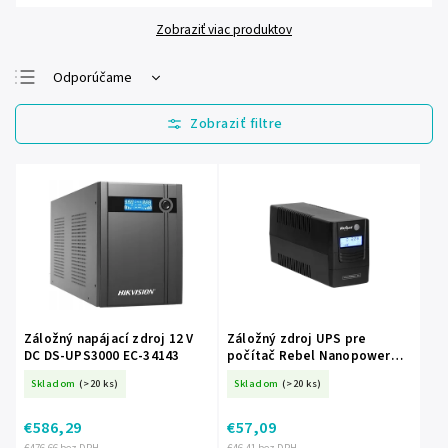
Zobraziť viac produktov
Odporúčame
Najlacnejšie
Najdrahšie
Najpredávanejšie
Abecedne
Záložný napájací zdroj 12 V
Záložný zdroj UPS pre
DC DS-UPS3000 EC-34143
počítač Rebel Nanopower
Plus 850 L-RB-4024
Skladom
(>20 ks)
Skladom
(>20 ks)
€586,29
€57,09