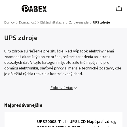
Domov
/
Domácnosť
/
Elektroinštalácia
/
Zdroje energie
/
UPS zdroje
UPS zdroje
UPS zdroje sú riešenie pre situácie, keď výpadok elektriny nemá
znamenať okamžitý koniec práce, reštart zariadenia ani stratu
dôležitých dát. V tejto kategórii nájdete záložné napájanie pre
domácu elektroniku, sieťové prvky aj menšie technické zostavy, kde
je dôležitá rýchla reakcia a kontrolovaný chod.
Zobraziť viac
Najpredávanejšie
UPS2000S-T-LI - UPS LCD Napájací zdroj,