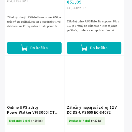
€51,09
€34,38 bez DPH
€41,54 bez DPH
Záložný zdroj UPS Rebel Nanopower 650 je
Záložný zdroj UPS Rebel Nanopower Plus
určený pre počítač, router alebo inú citlivú
650 je určený na zálohovanie napájania
elektroniku. Pri výpadku prúdu pomôže
počítača, routera alebo pokladnice pri
udržať chod zariadení tak, aby ste stihli
výpadku elektriny. Poskytuje výkon 650 VA
uložiť dáta...
/ 360 W, má LCD...
Do košíka
Do košíka
Online UPS zdroj
Záložný napájací zdroj 12 V
PowerWalker VFI 3000 ICT
DC DS-UPS600 EC-34072
IoT 3000 VA / 3000 W EC-
Dodanie 7 dní
(>20 ks)
Dodanie 7 dní
(>20 ks)
30198