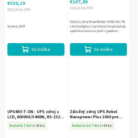
€147,89
€530,19
€120,24 bez DPH
€431,05 bez DPH
Záložný zdroj PowerWalker VI 850 SHL FR
Výrobca: EAST
s technológiou Line-Interactive poskytuje
spoľahlivú ochranu proti výpadkom
elektriny, prepätiu a výkyvom napätia.
Ponúka výkon 850 VA /...
Do košíka
Do košíka
UPS6KV-T-ON - UPS zdroj s
Záložný zdroj UPS Rebel
LCD, 6000VA/5400W, RS-232,
Nanopower Plus 1000 pre
EPO, Online - EAST
počítač L-RB-4025
Dodanie 7 dní
(>20 ks)
Dodanie do 7 dní
(>20 ks)