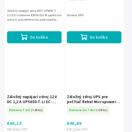
Záložný napájací zdroj EAST UPS850-T-
LI/LED s výkonom 850VA/510 W spoľahlivo
Výrobca: EAST
ochráni vašu elektroniku pred výpadkami
prúdu a kolísaním napätia. Line-
interactive technológia s...
Do košíka
Do košíka
Záložný napájací zdroj 12 V
Záložný zdroj UPS pre
DC 1,2 A UPS650-T-LI EC-
počítač Rebel Micropower
33218
600 600 VA / 360 W L-KOM0551
Dodanie 7 dní
(>20 ks)
Dodanie do 7 dní
(>20 ks)
€84,19
€46,89
€68,45 bez DPH
€38,12 bez DPH