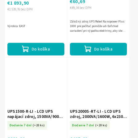
€60,69
€1 893,90
€49,34 bez DPH
€1 539,76 bez DPH
Záložný zdroj UPS Rebel Nanopower Plus
Výrobca: EAST
1000 pre počítač pomôže udržať chod
zariadení pri výpadku elektriny, aby ste
stihli uložiť dáta a bezpečne vypnúť
techniku. Ponúka výkon...
Do košíka
Do košíka
UPS1500-R-LI - LCD UPS
UPS2000S-RT-LI - LCD UPS
napájací zdroj, 1500VA/900W,
zdroj, 2000VA/1600W, 6x230V,
3x230V, Line-Interactive -
Line-Interactive - EAST
Dodanie 7 dní
(>20 ks)
Dodanie 7 dní
(>20 ks)
EAST