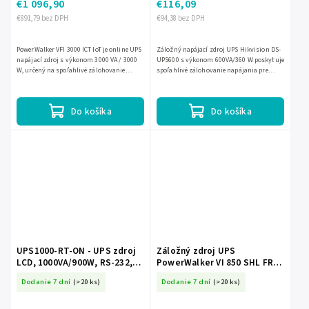
€1 096,90
€116,09
€891,79 bez DPH
€94,38 bez DPH
PowerWalker VFI 3000 ICT IoT je online UPS
Záložný napájací zdroj UPS Hikvision DS-
napájací zdroj s výkonom 3000 VA / 3000
UPS600 s výkonom 600VA/360 W poskytuje
W, určený na spoľahlivé zálohovanie
spoľahlivé zálohovanie napájania pre
citlivých zariadení. Ponúka bezvýpadkové
pripojené zariadenia. Je vybavený 12 V/7Ah
prepnutie, čistý...
akumulátorom a...
Do košíka
Do košíka
UPS1000-RT-ON - UPS zdroj
Záložný zdroj UPS
LCD, 1000VA/900W, RS-232,
PowerWalker VI 850 SHL FR
EPO, Online - EAST
850 VA / 480 W EC-23733
Dodanie 7 dní
(>20 ks)
Dodanie 7 dní
(>20 ks)