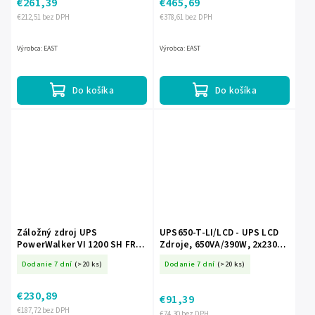
€261,39
€465,69
€212,51 bez DPH
€378,61 bez DPH
Výrobca: EAST
Výrobca: EAST
Do košíka
Do košíka
Záložný zdroj UPS
UPS650-T-LI/LCD - UPS LCD
PowerWalker VI 1200 SH FR
Zdroje, 650VA/390W, 2x230V,
1200 VA / 600 W EC-27706
Line-Interactive - EAST
Dodanie 7 dní
(>20 ks)
Dodanie 7 dní
(>20 ks)
€230,89
€91,39
€187,72 bez DPH
€74,30 bez DPH