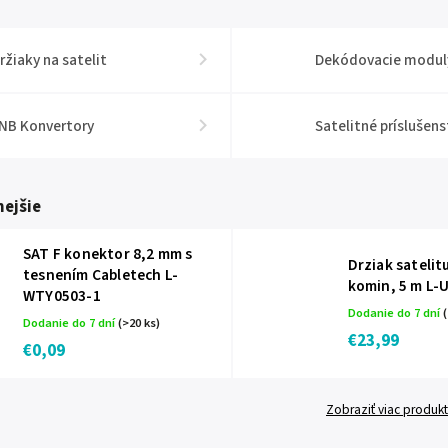
ržiaky na satelit
Dekódovacie modul
NB Konvertory
Satelitné príslušen
ejšie
SAT F konektor 8,2 mm s
Drziak satelit
tesnením Cabletech L-
komin, 5 m L-
WTY0503-1
Dodanie do 7 dní
(
Dodanie do 7 dní
(>20 ks)
€23,99
€0,09
Zobraziť viac produk