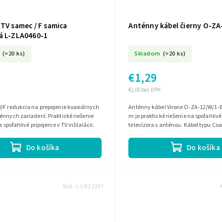
TV samec / F samica
Anténny kábel čierny O-Z
á L-ZLA0460-1
(>20 ks)
Skladom
(>20 ks)
€1,29
€1,05 bez DPH
/F redukcia na prepojenie koaxiálnych
Anténny kábel Virone O-ZA-12/W/1-8
énnych zariadení. Praktické riešenie
m je praktické riešenie na spoľahlivé
a spoľahlivé pripojenie v TV inštalácii.
televízora s anténou. Kábel typu Coa
konektormi samec/koncovka a...
Do košíka
Do košíka
Kód:
L-URZ2297