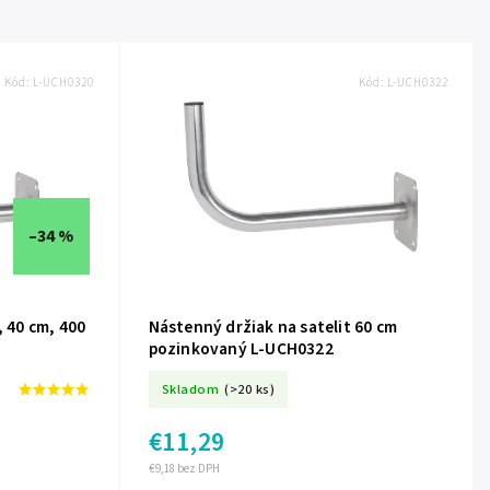
Kód:
L-UCH0320
Kód:
L-UCH0322
–34 %
, 40 cm, 400
Nástenný držiak na satelit 60 cm
pozinkovaný L-UCH0322
Skladom
(>20 ks)
€11,29
€9,18 bez DPH