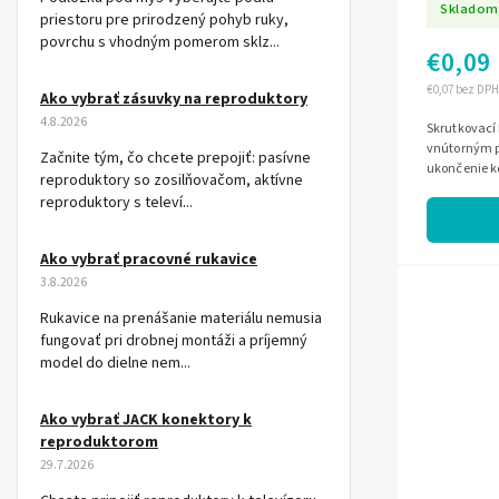
Skladom
priestoru pre prirodzený pohyb ruky,
povrchu s vhodným pomerom sklz...
€0,09
€0,07 bez DPH
Ako vybrať zásuvky na reproduktory
4.8.2026
Skrutkovací 
vnútorným p
Začnite tým, čo chcete prepojiť: pasívne
ukončenie k
reproduktory so zosilňovačom, aktívne
inštalácie.
reproduktory s televí...
Ako vybrať pracovné rukavice
3.8.2026
Rukavice na prenášanie materiálu nemusia
fungovať pri drobnej montáži a príjemný
model do dielne nem...
Ako vybrať JACK konektory k
reproduktorom
29.7.2026