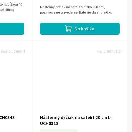
kón s dĺžkou 40
Nástenný držiak na satelit s dĺžkou 60 cm,
atelitnej
pozinkované prevedenie. Balenie obsahuje 6 ks.
Do košíka
Kód:
L-UCH0343
Kód:
L-UCH0318
UCH0343
Nástenný držiak na satelit 20 cm L-
UCH0318