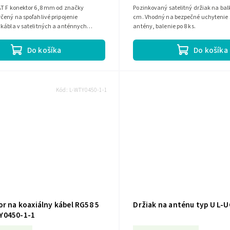
AT F konektor 6,8 mm od značky
Pozinkovaný satelitný držiak na bal
čený na spoľahlivé pripojenie
cm. Vhodný na bezpečné uchytenie s
 kábla v satelitných a anténnych
antény, balenie po 8 ks.
Do košíka
Do košíka
Kód:
L-WTY0450-1-1
r na koaxiálny kábel RG58 5
Držiak na anténu typ U L-
Y0450-1-1