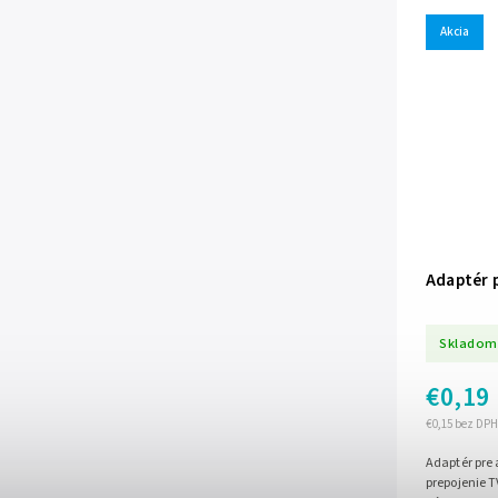
Akcia
Adaptér 
Skladom
€0,19
€0,15 bez DPH
Adaptér pre
prepojenie T