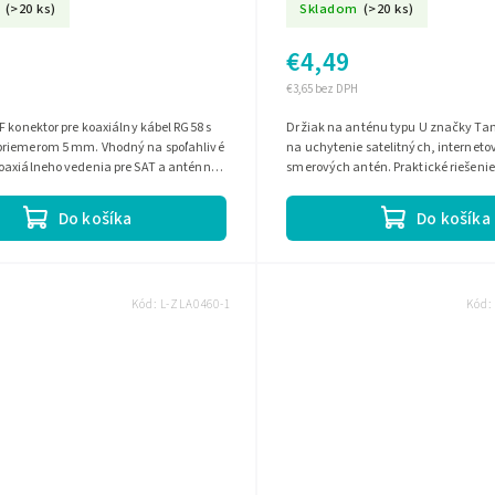
(>20 ks)
Skladom
(>20 ks)
€4,49
€3,65 bez DPH
F konektor pre koaxiálny kábel RG58 s
Držiak na anténu typu U značky Tam
riemerom 5 mm. Vhodný na spoľahlivé
na uchytenie satelitných, interneto
oaxiálneho vedenia pre SAT a anténne
smerových antén. Praktické riešenie
spoľahlivé pripevnenie antény.
Do košíka
Do košíka
Kód:
L-ZLA0460-1
Kód: