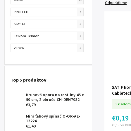
Odporúčame
PROLECH
7
SKYSAT
1
Telkom Telmor
8
VIPOW
1
Top 5 produktov
SAT F ko
Cabletec
Kruhová opora na rastliny 45 x
90 cm, 2 obruče CH-DEN7082
Skladom
€3,79
€0,19
Mini ťahový spínač O-OR-AE-
13224
€0,15 bez DPH
€1,49