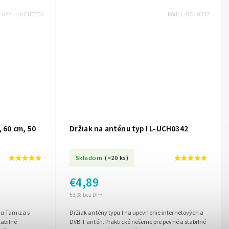
Kód:
L-UCH0336
Kód:
L-UCH0342
, 60 cm, 50
Držiak na anténu typ I L-UCH0342
Skladom
(>20 ks)
€4,89
€3,98 bez DPH
nu Tamiza s
Držiak antény typu I na upevnenie internetových a
tabilné
DVB-T antén. Praktické riešenie pre pevné a stabilné