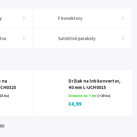
y
F konektory
stvo
Satelitné paraboly
u na
Držiak na lnb konvertor,
UCH0325
40 mm L-UCH0015
15 ks)
Dodanie do 7 dní
(>20 ks)
€4,99
tov