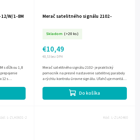
A-12/W/1-8M
Merač satelitného signálu 2102-
Skladom
(>20 ks)
€10,49
€8,53 bez DPH
M s dĺžkou 1,8
Merač satelitného signálu 2102- je praktický
 prepojenie
pomocník na presné nastavenie satelitnej paraboly
x 12 s
a rýchlu kontrolu úrovne signálu. Uľahčuje montáž
aj ladenie príjmu, aby ste...
Do košíka
Kód:
L-ZLA0601-2
Kód:
L-ZLA0460