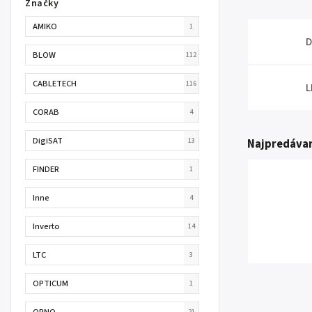
Značky
AMIKO
1
D
BLOW
112
CABLETECH
116
L
CORAB
4
DigiSAT
13
Najpredávan
FINDER
1
Inne
4
Inverto
14
LTC
3
OPTICUM
1
ORNO
21