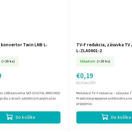
ý konvertor Twin LNB L-
TV-F redukcia, zásuvka TV 
L-ZLA0601-2
(>20 ks)
Skladom
(>20 ks)
9
€0,19
€0,15 bez DPH
win LNB konvertor SAT-DIGITAL RXKON02
Metalová TV-F redukcia – zásuvka T
ignálu z dvoch satelitných prijímačov
Praktické prepojenie anténneho a k
pripojenia.
Do košíka
Do košíka