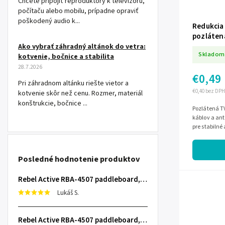
Chcete pripojiť reproduktory k televízoru,
počítaču alebo mobilu, prípadne opraviť
poškodený audio k...
Redukcia 
pozláten
Ako vybrať záhradný altánok do vetra:
Skladom
kotvenie, bočnice a stabilita
28.7.2026
€0,49
Pri záhradnom altánku riešte vietor a
€0,40 bez DPH
kotvenie skôr než cenu. Rozmer, materiál
konštrukcie, bočnice ...
Pozlátená TV
káblov a ant
pre stabilné 
Posledné hodnotenie produktov
Rebel Active RBA-4507 paddleboard, 335 cm L-RBA-4507-OR
Lukáš S.
Rebel Active RBA-4507 paddleboard, 335 cm L-RBA-4507-OR