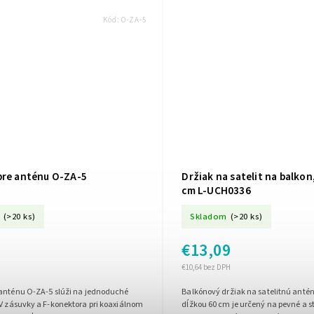
Kód:
O-ZA-5
pre anténu O-ZA-5
Držiak na satelit na balkon
cm L-UCH0336
(>20 ks)
Skladom
(>20 ks)
€13,09
€10,64 bez DPH
 anténu O-ZA-5 slúži na jednoduché
Balkónový držiak na satelitnú anté
V zásuvky a F-konektora pri koaxiálnom
dĺžkou 60 cm je určený na pevné a s