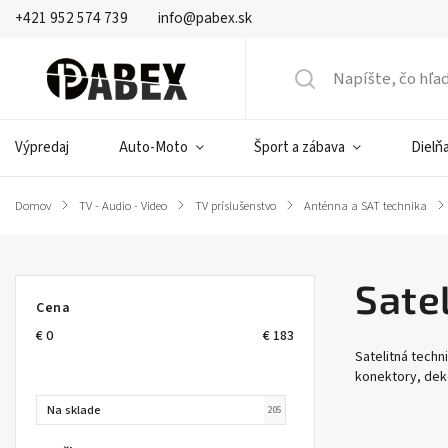
+421 952 574 739
info@pabex.sk
Výpredaj
Auto-Moto
Šport a zábava
Dielňa
Domov
/
TV - Audio - Video
/
TV príslušenstvo
/
Anténna a SAT technika
/
Sate
Cena
€
0
€
183
Satelitná techn
konektory, dekó
Na sklade
205