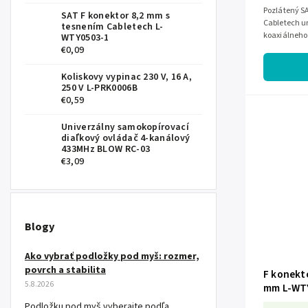
Pozlátený S
SAT F konektor 8,2 mm s
Cabletech ur
tesnením Cabletech L-
koaxiálneho
WTY0503-1
rozvodoch.
€0,09
Koliskovy vypinac 230 V, 16 A,
250 V L-PRK0006B
€0,59
Univerzálny samokopírovací
diaľkový ovládač 4-kanálový
433MHz BLOW RC-03
€3,09
Blogy
Ako vybrať podložky pod myš: rozmer,
povrch a stabilita
F konekto
5.8.2026
mm L-WT
Podložku pod myš vyberajte podľa