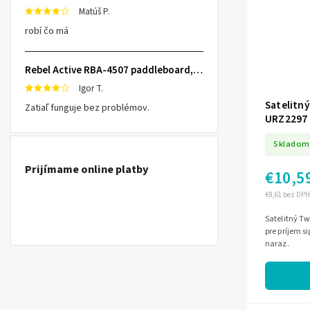
Matúš P.
robí čo má
Rebel Active RBA-4507 paddleboard, 335 cm L-RBA-4507-OR
Igor T.
Satelitn
Zatiaľ funguje bez problémov.
URZ2297
Skladom
Prijímame online platby
€10,5
€8,61 bez DPH
Satelitný T
pre príjem s
naraz.