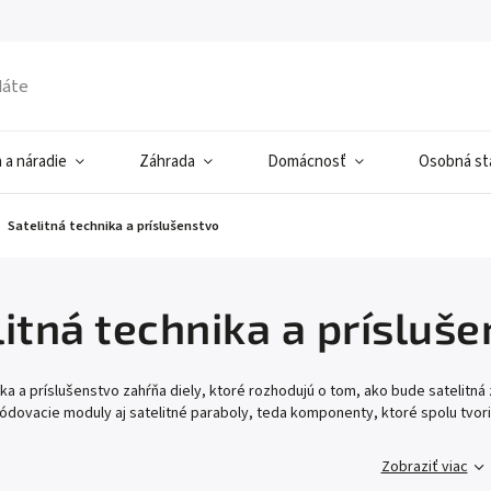
 a náradie
Záhrada
Domácnosť
Osobná sta
Satelitná technika a príslušenstvo
litná technika a prísluš
ika a príslušenstvo zahŕňa diely, ktoré rozhodujú o tom, ako bude satelitná 
dovacie moduly aj satelitné paraboly, teda komponenty, ktoré spolu tvoria
Zobraziť viac