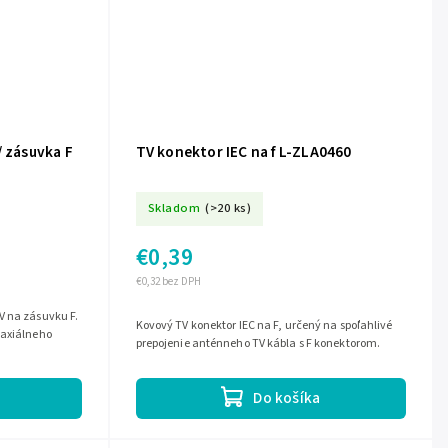
/ zásuvka F
TV konektor IEC na f L-ZLA0460
Skladom
(>20 ks)
€0,39
€0,32 bez DPH
V na zásuvku F.
Kovový TV konektor IEC na F, určený na spoľahlivé
oaxiálneho
prepojenie anténneho TV kábla s F konektorom.
Do košíka