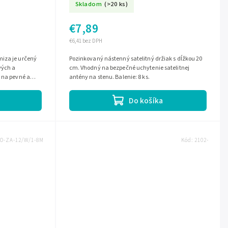
Skladom
(>20 ks)
€7,89
€6,41 bez DPH
iza je určený
Pozinkovaný nástenný satelitný držiak s dĺžkou 20
vých a
cm. Vhodný na bezpečné uchytenie satelitnej
 na pevné a
antény na stenu. Balenie: 8 ks.
Do košíka
O-ZA-12/W/1-8M
Kód:
2102-