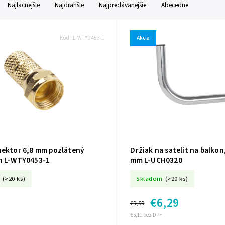
Najlacnejšie
Najdrahšie
Najpredávanejšie
Abecedne
Kód:
L-WTY0453-1
Akcia
nektor 6,8 mm pozlátený
Držiak na satelit na balkon
h L-WTY0453-1
mm L-UCH0320
(>20 ks)
Skladom
(>20 ks)
€6,29
€9,59
€5,11 bez DPH