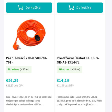
krytkami, ktoré...
voľnosti pri...
Do košíka
Do košíka
Predlžovací kábel 50m 98-
Predlžovací kábel s USB O-
761-
OR-AE-13144/L
Skladom
(>20 ks)
Skladom
(>20 ks)
€26,29
€14,19
€21,37 bez DPH
€11,54 bez DPH
Predlžovací kábel 50 m 98-761- je praktické
Predlžovací kábel Orno s USB O-OR-AE-
riešenie pre pohodlné napájanie
13144/L ponúka 4 zásuvky typu E a 2 USB
elektrických zariadení na väčšiu
porty, takže pohodlne pripojíte viac
vzdialenosť. Trojžilový kábel 3x1,5 mm s
zariadení naraz. Vďaka káblu s dĺžkou 1,4