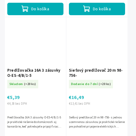
uzemnením zaisťuje bezpečné...
m sa hodí do...
Do košíka
Do košíka
Predlžovačka 16A 3 zásuvky
Sieťový predlžovač 20 m 98-
O-ES-4/B/1-5
756-
Skladom
(>20 ks)
Dodanie do 7 dní
(>20 ks)
€5,39
€16,49
€4,38 bez DPH
€13,41 bez DPH
Predlžovačka 16A 3 zásuvky O-ES-4/B/1-5
Sieťový predlžovač 20 m 98-756- s jednou
je praktické riešenie do domácnosti aj
uzemnenou zásuvkou je praktické riešenie
kancelárie, keď potrebujete pripojiť viac
pre pohodlné pripojenie elektrických
zariadení na jednom mieste. Ponúka 3
zariadení aj vo väčšej vzdialenosti od
zásuvky, 1,5 m dlhý...
zdroja napájania....