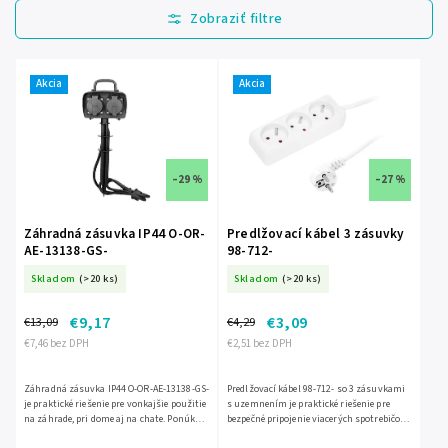
Najlacnejšie
Najdrahšie
Najpredávanejšie
Akcia
Akcia
Abecedne
–29 %
–27 %
Záhradná zásuvka IP44 O-OR-
Predlžovací kábel 3 zásuvky
AE-13138-GS-
98-712-
Skladom
(>20 ks)
Skladom
(>20 ks)
€9,17
€3,09
€13,09
€4,29
€7,46 bez DPH
€2,51 bez DPH
Záhradná zásuvka IP44 O-OR-AE-13138-GS-
Predlžovací kábel 98-712- so 3 zásuvkami
je praktické riešenie pre vonkajšie použitie
s uzemnením je praktické riešenie pre
na záhrade, pri dome aj na chate. Ponúka 2
bezpečné pripojenie viacerých spotrebičov
zásuvky so zemnením a ochrannými
naraz. Dĺžka 3 m vám poskytne viac