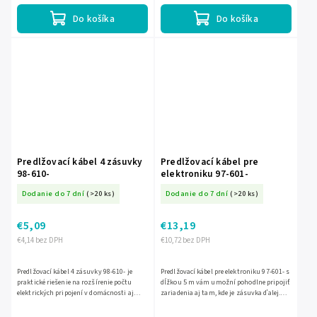
Do košíka
Do košíka
Predlžovací kábel 4 zásuvky
Predlžovací kábel pre
98-610-
elektroniku 97-601-
Dodanie do 7 dní
(>20 ks)
Dodanie do 7 dní
(>20 ks)
€5,09
€13,19
€4,14 bez DPH
€10,72 bez DPH
Predlžovací kábel 4 zásuvky 98-610- je
Predlžovací kábel pre elektroniku 97-601- s
praktické riešenie na rozšírenie počtu
dĺžkou 5 m vám umožní pohodlne pripojiť
elektrických pripojení v domácnosti aj
zariadenia aj tam, kde je zásuvka ďalej.
kancelárii. Umožňuje súčasné pripojenie
Prierez 3x1 mm zabezpečuje spoľahlivý
viacerých zariadení...
prenos...