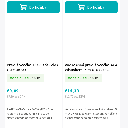
Do košíka
Do košíka
Predlžovačka 16A 5 zásuviek
Vodotesná predlžovačka so 4
O-ES-6/B/3
zásuvkami 5 m O-OR-AE-
13299/5M
Dodanie 7 dní
(>20 ks)
Dodanie 7 dní
(>20 ks)
€9,09
€14,39
€7,39 bez DPH
€11,70 bez DPH
Predlžovačka Virone O-ES-6/B/3 s 3 m
Vodotesná predlžovačka so 4 zásuvkami 5
káblom a 5 zásuvkami je praktické
m O-OR-AE-13299/5M je spoľahlivé riešenie
riešenie pre domácnosť aj kanceláriu.
pre bezpečné napájanie prístrojov v
Umožní bezpečne pripojiť viac zariadení
interiéri aj exteriéri. Ponúka 4 zásuvky
na jednom mieste, pričom 16A...
typu 2P+Z, odolný...