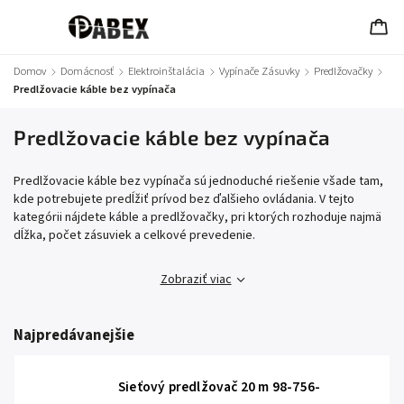
Domov
/
Domácnosť
/
Elektroinštalácia
/
Vypínače Zásuvky
/
Predlžovačky
/
Predlžovacie káble bez vypínača
Predlžovacie káble bez vypínača
Predlžovacie káble bez vypínača sú jednoduché riešenie všade tam,
kde potrebujete predĺžiť prívod bez ďalšieho ovládania. V tejto
kategórii nájdete káble a predlžovačky, pri ktorých rozhoduje najmä
dĺžka, počet zásuviek a celkové prevedenie.
Zobraziť viac
Najpredávanejšie
Sieťový predlžovač 20 m 98-756-