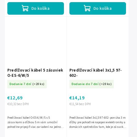
Do košíka
Do košíka
Predlžovací kábel 5 zásuviek
Predlžovací kábel 3x1,5 97-
O-ES-6/W/5
602-
Dodanie 7 dní
(>20 ks)
Dodanie do 7 dní
(>20 ks)
€12,69
€14,19
€10,32 bez DPH
€11,54 bez DPH
Predlžovací kábel O-ES-6/W/5 s 5
Predlžovací kábel 3x1,5 97-602- ponúka 3 m
zásuvkami a dĺžkou 5 m vám umožní
dĺžky pre pohodlné napojenie elektroniky a
pohodlne pripojiť viac zariadení na jednom
domácich spotrebičov tam, kde je zásuvka
mieste. Praktické riešenie do domácnosti
ďalej. Robustné prevedenie s prierezom
aj kancelárie, ktoré...
3x1,5 mm...