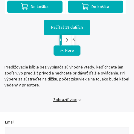
Do košíka
Do košíka
Načítať 18 ďalších
1
6
Hore
Predlžovacie káble bez vypínača sú vhodné vtedy, keď chcete len
spoľahlivo predĺžiť prívod a nechcete pridávať ďalšie ovládanie. Pri
výbere sa sústreďte na dĺžku, počet zásuviek a na to, ako bude kábel
vedený v priestore.
Zobraziť viac
Email