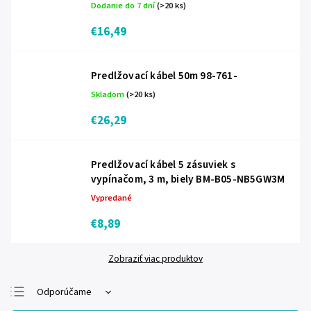
Dodanie do 7 dní
(>20 ks)
€16,49
Predlžovací kábel 50m 98-761-
Skladom
(>20 ks)
€26,29
Predlžovací kábel 5 zásuviek s
vypínačom, 3 m, biely BM-B05-NB5GW3M
Vypredané
€8,89
Zobraziť viac produktov
Odporúčame