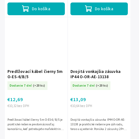
Do košíka
Do košíka
Predlžovací kábel čierny 5m
Dvojitá vonkajšia zásuvka
O-ES-6/B/5
IP44 O-OR-AE-13138
Dodanie 7 dní
(>20 ks)
Dodanie 7 dní
(>20 ks)
€12,69
€13,09
€10,32 bez DPH
€10,64 bez DPH
Predlžovací kábel čierny 5m O-ES-6/B/5 je
Dvojitá vonkajšia zásuvka IP44 O-OR-AE-
praktické riešenie pre domácnosť aj
13138 je praktické riešenie pre záhradu,
kanceláriu, keď potrebujete mať elektrinu
terasu aj exteriér. Ponúka 2 zásuvky 2P+E
presne tam, kde ju práve potrebujete.
pre pripojenie dvoch zariadení súčasne,
Ponúka 5 zásuviek,...
menovité...