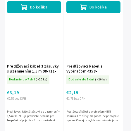
Do košíka
Do košíka
Predlžovací kábel 3 zásuvky
Predlžovací kábel s
s uzemnením 1,5 m 98-711-
vypínačom 4358-
Dodanie do 7 dní
(>20 ks)
Dodanie do 7 dní
(>20 ks)
€3,19
€2,19
€2,59 bez DPH
€1,78 bez DPH
Predlžovací kábel 3 zásuvky s uzemnením
Predlžovací kábel s vypínačom 4358-
1,5 m 98-711- je praktické riešenie pre
ponúka 3 m dĺžky pre pohodlné pripojenie
bezpečné pripojenie až troch zariadení
spotrebičov aj tam, kde zásuvka nie je po
naraz. Vďaka uzemneniu zvyšuje
ruke. Praktický vypínač umožňuje rýchlo
bezpečnosť pri používaní a...
odpojiť pripojené...