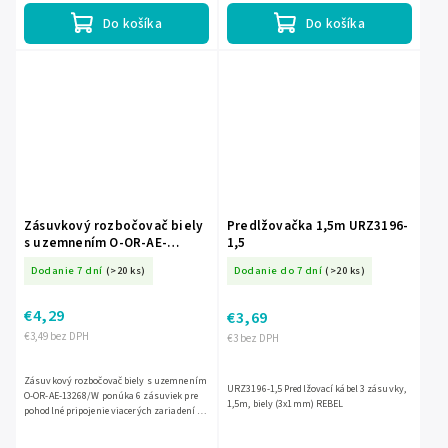
Do košíka
Do košíka
Zásuvkový rozbočovač biely
Predlžovačka 1,5m URZ3196-
s uzemnením O-OR-AE-
1,5
13268/W
Dodanie 7 dní
(>20 ks)
Dodanie do 7 dní
(>20 ks)
€4,29
€3,69
€3,49 bez DPH
€3 bez DPH
Zásuvkový rozbočovač biely s uzemnením
URZ3196-1,5 Predlžovací kábel 3 zásuvky,
O-OR-AE-13268/W ponúka 6 zásuviek pre
1,5m, biely (3x1mm) REBEL
pohodlné pripojenie viacerých zariadení z
jednej zásuvky. Je vyrobený z odolného
plastu, má menovitý...